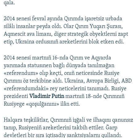
qala.
2014 senesi fevral ayında Qırımda işaretsiz urbada
silâlı insanlar peyda oldı. Olar Qırım Yuqarı Şurası,
Aqmescit ava limanı, diger strategik obyektlerni zapt
etip, Ukraina ordusınıñ areketlerini blok etken edi.
2014 senesi martnıñ 16-nda Qırım ve Aqyarda
yarımada statusınen bağlı dünyada tanılmağan
«referendum» olıp keçti, onıñ neticesinde Rusiye
Qırımnı öz terkibine aldı. Ukraina, Avropa Birligi, ABD
«referendumdaki» rey neticelerini tanımadı. Rusiye
prezidenti
Vladimir Putin
martnıñ 18-nde Qırımnıñ
Rusiyege «qoşulğanını» ilân etti.
Halqara teşkilâtlar, Qırımnıñ işğali ve ilhaqını qanunsız
tanıp, Rusiyeniñ areketlerini takbih ettiler. Ğarp
devletleri bir sıra iqtisadiy sanktsiyalarnı qullandı.