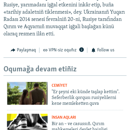
Rusiye, yarımadanı işğal etkenini inkâr etip, buña
«tarihiy adaletniñ tiklenmesi», dey. Ukrainanıñ Yuqarı
Radası 2014 senesi fevralniñ 20-ni, Rusiye tarafından
Qırım ve Aqyarnıñ muvaqqat işğali başlağan künü
olaraq resmen ilân etti.
Paylaşmaq
VPN-siz oquñız
Follow us
Oqumağa devam etiñiz
CEMİYET
"Er şeyni eki künde taşlap kettim".
Seferberlik qorqusı rusiyelilerni
kene memleketten quva
İNSAN AQLARI
Bir an – ve casussıñ. Qırım
mahkemeleri devlet hainligi