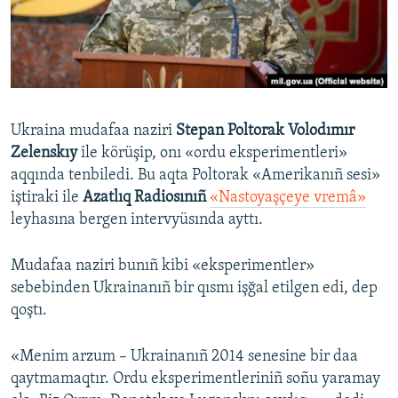
Русский
Українською
QOŞULIÑIZ!
Ukraina mudafaa naziri
Stepan Poltorak Volodımır
Zelenskıy
ile körüşip, onı «ordu eksperimentleri»
aqqında tenbiledi. Bu aqta Poltorak «Amerikanıñ sesi»
RFE/RS bütün saytları
iştiraki ile
Azatlıq Radiosınıñ
«Nastoyaşçeye vremâ»
leyhasına bergen intervyüsında ayttı.
Mudafaa naziri bunıñ kibi «eksperimentler»
sebebinden Ukrainanıñ bir qısmı işğal etilgen edi, dep
qoştı.
«Menim arzum – Ukrainanıñ 2014 senesine bir daa
qaytmamaqtır. Ordu eksperimentleriniñ soñu yaramay