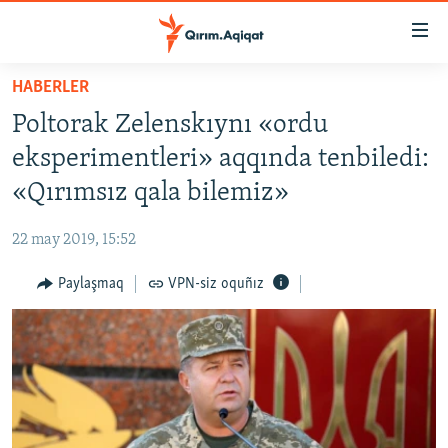
Link
açıqlığı
Esas
HABERLER
mündericege
HABERLER
Poltorak Zelenskıynı «ordu
qaytmaq
SİYASET
Baş
eksperimentleri» aqqında tenbiledi:
İQTİSADİYAT
navigatsiyağa
«Qırımsız qala bilemiz»
qaytmaq
CEMİYET
Qıdıruvğa
22 may 2019, 15:52
MEDENİYET
qaytmaq
Paylaşmaq
VPN-siz oquñız
İNSAN AQLARI
VİDEO
SÜRET
BLOGLAR
FİKİR