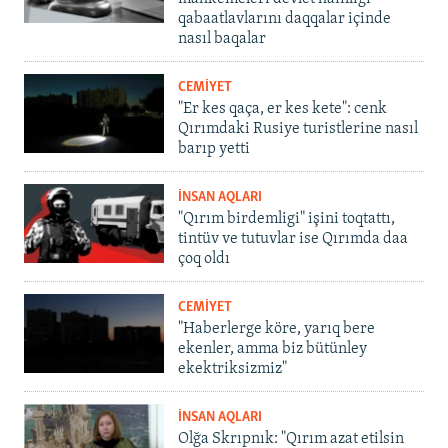
qabaatlavlarını daqqalar içinde
nasıl baqalar
CEMİYET
"Er kes qaça, er kes kete": cenk
Qırımdaki Rusiye turistlerine nasıl
barıp yetti
İNSAN AQLARI
"Qırım birdemligi" işini toqtattı,
tintüv ve tutuvlar ise Qırımda daa
çoq oldı
CEMİYET
"Haberlerge köre, yarıq bere
ekenler, amma biz bütünley
ekektriksizmiz"
İNSAN AQLARI
Olğa Skrıpnık: "Qırım azat etilsin