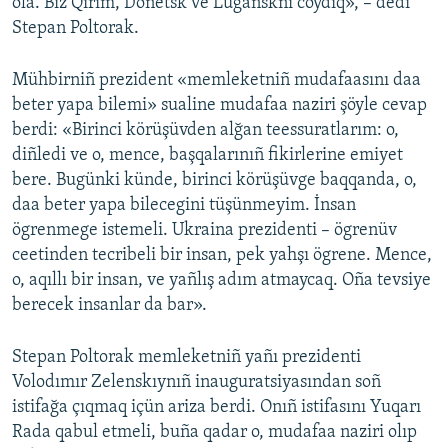
ola. Biz Qırım, Donetsk ve Lugansknı coydıq», – dedi
Stepan Poltorak.
Mühbirniñ prezident «memleketniñ mudafaasını daa
beter yapa bilemi» sualine mudafaa naziri şöyle cevap
berdi: «Birinci körüşüvden alğan teessuratlarım: o,
diñledi ve o, mence, başqalarınıñ fikirlerine emiyet
bere. Bugünki künde, birinci körüşüvge baqqanda, o,
daa beter yapa bilecegini tüşünmeyim. İnsan
ögrenmege istemeli. Ukraina prezidenti – ögrenüv
ceetinden tecribeli bir insan, pek yahşı ögrene. Mence,
o, aqıllı bir insan, ve yañlış adım atmaycaq. Oña tevsiye
berecek insanlar da bar».
Stepan Poltorak memleketniñ yañı prezidenti
Volodımır Zelenskıynıñ inauguratsiyasından soñ
istifağa çıqmaq içün ariza berdi. Onıñ istifasını Yuqarı
Rada qabul etmeli, buña qadar o, mudafaa naziri olıp