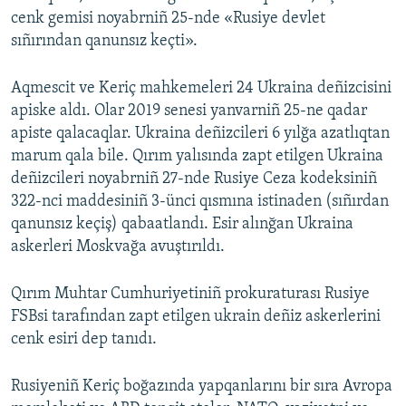
cenk gemisi noyabrniñ 25-nde «Rusiye devlet
sıñırından qanunsız keçti».
Aqmescit ve Keriç mahkemeleri 24 Ukraina deñizcisini
apiske aldı. Olar 2019 senesi yanvarniñ 25-ne qadar
apiste qalacaqlar. Ukraina deñizcileri 6 yılğa azatlıqtan
marum qala bile. Qırım yalısında zapt etilgen Ukraina
deñizcileri noyabrniñ 27-nde Rusiye Ceza kodeksiniñ
322-nci maddesiniñ 3-ünci qısmına istinaden (sıñırdan
qanunsız keçiş) qabaatlandı. Esir alınğan Ukraina
askerleri Moskvağa avuştırıldı.
Qırım Muhtar Cumhuriyetiniñ prokuraturası Rusiye
FSBsi tarafından zapt etilgen ukrain deñiz askerlerini
cenk esiri dep tanıdı.
Rusiyeniñ Keriç boğazında yapqanlarını bir sıra Avropa