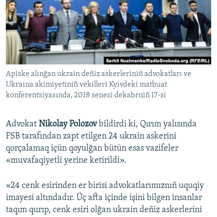
Русский
Українською
QOŞULIÑIZ!
Apiske alınğan ukrain deñiz askerleriniñ advokatları ve
Ukraina akimiyetiniñ vekilleri Kyivdeki matbuat
konferentsiyasında, 2018 senesi dekabrniñ 17-si
RFE/RS bütün saytları
Advokat
Nikolay Polozov
bildirdi ki, Qırım yalısında
FSB tarafından zapt etilgen 24 ukrain askerini
qorçalamaq içün qoyulğan bütün esas vazifeler
«muvafaqiyetli yerine ketirildi».
«24 cenk esirinden er birisi advokatlarımıznıñ uquqiy
imayesi altındadır. Üç afta içinde işini bilgen insanlar
taqım qurıp, cenk esiri olğan ukrain deñiz askerlerini