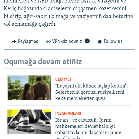
memleketi ve ABD tenqit eteler. NATO, vaziyetni ve
Keriç boğazındaki adiselerni diqqatnen közetkenini
bildirip, ağır-sabırlı olmağa ve vaziyetniñ daa beterine
yol açmamağa çağırdı.
Paylaşmaq
VPN-siz oquñız
Follow us
Oqumağa devam etiñiz
CEMİYET
"Er şeyni eki künde taşlap kettim".
Seferberlik qorqusı rusiyelilerni
kene memleketten quva
İNSAN AQLARI
Bir an – ve casussıñ. Qırım
mahkemeleri devlet hainligi
qabaatlavlarını daqqalar içinde