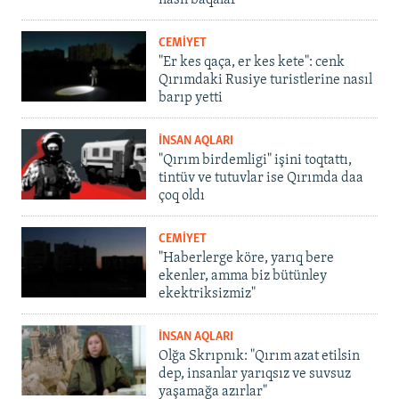
nasıl baqalar
CEMİYET
"Er kes qaça, er kes kete": cenk
Qırımdaki Rusiye turistlerine nasıl
barıp yetti
İNSAN AQLARI
"Qırım birdemligi" işini toqtattı,
tintüv ve tutuvlar ise Qırımda daa
çoq oldı
CEMİYET
"Haberlerge köre, yarıq bere
ekenler, amma biz bütünley
ekektriksizmiz"
İNSAN AQLARI
Olğa Skrıpnık: "Qırım azat etilsin
dep, insanlar yarıqsız ve suvsuz
yaşamağa azırlar"