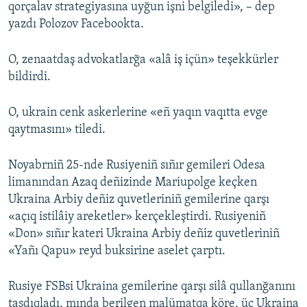
qorçalav strategiyasına uyğun işni belgiledi», – dep
yazdı Polozov Facebookta.
O, zenaatdaş advokatlarğa «alâ iş içün» teşekkürler
bildirdi.
O, ukrain cenk askerlerine «eñ yaqın vaqıtta evge
qaytmasını» tiledi.
Noyabrniñ 25-nde Rusiyeniñ sıñır gemileri Odesa
limanından Azaq deñizinde Mariupolge keçken
Ukraina Arbiy deñiz quvetleriniñ gemilerine qarşı
«açıq istilâiy areketler» kerçekleştirdi. Rusiyeniñ
«Don» sıñır kateri Ukraina Arbiy deñiz quvetleriniñ
«Yañı Qapu» reyd buksirine aselet çarptı.
Rusiye FSBsi Ukraina gemilerine qarşı silâ qullanğanını
tasdıqladı, mında berilgen malümatqa köre, üç Ukraina