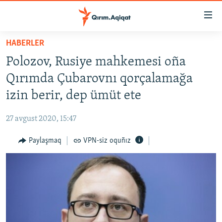
Link
açıqlığı
Esas
HABERLER
mündericege
HABERLER
Polozov, Rusiye mahkemesi oña
qaytmaq
SİYASET
Baş
Qırımda Çubarovnı qorçalamağa
İQTİSADİYAT
navigatsiyağa
izin berir, dep ümüt ete
qaytmaq
CEMİYET
Qıdıruvğa
27 avgust 2020, 15:47
MEDENİYET
qaytmaq
Paylaşmaq
VPN-siz oquñız
İNSAN AQLARI
VİDEO
SÜRET
BLOGLAR
FİKİR