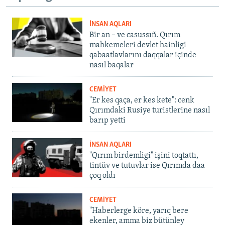
İNSAN AQLARI
Bir an – ve casussıñ. Qırım
mahkemeleri devlet hainligi
qabaatlavlarını daqqalar içinde
nasıl baqalar
CEMİYET
"Er kes qaça, er kes kete": cenk
Qırımdaki Rusiye turistlerine nasıl
barıp yetti
İNSAN AQLARI
"Qırım birdemligi" işini toqtattı,
tintüv ve tutuvlar ise Qırımda daa
çoq oldı
CEMİYET
"Haberlerge köre, yarıq bere
ekenler, amma biz bütünley