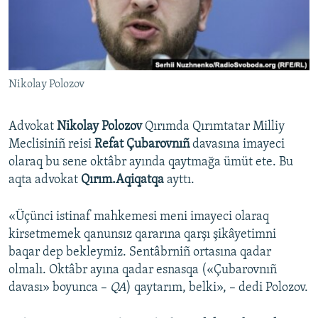
Русский
Українською
Nikolay Polozov
QOŞULIÑIZ!
Advokat
Nikolay Polozov
Qırımda Qırımtatar Milliy
Meclisiniñ reisi
Refat Çubarovnıñ
davasına imayeci
RFE/RS bütün saytları
olaraq bu sene oktâbr ayında qaytmağa ümüt ete. Bu
aqta advokat
Qırım.Aqiqatqa
ayttı.
«Üçünci istinaf mahkemesi meni imayeci olaraq
kirsetmemek qanunsız qararına qarşı şikâyetimni
baqar dep bekleymiz. Sentâbrniñ ortasına qadar
olmalı. Oktâbr ayına qadar esnasqa («Çubarovnıñ
davası» boyunca –
QA
) qaytarım, belki», – dedi Polozov.