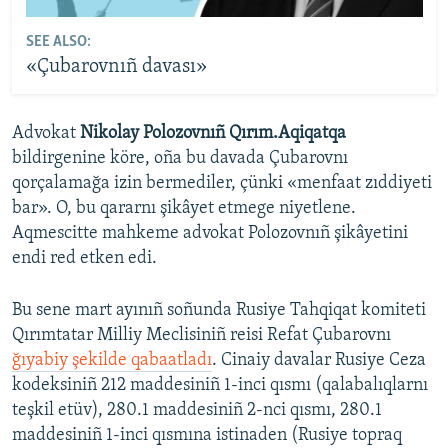
SEE ALSO:
«Çubarovnıñ davası»
Advokat
Nikolay Polozovnıñ Qırım.Aqiqatqa
bildirgenine köre, oña bu davada Çubarovnı
qorçalamağa izin bermediler, çünki «menfaat zıddiyeti
bar». O, bu qararnı şikâyet etmege niyetlene.
Aqmescitte mahkeme advokat Polozovnıñ şikâyetini
endi red etken edi.
Bu sene mart ayınıñ soñunda Rusiye Tahqiqat komiteti
Qırımtatar Milliy Meclisiniñ reisi Refat Çubarovnı
ğıyabiy şekilde qabaatladı
. Cinaiy davalar Rusiye Ceza
kodeksiniñ 212 maddesiniñ 1-inci qısmı (qalabalıqlarnı
teşkil etüv), 280.1 maddesiniñ 2-nci qısmı, 280.1
maddesiniñ 1-inci qısmına istinaden (Rusiye topraq