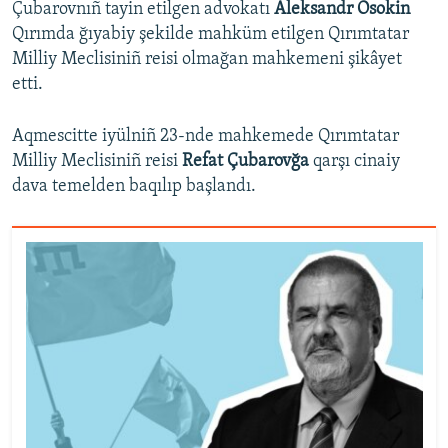
Çubarovnıñ tayin etilgen advokatı
Aleksandr Osokin
Qırımda ğıyabiy şekilde mahküm etilgen Qırımtatar
Milliy Meclisiniñ reisi olmağan mahkemeni şikâyet
etti.
Aqmescitte iyülniñ 23-nde mahkemede Qırımtatar
Milliy Meclisiniñ reisi
Refat Çubarovğa
qarşı cinaiy
dava temelden baqılıp başlandı.