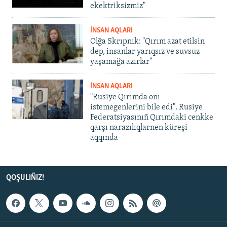
ekektriksizmiz"
İNSAN AQLARI
Olğa Skrıpnık: "Qırım azat etilsin
dep, insanlar yarıqsız ve suvsuz
yaşamağa azırlar"
İNSAN AQLARI
"Rusiye Qırımda onı
istemegenlerini bile edi". Rusiye
Federatsiyasınıñ Qırımdaki cenkke
qarşı narazılıqlarnen küreşi
aqqında
QOŞULIÑIZ!