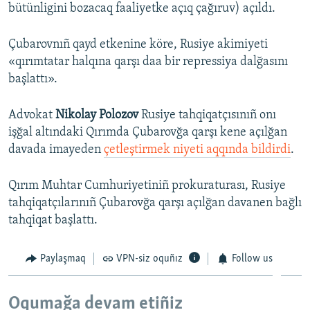
bütünligini bozacaq faaliyetke açıq çağıruv) açıldı.
Çubarovnıñ qayd etkenine köre, Rusiye akimiyeti
«qırımtatar halqına qarşı daa bir repressiya dalğasını
başlattı».
Advokat
Nikolay Polozov
Rusiye tahqiqatçısınıñ onı
işğal altındaki Qırımda Çubarovğa qarşı kene açılğan
davada imayeden
çetleştirmek niyeti aqqında bildirdi
.
Qırım Muhtar Cumhuriyetiniñ prokuraturası, Rusiye
tahqiqatçılarınıñ Çubarovğa qarşı açılğan davanen bağlı
tahqiqat başlattı.
Paylaşmaq
VPN-siz oquñız
Follow us
Oqumağa devam etiñiz