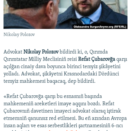
Русский
Українською
Nikolay Polozov
QOŞULIÑIZ!
Advokat
Nikolay Polozov
bildirdi ki, o, Qırımda
Qırımtatar Milliy Meclisiniñ reisi
Refat Çubarovğa
qarşı
RFE/RS bütün saytları
açılğan cinaiy dava boyunca birinci temyiz şikâyetini
yolladı. Advokat, şikâyetni Krasnodardaki Dördünci
temyiz mahkemesi baqacaq, dep bildirdi.
«Refat Çubarovğa qarşı bu esnasnıñ başında
mahkemeniñ areketleri imaye aqqını bozdı. Refat
Çubarovnıñ davetinen imayeci advokat olaraq iştirak
etmemniñ qanunsız red etilmesi. Bu eñ azından Avropa
insan aqları ve esas serbestlikleri şartnamesiniñ 6-ncı