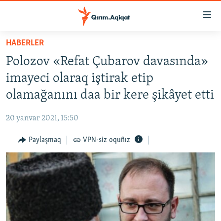
Link
açıqlığı
Esas
HABERLER
mündericege
HABERLER
Polozov «Refat Çubarov davasında»
qaytmaq
SİYASET
Baş
imayeci olaraq iştirak etip
İQTİSADİYAT
navigatsiyağa
olamağanını daa bir kere şikâyet etti
qaytmaq
CEMİYET
Qıdıruvğa
20 yanvar 2021, 15:50
MEDENİYET
qaytmaq
Paylaşmaq
VPN-siz oquñız
İNSAN AQLARI
VİDEO
SÜRET
BLOGLAR
FİKİR