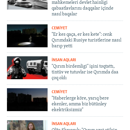
mahkemeleri devlet hainligi
qabaatlavlarını daqqalar içinde
nasıl baqalar
CEMİYET
"Er kes qaça, er kes kete": cenk
Qırımdaki Rusiye turistlerine nasıl
barıp yetti
İNSAN AQLARI
"Qırım birdemligi" işini toqtattı,
tintüv ve tutuvlar ise Qırımda daa
çoq oldı
CEMİYET
"Haberlerge köre, yarıq bere
ekenler, amma biz bütünley
ekektriksizmiz"
İNSAN AQLARI