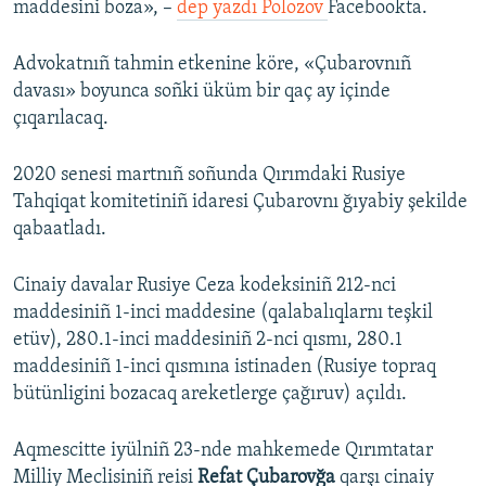
maddesini boza», –
dep yazdı Polozov
Facebookta.
Advokatnıñ tahmin etkenine köre, «Çubarovnıñ
davası» boyunca soñki üküm bir qaç ay içinde
çıqarılacaq.
2020 senesi martnıñ soñunda Qırımdaki Rusiye
Tahqiqat komitetiniñ idaresi Çubarovnı ğıyabiy şekilde
qabaatladı.
Cinaiy davalar Rusiye Ceza kodeksiniñ 212-nci
maddesiniñ 1-inci maddesine (qalabalıqlarnı teşkil
etüv), 280.1-inci maddesiniñ 2-nci qısmı, 280.1
maddesiniñ 1-inci qısmına istinaden (Rusiye topraq
bütünligini bozacaq areketlerge çağıruv) açıldı.
Aqmescitte iyülniñ 23-nde mahkemede Qırımtatar
Milliy Meclisiniñ reisi
Refat Çubarovğa
qarşı cinaiy