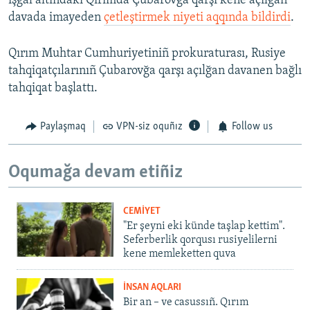
işğal altındaki Qırımda Çubarovğa qarşı kene açılğan
davada imayeden
çetleştirmek niyeti aqqında bildirdi
.
Qırım Muhtar Cumhuriyetiniñ prokuraturası, Rusiye
tahqiqatçılarınıñ Çubarovğa qarşı açılğan davanen bağlı
tahqiqat başlattı.
Paylaşmaq
VPN-siz oquñız
Follow us
Oqumağa devam etiñiz
CEMİYET
"Er şeyni eki künde taşlap kettim".
Seferberlik qorqusı rusiyelilerni
kene memleketten quva
İNSAN AQLARI
Bir an – ve casussıñ. Qırım