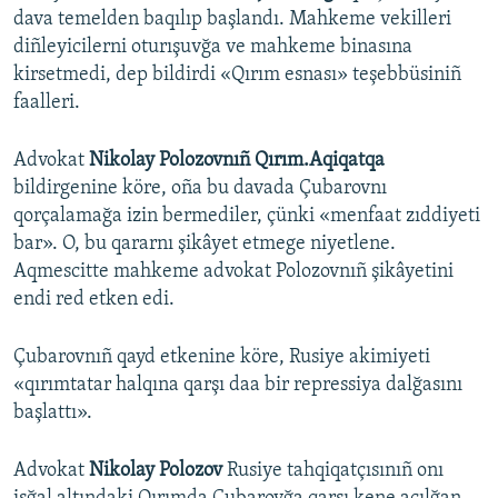
dava temelden baqılıp başlandı. Mahkeme vekilleri
diñleyicilerni oturışuvğa ve mahkeme binasına
kirsetmedi, dep bildirdi «Qırım esnası» teşebbüsiniñ
faalleri.
Advokat
Nikolay Polozovnıñ Qırım.Aqiqatqa
bildirgenine köre, oña bu davada Çubarovnı
qorçalamağa izin bermediler, çünki «menfaat zıddiyeti
bar». O, bu qararnı şikâyet etmege niyetlene.
Aqmescitte mahkeme advokat Polozovnıñ şikâyetini
endi red etken edi.
Çubarovnıñ qayd etkenine köre, Rusiye akimiyeti
«qırımtatar halqına qarşı daa bir repressiya dalğasını
başlattı».
Advokat
Nikolay Polozov
Rusiye tahqiqatçısınıñ onı