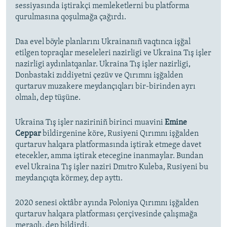
sessiyasında iştirakçi memleketlerni bu platforma
qurulmasına qoşulmağa çağırdı.
Daa evel böyle planlarını Ukrainanıñ vaqtınca işğal
etilgen topraqlar meseleleri nazirligi ve Ukraina Tış işler
nazirligi aydınlatqanlar. Ukraina Tış işler nazirligi,
Donbastaki zıddiyetni çezüv ve Qırımnı işğalden
qurtaruv muzakere meydançıqları bir-birinden ayrı
olmalı, dep tüşüne.
Ukraina Tış işler naziriniñ birinci muavini
Emine
Ceppar
bildirgenine köre, Rusiyeni Qırımnı işğalden
qurtaruv halqara platformasında iştirak etmege davet
etecekler, amma iştirak etecegine inanmaylar. Bundan
evel Ukraina Tış işler naziri Dmıtro Kuleba, Rusiyeni bu
meydançıqta körmey, dep ayttı.
2020 senesi oktâbr ayında Poloniya Qırımnı işğalden
qurtaruv halqara platforması çerçivesinde çalışmağa
meraqlı, dep bildirdi.