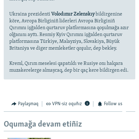
Ukraina prezidenti
Volodımır Zelenskıy
bildirgenine
köre, Avropa Birliginiñ liderleri Avropa Birliginiñ
Qırımnı işğalden qurtaruv platformasına qoşulmağa azır
olğanını ayttı. Resmiy Kyiv Qırımnı işğalden qurtaruv
platformasına Türkiye, Malayziya, Slovakiya, Büyük
Britaniya ve diger memleketler qoşulır, dep bekley.
Kreml, Qırım meselesi qapatıldı ve Rusiye onı halqara
muzakerelerge almaycaq, dep bir qaç kere bildirgen edi.
Paylaşmaq
VPN-siz oquñız
Follow us
Oqumağa devam etiñiz