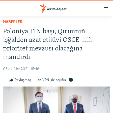
Link
açıqlığı
Esas
HABERLER
mündericege
HABERLER
Poloniya TİN başı, Qırımnıñ
qaytmaq
SİYASET
Baş
işğalden azat etilüvi OSCE-niñ
İQTİSADİYAT
navigatsiyağa
prioritet mevzusı olacağına
qaytmaq
CEMİYET
inandırdı
Qıdıruvğa
MEDENİYET
qaytmaq
05 oktâbr 2021, 15:46
İNSAN AQLARI
Paylaşmaq
VPN-siz oquñız
VİDEO
SÜRET
BLOGLAR
FİKİR