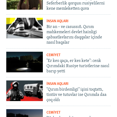
Seferberlik qorqusı rusiyelilerni
kene memleketten quva
İNSAN AQLARI
Bir an – ve casussıñ. Qırım
mahkemeleri devlet hainligi
qabaatlavlarını daqqalar içinde
nasıl baqalar
CEMİYET
"Er kes qaça, er kes kete": cenk
Qırımdaki Rusiye turistlerine nasıl
barıp yetti
İNSAN AQLARI
"Qırım birdemligi" işini toqtattı,
tintüv ve tutuvlar ise Qırımda daa
çoq oldı
CEMİYET