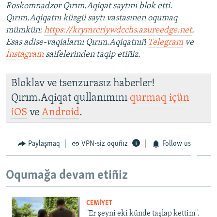
Roskomnadzor Qırım.Aqiqat saytını blok etti.
Qırım.Aqiqatnı küzgü saytı vastasınen oqumaq
mümkün:
https://krymrcriywdcchs.azureedge.net
.
Esas adise-vaqialarnı Qırım.Aqiqatnıñ
Telegram
ve
İnstagram
saifelerinden taqip etiñiz.
Bloklav ve tsenzurasız haberler!
Qırım.Aqiqat qullanımını
qurmaq içün
iOS
ve
Android
.
Paylaşmaq
VPN-siz oquñız
Follow us
Oqumağa devam etiñiz
CEMİYET
"Er şeyni eki künde taşlap kettim".