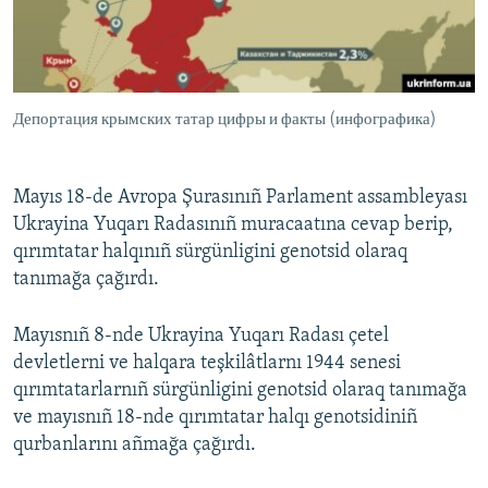
Депортация крымских татар цифры и факты (инфографика)
Mayıs 18-de Avropa Şurasınıñ Parlament assambleyası
Ukrayina Yuqarı Radasınıñ muracaatına cevap berip,
qırımtatar halqınıñ sürgünligini genotsid olaraq
tanımağa çağırdı.
Mayısnıñ 8-nde Ukrayina Yuqarı Radası çetel
devletlerni ve halqara teşkilâtlarnı 1944 senesi
qırımtatarlarnıñ sürgünligini genotsid olaraq tanımağa
ve mayısnıñ 18-nde qırımtatar halqı genotsidiniñ
qurbanlarını añmağa çağırdı.