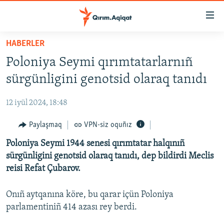
Link
açıqlığı
Esas
HABERLER
mündericege
HABERLER
Poloniya Seymi qırımtatarlarnıñ
qaytmaq
SİYASET
Baş
sürgünligini genotsid olaraq tanıdı
İQTİSADİYAT
navigatsiyağa
qaytmaq
12 iyül 2024, 18:48
CEMİYET
Qıdıruvğa
MEDENİYET
Paylaşmaq
VPN-siz oquñız
qaytmaq
İNSAN AQLARI
Poloniya Seymi 1944 senesi qırımtatar halqınıñ
sürgünligini genotsid olaraq tanıdı, dep bildirdi Meclis
VİDEO
reisi Refat Çubarov.
SÜRET
Onıñ aytqanına köre, bu qarar içün Poloniya
BLOGLAR
parlamentiniñ 414 azası rey berdi.
FİKİR