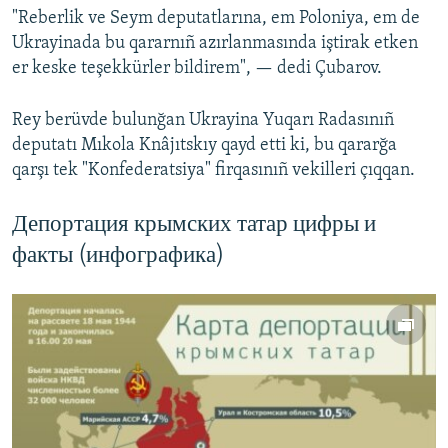
"Reberlik ve Seym deputatlarına, em Poloniya, em de
Русский
Ukrayinada bu qararnıñ azırlanmasında iştirak etken
er keske teşekkürler bildirem", — dedi Çubarov.
Українською
Rey berüvde bulunğan Ukrayina Yuqarı Radasınıñ
QOŞULIÑIZ!
deputatı Mıkola Knâjıtskıy qayd etti ki, bu qararğa
qarşı tek "Konfederatsiya" firqasınıñ vekilleri çıqqan.
RFE/RS bütün saytları
Депортация крымских татар цифры и
факты (инфографика)