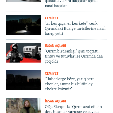
qabaatlavlarını daqqalar içinde
nasıl baqalar
CEMİYET
"Er kes qaça, er kes kete": cenk
Qırımdaki Rusiye turistlerine nasıl
barıp yetti
İNSAN AQLARI
"Qırım birdemligi" işini toqtattı,
tintüv ve tutuvlar ise Qırımda daa
çoq oldı
CEMİYET
"Haberlerge köre, yarıq bere
ekenler, amma biz bütünley
ekektriksizmiz"
İNSAN AQLARI
Olğa Skrıpnık: "Qırım azat etilsin
dep, insanlar yarıqsız ve suvsuz