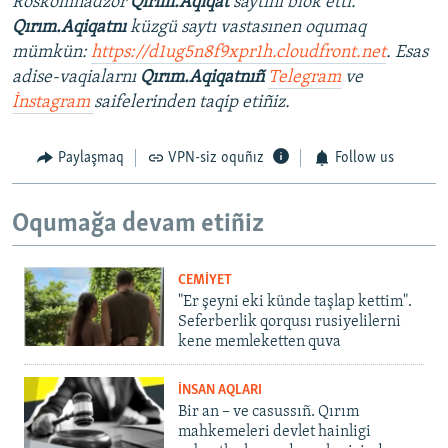
Roskomnadzor
Qırım.Aqiqat
saytını blok etti.
Qırım.Aqiqatnı
küzgü saytı vastasınen oqumaq
mümkün:
https://d1ug5n8f9xpr1h.cloudfront.net
. Esas
adise-vaqialarnı
Qırım.Aqiqatnıñ
Telegram
ve
İnstagram
saifelerinden taqip etiñiz.
Paylaşmaq
VPN-siz oquñız
Follow us
Oqumağa devam etiñiz
CEMİYET
"Er şeyni eki künde taşlap kettim".
Seferberlik qorqusı rusiyelilerni
kene memleketten quva
İNSAN AQLARI
Bir an – ve casussıñ. Qırım
mahkemeleri devlet hainligi