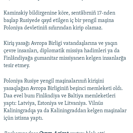
Kaminskiy bildirgenine köre, sentâbrniñ 17-nden
başlap Rusiyede qayd etilgen iç bir yengil maşina
Poloniya devletiniñ sıñırından kirip olamaz.
Kiriş yasağı Avropa Birligi vatandaşlarına ve yaqın
çevre insanları, diplomatik missiya hadimleri ya da
Finlândiyağa gumanitar missiyanen kelgen insanlarğa
tesir etmey.
Poloniya Rusiye yengil maşinalarınıñ kirişini
yasaqlağan Avropa Birliginiñ beşinci memleketi oldı.
Daa evel bunı Finlândiya ve Baltiya memleketleri
yaptı: Latviya, Estoniya ve Litvaniya. Vilnüs
Kaliningradqa ya da Kaliningraddan kelgen maşinalar
içün istisna yaptı.