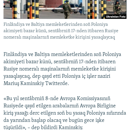
Русский
Українською
Finlândiya ve Baltiya memleketlerinden soñ Poloniya
akimiyeti bazar künü, sentâbrniñ 17-nden itibaren Rusiye
QOŞULIÑIZ!
nomeralı maşinalarnıñ memleketke kirişini yasaqlaycaq
Finlândiya ve Baltiya memleketlerinden soñ Poloniya
akimiyeti bazar künü, sentâbrniñ 17-nden itibaren
RFE/RS bütün saytları
Rusiye nomeralı maşinalarnıñ memleketke kirişini
yasaqlaycaq, dep qayd etti Poloniya iç işler naziri
Mariuş Kaminskiy Twitterde.
«Bu yıl sentâbrniñ 8-nde Avropa Komissiyasınıñ
Rusiyede qayd etilgen arabalarnıñ Avropa Birligine
kiriş yasağı derc etilgen soñ bu yasaq Poloniya sıñırında
da yarından başlap olacaq ve bugün gece işke
tüşürildi», – dep bildirdi Kaminskiy.