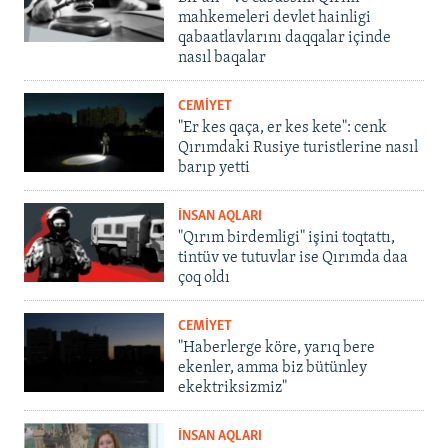
mahkemeleri devlet hainligi
qabaatlavlarını daqqalar içinde
nasıl baqalar
CEMİYET
"Er kes qaça, er kes kete": cenk
Qırımdaki Rusiye turistlerine nasıl
barıp yetti
İNSAN AQLARI
"Qırım birdemligi" işini toqtattı,
tintüv ve tutuvlar ise Qırımda daa
çoq oldı
CEMİYET
"Haberlerge köre, yarıq bere
ekenler, amma biz bütünley
ekektriksizmiz"
İNSAN AQLARI