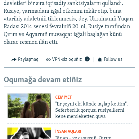
devletleri bir sıra iqtisadiy sanktsiyalarnı qullandı.
Rusiye, yarımadanı işğal etkenini inkâr etip, buña
«tarihiy adaletniñ tiklenmesi», dey. Ukrainanıñ Yuqarı
Radası 2014 senesi fevralniñ 20-ni, Rusiye tarafından
Qırım ve Aqyarnıñ muvaqqat işğali başlağan künü
olaraq resmen ilân etti.
Paylaşmaq
VPN-siz oquñız
Follow us
Oqumağa devam etiñiz
CEMİYET
"Er şeyni eki künde taşlap kettim".
Seferberlik qorqusı rusiyelilerni
kene memleketten quva
İNSAN AQLARI
Bir an – ve casussıñ. Qırım