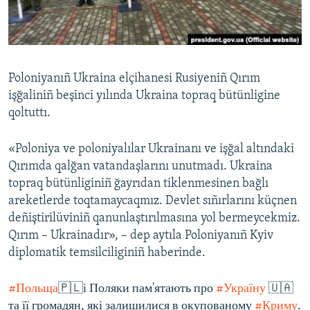
Русский
Українською
Poloniyanıñ Ukraina elçihanesi Rusiyeniñ Qırım
QOŞULIÑIZ!
işğaliniñ beşinci yılında Ukraina topraq bütünligine
qoltuttı.
«Poloniya ve poloniyalılar Ukrainanı ve işğal altındaki
RFE/RS bütün saytları
Qırımda qalğan vatandaşlarını unutmadı. Ukraina
topraq bütünliginiñ ğayrıdan tiklenmesinen bağlı
areketlerde toqtamaycaqmız. Devlet sıñırlarını küçnen
deñiştirilüviniñ qanunlaştırılmasına yol bermeycekmiz.
Qırım – Ukrainadır», – dep aytıla Poloniyanıñ Kyiv
diplomatik temsilciliginiñ haberinde.
#Польща
🇵🇱і Поляки пам'ятають про
#Україну
🇺🇦
та її громадян, які залишилися в окупованому
#Криму
.