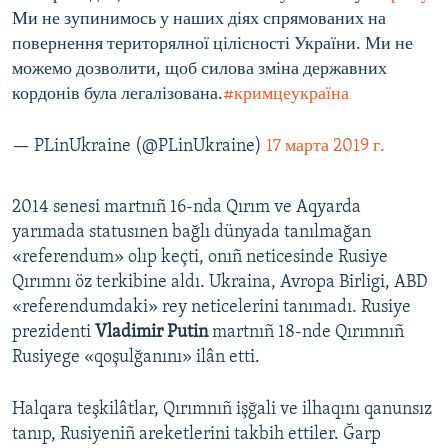
Ми не зупинимось у наших діях спрямованих на
повернення територялної цілісності України. Ми не
можемо дозволити, щоб силова зміна державних
кордонів була легалізована.
#кримцеукраїна
— PLinUkraine (@PLinUkraine)
17 марта 2019 г.
2014 senesi martnıñ 16-nda Qırım ve Aqyarda
yarımada statusınen bağlı dünyada tanılmağan
«referendum» olıp keçti, onıñ neticesinde Rusiye
Qırımnı öz terkibine aldı. Ukraina, Avropa Birligi, ABD
«referendumdaki» rey neticelerini tanımadı. Rusiye
prezidenti
Vladimir Putin
martnıñ 18-nde Qırımnıñ
Rusiyege «qoşulğanını» ilân etti.
Halqara teşkilâtlar, Qırımnıñ işğali ve ilhaqını qanunsız
tanıp, Rusiyeniñ areketlerini takbih ettiler. Ğarp