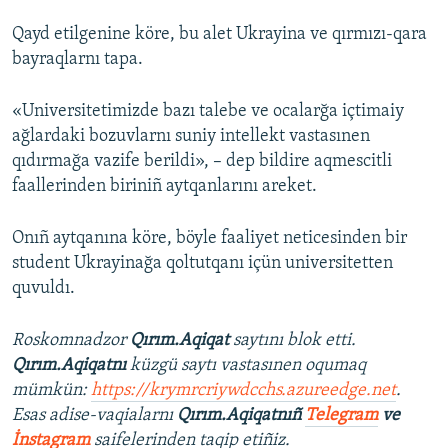
Qayd etilgenine köre, bu alet Ukrayina ve qırmızı-qara
Русский
bayraqlarnı tapa.
Українською
«Universitetimizde bazı talebe ve ocalarğa içtimaiy
QOŞULIÑIZ!
ağlardaki bozuvlarnı suniy intellekt vastasınen
qıdırmağa vazife berildi», – dep bildire aqmescitli
faallerinden biriniñ aytqanlarını areket.
RFE/RS bütün saytları
Onıñ aytqanına köre, böyle faaliyet neticesinden bir
student Ukrayinağa qoltutqanı içün universitetten
quvuldı.
Roskomnadzor
Qırım.Aqiqat
saytını blok etti.
Qırım.Aqiqatnı
küzgü saytı vastasınen oqumaq
mümkün:
https://krymrcriywdcchs.azureedge.net
.
Esas adise-vaqialarnı
Qırım.Aqiqatnıñ
Telegram
ve
İnstagram
saifelerinden taqip etiñiz.