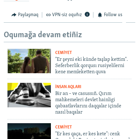
Paylaşmaq
VPN-siz oquñız
Follow us
Oqumağa devam etiñiz
CEMİYET
"Er şeyni eki künde taşlap kettim".
Seferberlik qorqusı rusiyelilerni
kene memleketten quva
İNSAN AQLARI
Bir an – ve casussıñ. Qırım
mahkemeleri devlet hainligi
qabaatlavlarını daqqalar içinde
nasıl baqalar
CEMİYET
"Er kes qaça, er kes kete": cenk