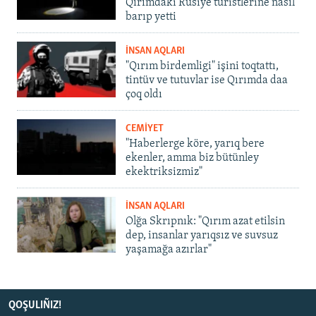
Qırımdaki Rusiye turistlerine nasıl
barıp yetti
İNSAN AQLARI
"Qırım birdemligi" işini toqtattı,
tintüv ve tutuvlar ise Qırımda daa
çoq oldı
CEMİYET
"Haberlerge köre, yarıq bere
ekenler, amma biz bütünley
ekektriksizmiz"
İNSAN AQLARI
Olğa Skrıpnık: "Qırım azat etilsin
dep, insanlar yarıqsız ve suvsuz
yaşamağa azırlar"
QOŞULIÑIZ!