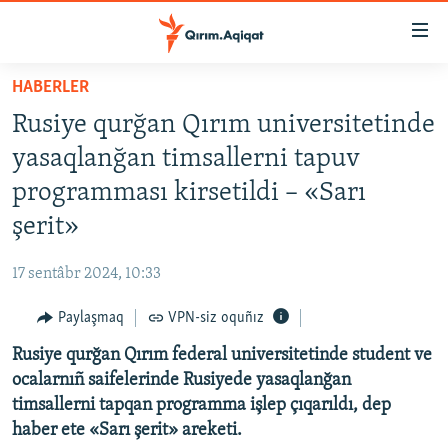
Link
açıqlığı
Esas
HABERLER
mündericege
HABERLER
Rusiye qurğan Qırım universitetinde
qaytmaq
SİYASET
Baş
yasaqlanğan timsallerni tapuv
İQTİSADİYAT
navigatsiyağa
programması kirsetildi – «Sarı
qaytmaq
CEMİYET
şerit»
Qıdıruvğa
MEDENİYET
qaytmaq
17 sentâbr 2024, 10:33
İNSAN AQLARI
Paylaşmaq
VPN-siz oquñız
VİDEO
Rusiye qurğan Qırım federal universitetinde student ve
SÜRET
ocalarnıñ saifelerinde Rusiyede yasaqlanğan
BLOGLAR
timsallerni tapqan programma işlep çıqarıldı, dep
haber ete «Sarı şerit» areketi.
FİKİR