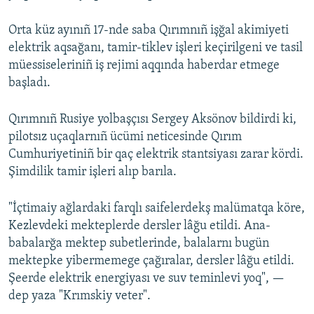
Orta küz ayınıñ 17-nde saba Qırımnıñ işğal akimiyeti
elektrik aqsağanı, tamir-tiklev işleri keçirilgeni ve tasil
müessiseleriniñ iş rejimi aqqında haberdar etmege
başladı.
Qırımnıñ Rusiye yolbaşçısı Sergey Aksönov bildirdi ki,
pilotsız uçaqlarnıñ ücümi neticesinde Qırım
Cumhuriyetiniñ bir qaç elektrik stantsiyası zarar kördi.
Şimdilik tamir işleri alıp barıla.
"İçtimaiy ağlardaki farqlı saifelerdekş malümatqa köre,
Kezlevdeki mekteplerde dersler lâğu etildi. Ana-
babalarğa mektep subetlerinde, balalarnı bugün
mektepke yibermemege çağıralar, dersler lâğu etildi.
Şeerde elektrik energiyası ve suv teminlevi yoq", —
dep yaza "Krımskiy veter".