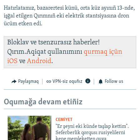
Hatırlatamız, bazarertesi künü, orta küz ayınıñ 13-nde,
işğal etilgen Qırımnıñ eki elektrik stantsiyasına dron
ücüm etken edi.
Bloklav ve tsenzurasız haberler!
Qırım.Aqiqat qullanımını
qurmaq içün
iOS
ve
Android
.
Paylaşmaq
VPN-siz oquñız
Follow us
Oqumağa devam etiñiz
CEMİYET
"Er şeyni eki künde taşlap kettim".
Seferberlik qorqusı rusiyelilerni
kene memleketten quva