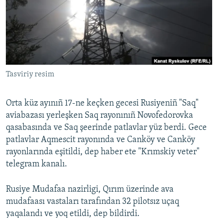
Русский
Українською
QOŞULIÑIZ!
Tasviriy resim
Orta küz ayınıñ 17-ne keçken gecesi Rusiyeniñ "Saq"
RFE/RS bütün saytları
aviabazası yerleşken Saq rayonınıñ Novofedorovka
qasabasında ve Saq şeerinde patlavlar yüz berdi. Gece
patlavlar Aqmescit rayonında ve Canköy ve Canköy
rayonlarında eşitildi, dep haber ete "Krımskiy veter"
telegram kanalı.
Rusiye Mudafaa nazirligi, Qırım üzerinde ava
mudafaası vastaları tarafından 32 pilotsız uçaq
yaqalandı ve yoq etildi, dep bildirdi.