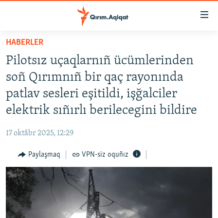
Link
açıqlığı
Esas
HABERLER
mündericege
HABERLER
Pilotsız uçaqlarnıñ ücümlerinden
qaytmaq
SİYASET
Baş
soñ Qırımnıñ bir qaç rayonında
İQTİSADİYAT
navigatsiyağa
patlav sesleri eşitildi, işğalciler
qaytmaq
CEMİYET
elektrik sıñırlı berilecegini bildire
Qıdıruvğa
MEDENİYET
qaytmaq
17 oktâbr 2025, 12:29
İNSAN AQLARI
Paylaşmaq
VPN-siz oquñız
VİDEO
SÜRET
BLOGLAR
FİKİR