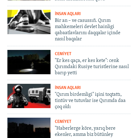
İNSAN AQLARI
Bir an – ve casussıñ. Qırım
mahkemeleri devlet hainligi
qabaatlavlarını daqqalar içinde
nasıl baqalar
CEMİYET
"Er kes qaça, er kes kete": cenk
Qırımdaki Rusiye turistlerine nasıl
barıp yetti
İNSAN AQLARI
"Qırım birdemligi" işini toqtattı,
tintüv ve tutuvlar ise Qırımda daa
çoq oldı
CEMİYET
"Haberlerge köre, yarıq bere
ekenler, amma biz bütünley