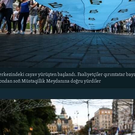
erkezindeki cayav yürüşten başlandı. Faaliyetçiler qırımtatar ba
ondan soñ Müstaqillik Meydanına doğru yürdiler