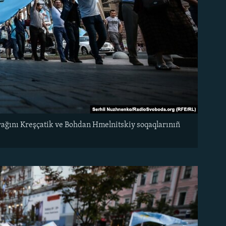
yrağını Kreşçatik ve Bohdan Hmelnitskiy soqaqlarınıñ