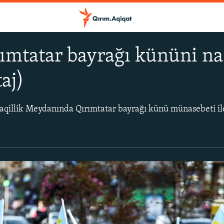
ımtatar bayrağı kününi nas
aj)