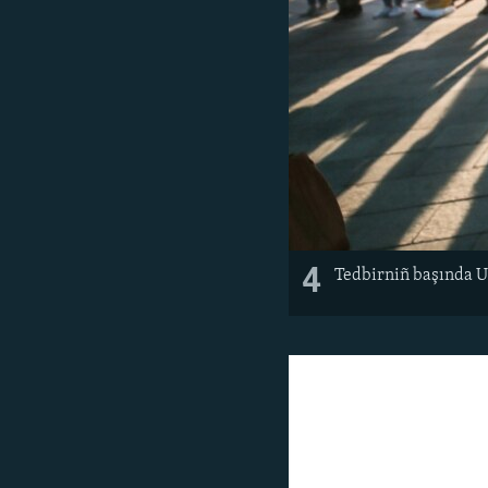
4
Tedbirniñ başında Uk