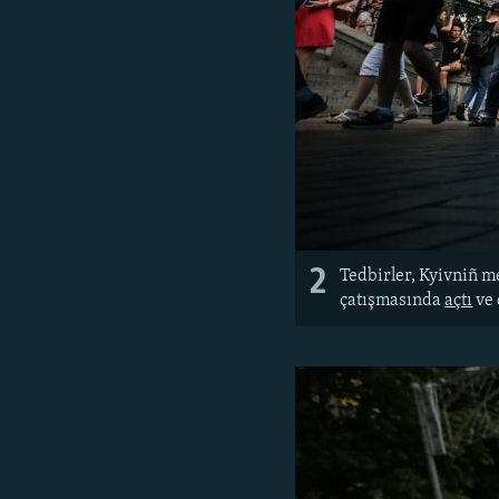
2
Tedbirler, Kyivniñ m
çatışmasında
açtı
ve 