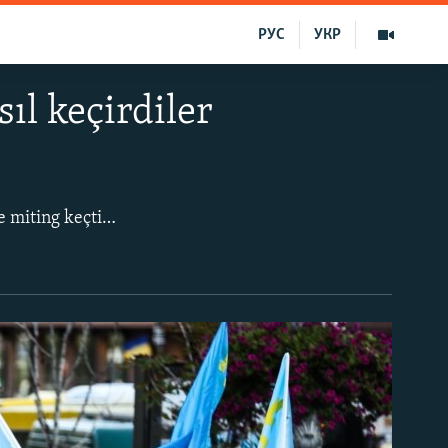
РУС
УКР
ıl keçirdiler
İyün 26-da Kyivde Müstaqillik Meydanında Qırımtatar bayrağı künü münasebeti ile miting keçti. Tedbirniñ başında Ukraina ve qırımtatar halqınıñ gimnleri yañğıradı, Meclis azası Eskender Bariyev ise qırımtatarlarnıñ milliy temsiliniñ tarihı aqqında ikâye etti. Ondan ğayrı, Qırımtatar Milliy Meclisiniñ reisi Refat Çubarov kiriş sözü ile çıqışta bulundı.