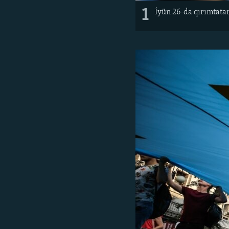
1
İyün 26-da qırımtatar