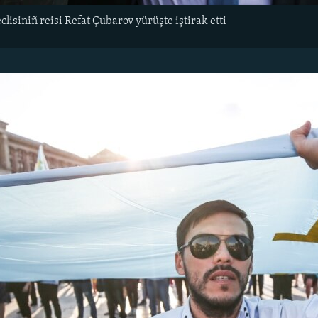
lisiniñ reisi Refat Çubarov yürüşte iştirak etti