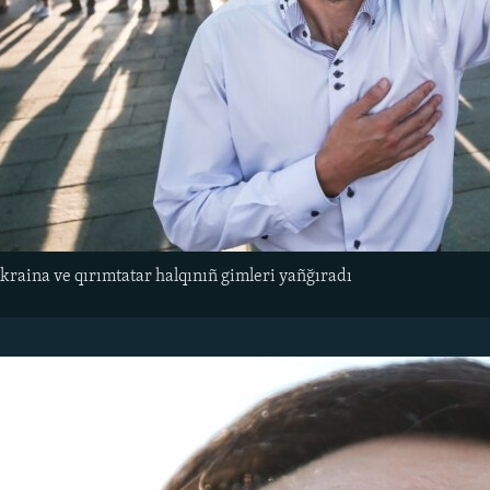
raina ve qırımtatar halqınıñ gimleri yañğıradı