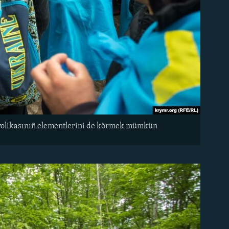
imvolikasınıñ elementlerini de körmek mümkün