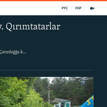
РУС
УКР
. Qırımtatarlar
Qırımtatar halqını sürgün etüv qurbanlarınıñ hatırasına bir buçuq biñge yaqın kişi Çatırdağğa köterildi.
Qırımtatar milliy simvolikası ile genç