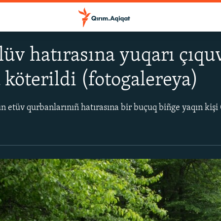
lüv hatırasına yuqarı çıquv
 köterildi (fotogalereya)