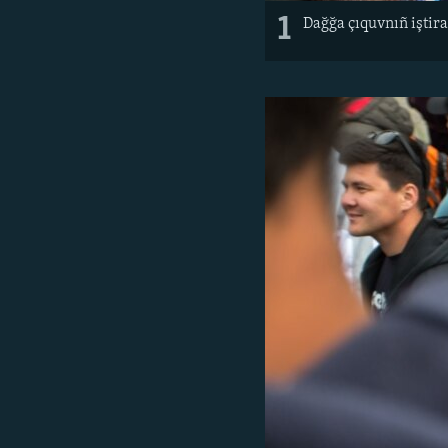
1
Dağğa çıquvnıñ iştir