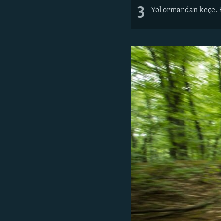
3
Yol ormandan keçe. B