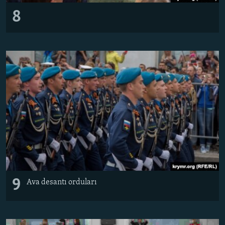
8
9
Ava desantı orduları