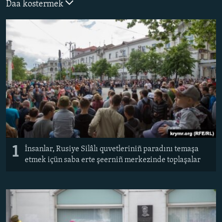
Daa kostermek
Русский
Українською
QOŞULIÑIZ!
RFE/RS bütün saytları
1
İnsanlar, Rusiye Silâlı quvetleriniñ paradını temaşa
etmek içün saba erte şeerniñ merkezinde toplaşalar