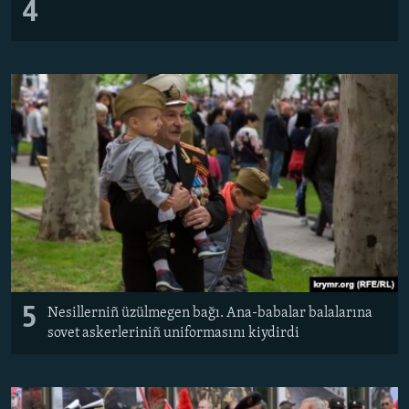
4
5
Nesillerniñ üzülmegen bağı. Ana-babalar balalarına
sovet askerleriniñ uniformasını kiydirdi