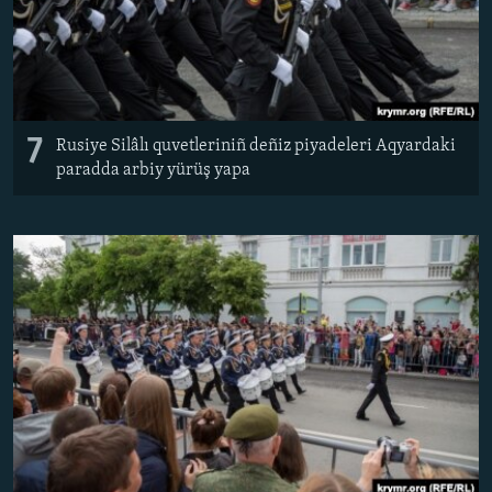
7
Rusiye Silâlı quvetleriniñ deñiz piyadeleri Aqyardaki
paradda arbiy yürüş yapa