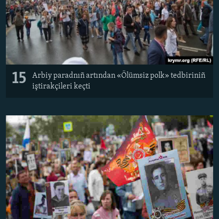
15
Arbiy paradnıñ artından «Ölümsiz polk» tedbiriniñ
iştirakçileri keçti