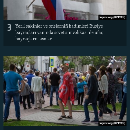
3
Yerli sakinler ve ofislerniñ hadimleri Rusiye
bayraqları yanında sovet simvolikası ile ufaq
bayraqlarnı asalar