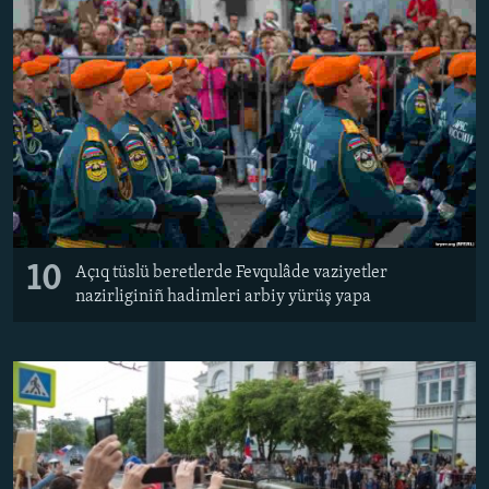
10
Açıq tüslü beretlerde Fevqulâde vaziyetler
nazirliginiñ hadimleri arbiy yürüş yapa