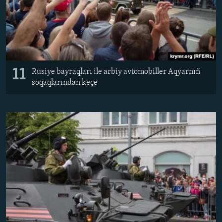
11
Rusiye bayraqları ile arbiy avtomobiller Aqyarnıñ
soqaqlarından keçe