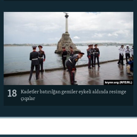
18
Kadetler batırılğan gemiler eykeli aldında resimge
çıqalar