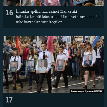
16
İnsanlar, qollarında Ekinci Cian cenki
iştirakçileriniñ fotosuretleri ile sovet simvolikası ile
ufaq bayraqlar tutıp keçtiler
17