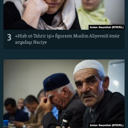
3
«Hizb ut-Tahrir işi» figurantı Muslim Aliyevniñ ömür
arqadaşı Naciye