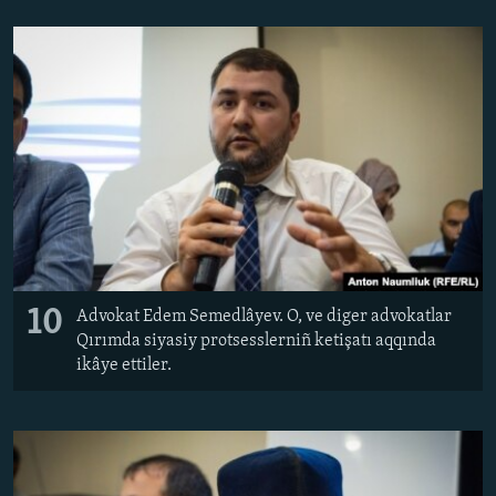
10
Advokat Edem Semedlâyev. O, ve diger advokatlar
Qırımda siyasiy protsesslerniñ ketişatı aqqında
ikâye ettiler.