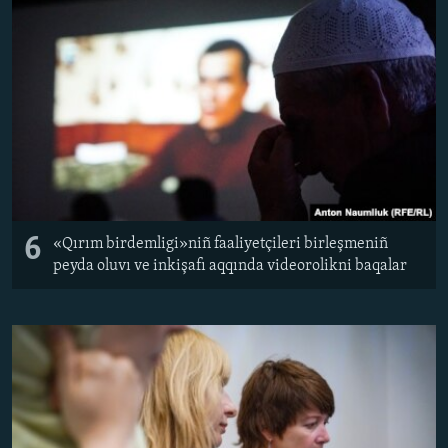
6
«Qırım birdemligi»niñ faaliyetçileri birleşmeniñ
peyda oluvı ve inkişafı aqqında videorolikni baqalar