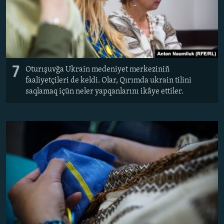
7
Oturışuvğa Ukrain medeniyet merkeziniñ
faaliyetçileri de keldi. Olar, Qırımda ukrain tilini
saqlamaq içün neler yapqanlarını ikâye ettiler.