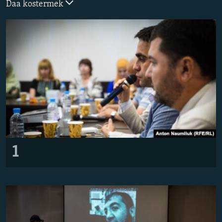
Daa kostermek
Русский
Українською
QOŞULIÑIZ!
RFE/RS bütün saytları
1