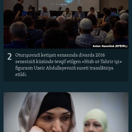
2
Oturışuvnıñ ketişatı esnasında divarda 2016
senesiniñ küzünde tevqif etilgen «Hizb ut-Tahrir işi»
figurantı Uzeir Abdullayevniñ sureti translâtsiya
etildi.