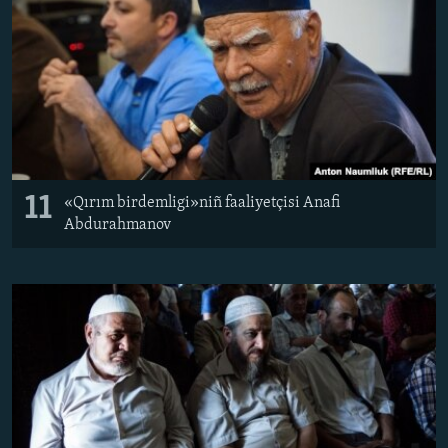
11
«Qırım birdemligi»niñ faaliyetçisi Anafi
Abdurahmanov