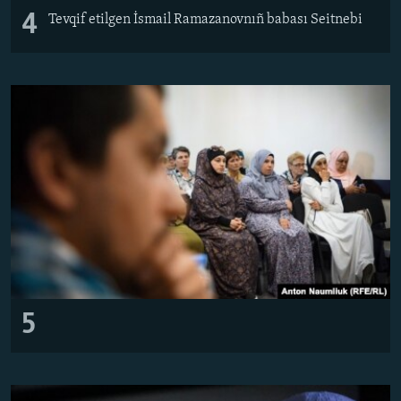
4
Tevqif etilgen İsmail Ramazanovnıñ babası Seitnebi
5