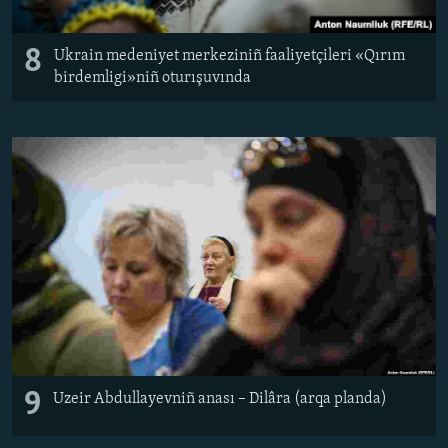
8
Ukrain medeniyet merkeziniñ faaliyetçileri «Qırım
birdemligi»niñ oturışuvında
9
Uzeir Abdullayevniñ anası – Dilâra (arqa planda)