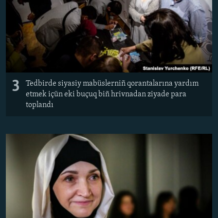
3
Tedbirde siyasiy mabüslerniñ qorantalarına yardım
etmek içün eki buçuq biñ hrivnadan ziyade para
toplandı