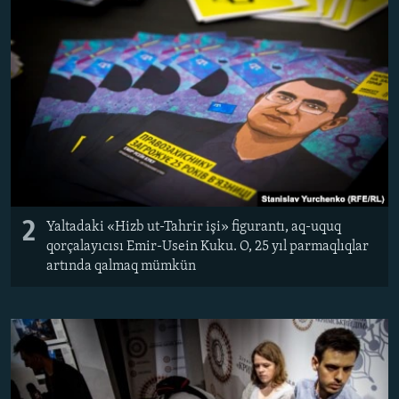
2
Yaltadaki «Hizb ut-Tahrir işi» figurantı, aq-uquq
qorçalayıcısı Emir-Usein Kuku. O, 25 yıl parmaqlıqlar
artında qalmaq mümkün