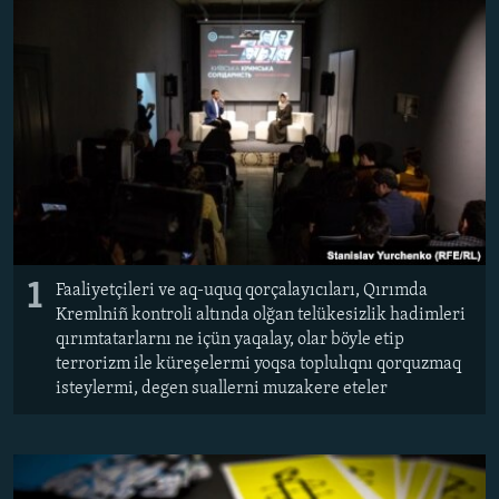
Русский
Українською
QOŞULIÑIZ!
RFE/RS bütün saytları
1
Faaliyetçileri ve aq-uquq qorçalayıcıları, Qırımda
Kremlniñ kontroli altında olğan telükesizlik hadimleri
qırımtatarlarnı ne içün yaqalay, olar böyle etip
terrorizm ile küreşelermi yoqsa toplulıqnı qorquzmaq
isteylermi, degen suallerni muzakere eteler