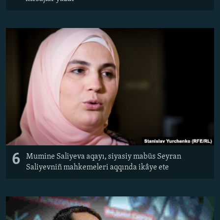
6
Mumine Saliyeva aqayı, siyasiy mabüs Seyran
Saliyevniñ mahkemeleri aqqında ikâye ete