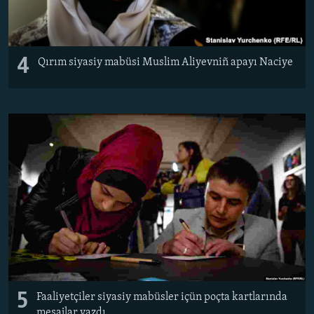
4
Qırım siyasiy mabüsi Muslim Aliyevniñ apayı Naciye
5
Faaliyetçiler siyasiy mabüsler içün poçta kartlarında
mesajlar yazdı