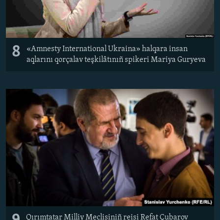
8
«Amnesty International Ukraina» halqara insan
aqlarını qorçalav teşkilâtınıñ spikeri Mariya Guryeva
Qırımtatar Milliy Meclisiniñ reisi Refat Çubarov