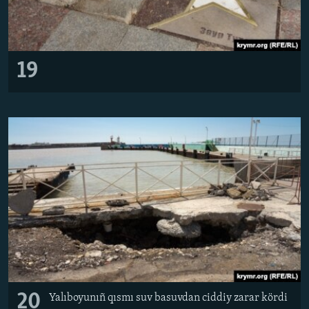
19
20
Yalıboyunıñ qısmı suv basuvdan ciddiy zarar kördi