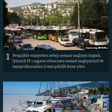
Русский
Українською
QOŞULIÑIZ!
RFE/RS bütün saytları
1
Fevqulâde vaziyetten sebep cemaat naqliyatı toqtadı.
İyünniñ 19-ı aqşamı itibarınen cemaat naqliyatınıñ 36
marşrutkasından 11 tam şekilde kene yüre