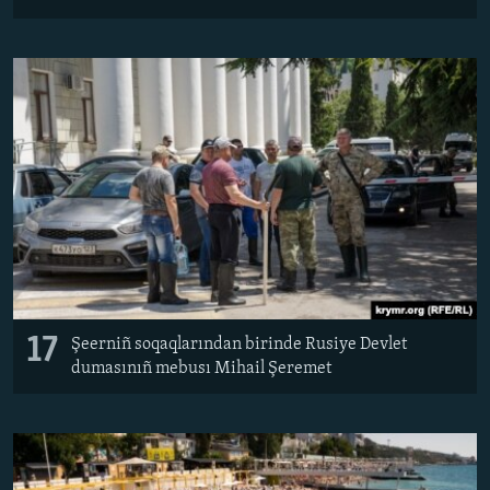
17
Şeerniñ soqaqlarından birinde Rusiye Devlet
dumasınıñ mebusı Mihail Şeremet