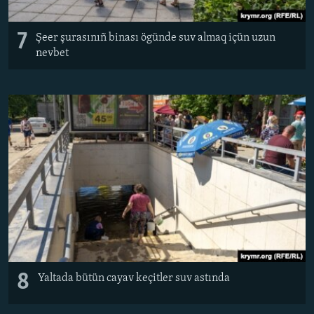
7
Şeer şurasınıñ binası ögünde suv almaq içün uzun
nevbet
8
Yaltada bütün cayav keçitler suv astında