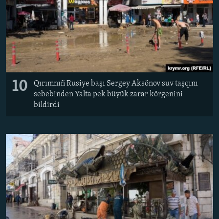
10
Qırımnıñ Rusiye başı Sergey Aksönov suv taşqını
sebebinden Yalta pek büyük zarar körgenini
bildirdi