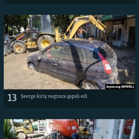
13
Şeerge kiriş vaqtınca qapalı edi