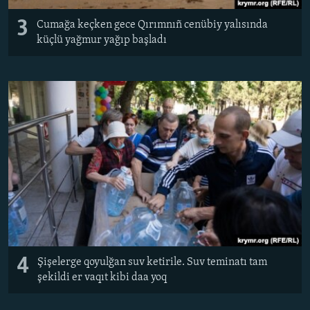
3
Cumağa keçken gece Qırımnıñ cenübiy yalısında
küçlü yağmur yağıp başladı
4
Şişelerge qoyulğan suv ketirile. Suv teminatı tam
şekildi er vaqıt kibi daa yoq