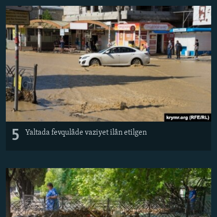
5
Yaltada fevqulâde vaziyet ilân etilgen