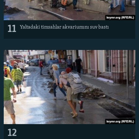
11
Yaltadaki timsahlar akvariumını suv bastı
12