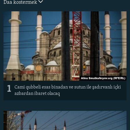
Daa kostermek
Русский
Українською
QOŞULIÑIZ!
RFE/RS bütün saytları
1
Cami qubbeli esas binadan ve sutun ile şadırvanlı içki
azbardan ibaret olacaq