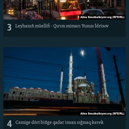
3
Leyhanıñ müellifi - Qırım mimarı Yunus İdrisov
4
Camige dört biñge qadar insan sığmaq kerek