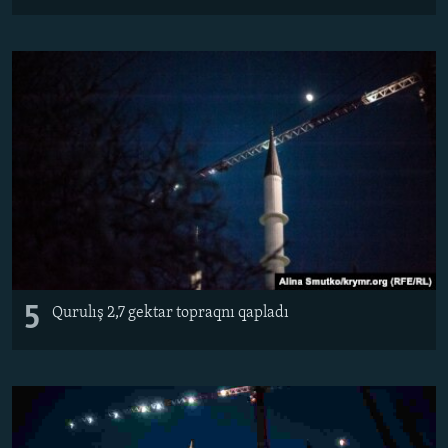
5
Qurulış 2,7 gektar topraqnı qapladı