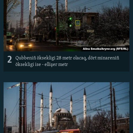
2
Qubbeniñ öksekligi 28 metr olacaq, dört minareniñ
öksekligi ise - ellişer metr