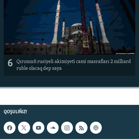
6
Qırımnıñ rusiyeli akimiyeti cami masrafları 2 milliard
ruble olacaq dep saya
QOŞULIÑIZ!