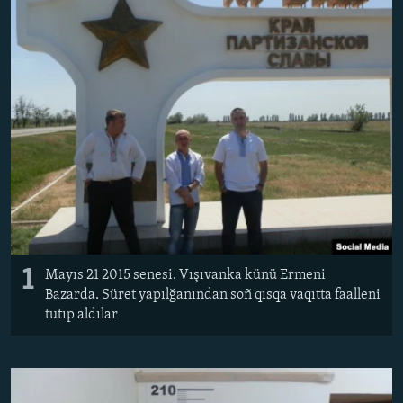
Русский
Українською
QOŞULIÑIZ!
RFE/RS bütün saytları
1
Mayıs 21 2015 senesi. Vışıvanka künü Ermeni
Bazarda. Süret yapılğanından soñ qısqa vaqıtta faalleni
tutıp aldılar