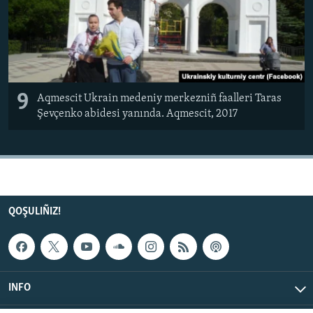
9
Aqmescit Ukrain medeniy merkezniñ faalleri Taras
Şevçenko abidesi yanında. Aqmescit, 2017
QOŞULIÑIZ!
INFO