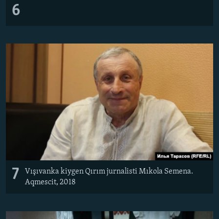
6
7
Vışıvanka kiygen Qırım jurnalisti Mıkola Semena.
Aqmescit, 2018