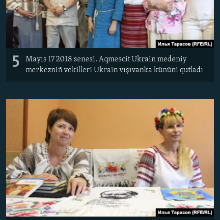
5
Mayıs 17 2018 senesi. Aqmescit Ukrain medeniy
merkezniñ vekilleri Ukrain vışıvanka kününi qutladı