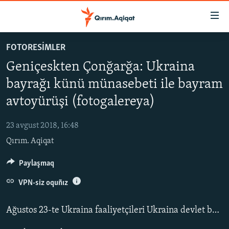
Link
açıqlığı
Esas
FOTORESİMLER
mündericege
HABERLER
Geniçeskten Çonğarğa: Ukraina
qaytmaq
SİYASET
Baş
bayrağı künü münasebeti ile bayram
İQTİSADİYAT
navigatsiyağa
avtoyürüşi (fotogalereya)
qaytmaq
CEMİYET
Qıdıruvğa
23 avgust 2018, 16:48
MEDENİYET
qaytmaq
Qırım. Aqiqat
İNSAN AQLARI
Paylaşmaq
VİDEO
SÜRET
VPN-siz oquñız
BLOGLAR
Ağustos 23-te Ukraina faaliyetçileri Ukraina devlet bayrağı künü münasebeti ile Geniçeskten «Çonğar» kiriş-çıqış kontrol noqtasınace avtoyürüş yaptılar.
FİKİR