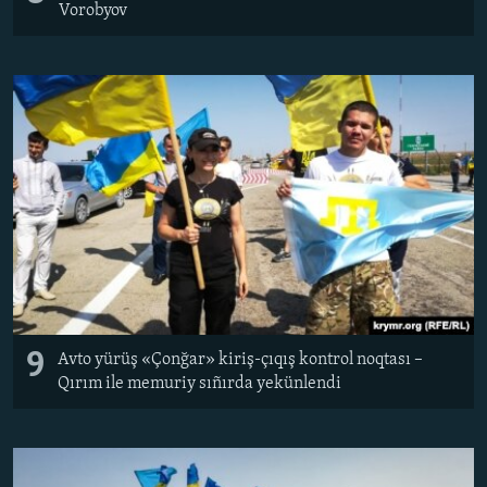
Vorobyov
9
Avto yürüş «Çonğar» kiriş-çıqış kontrol noqtası –
Qırım ile memuriy sıñırda yekünlendi