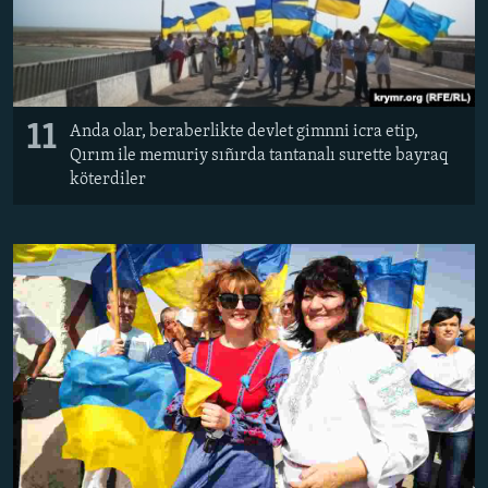
11
Anda olar, beraberlikte devlet gimnni icra etip,
Qırım ile memuriy sıñırda tantanalı surette bayraq
köterdiler