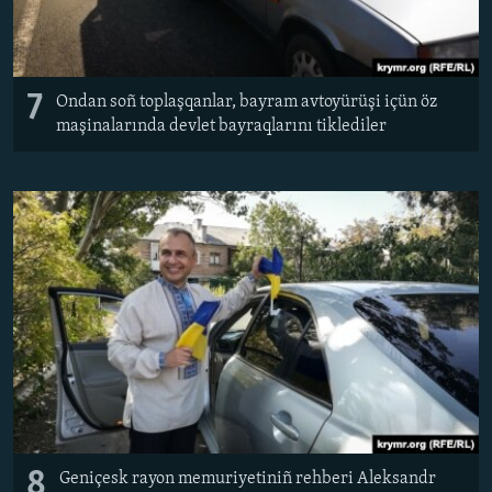
7
Ondan soñ toplaşqanlar, bayram avtoyürüşi içün öz
maşinalarında devlet bayraqlarını tiklediler
8
Geniçesk rayon memuriyetiniñ rehberi Aleksandr