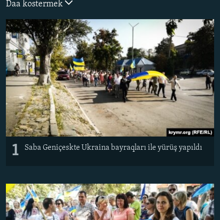
Daa kostermek
Русский
Українською
QOŞULIÑIZ!
RFE/RS bütün saytları
1
Saba Geniçeskte Ukraina bayraqları ile yürüş yapıldı