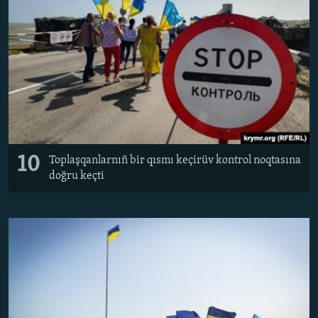
10
Toplaşqanlarnıñ bir qısmı keçirüv kontrol noqtasına
doğru keçti