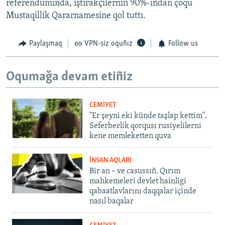
referendumında, iştirakçilerniñ 90%-ından çoqu
Mustaqillik Qararnamesine qol tuttı.
Paylaşmaq
VPN-siz oquñız
Follow us
Oqumağa devam etiñiz
CEMİYET
"Er şeyni eki künde taşlap kettim".
Seferberlik qorqusı rusiyelilerni
kene memleketten quva
İNSAN AQLARI
Bir an – ve casussıñ. Qırım
mahkemeleri devlet hainligi
qabaatlavlarını daqqalar içinde
nasıl baqalar