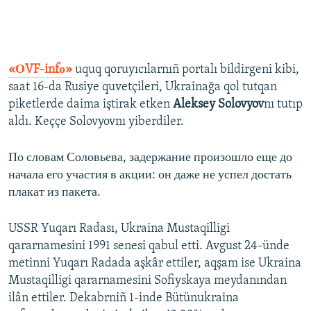
«ОVF-infо»
uquq qoruyıcılarnıñ portalı bildirgeni kibi,
saat 16-da Rusiye quvetçileri, Ukrainağa qol tutqan
piketlerde daima iştirak etken
Aleksey Solovyov
nı tutıp
aldı. Keççe Solovyovnı yiberdiler.
По словам Соловьева, задержание произошло еще до
начала его участия в акции: он даже не успел достать
плакат из пакета.
USSR Yuqarı Radası, Ukraina Mustaqilligi
qararnamesini 1991 senesi qabul etti. Avgust 24-ünde
metinni Yuqarı Radada aşkâr ettiler, aqşam ise Ukraina
Mustaqilligi qararnamesini Sofiyskaya meydanından
ilân ettiler. Dekabrniñ 1-inde Bütünukraina