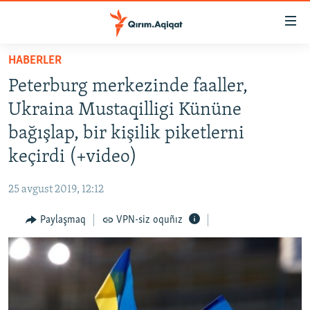
Link
açıqlığı
Esas
HABERLER
mündericege
HABERLER
Peterburg merkezinde faaller,
qaytmaq
SİYASET
Baş
Ukraina Mustaqilligi Kününe
İQTİSADİYAT
navigatsiyağa
bağışlap, bir kişilik piketlerni
qaytmaq
CEMİYET
keçirdi (+video)
Qıdıruvğa
MEDENİYET
qaytmaq
25 avgust 2019, 12:12
İNSAN AQLARI
Paylaşmaq
VPN-siz oquñız
VİDEO
SÜRET
BLOGLAR
FİKİR