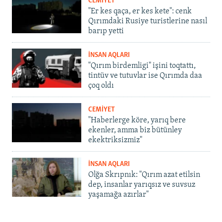
CEMİYET
"Er kes qaça, er kes kete": cenk
Qırımdaki Rusiye turistlerine nasıl
barıp yetti
İNSAN AQLARI
"Qırım birdemligi" işini toqtattı,
tintüv ve tutuvlar ise Qırımda daa
çoq oldı
CEMİYET
"Haberlerge köre, yarıq bere
ekenler, amma biz bütünley
ekektriksizmiz"
İNSAN AQLARI
Olğa Skrıpnık: "Qırım azat etilsin
dep, insanlar yarıqsız ve suvsuz
yaşamağa azırlar"