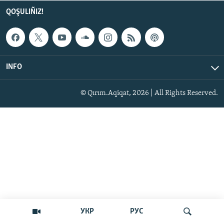
QOŞULIÑIZ!
INFO
© Qırım.Aqiqat, 2026 | All Rights Reserved.
УКР
РУС