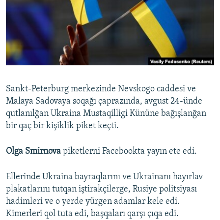
Русский
Українською
QOŞULIÑIZ!
Sankt-Peterburg merkezinde Nevskogo caddesi ve
Malaya Sadovaya soqağı çaprazında, avgust 24-ünde
RFE/RS bütün saytları
qutlanılğan Ukraina Mustaqilligi Kününe bağışlanğan
bir qaç bir kişiklik piket keçti.
Olga Smirnova
piketlerni Facebookta yayın ete edi.
Ellerinde Ukraina bayraqlarını ve Ukrainanı hayırlav
plakatlarını tutqan iştirakçilerge, Rusiye politsiyası
hadimleri ve o yerde yürgen adamlar kele edi.
Kimerleri qol tuta edi, başqaları qarşı çıqa edi.