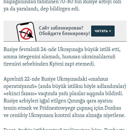
başlağanından tahminen 70-80 biñ Rusiye arbiyi öldi
ya da yaralandı, dep bildirgen edi.
Сайт заблокирован?
читать >
Обойдите блокировку!
Rusiye fevralniñ 24-nde Ukrayınağa büyük istilâ etti,
amma istegenini alamadı, hususan ukrainalılarnıñ
tirenüvi sebebinden Kyivni zapt etemedi.
Aprelniñ 22-nde Rusiye Ukrayınadaki «mahsus
operatsiyanıñ» (anda büyük istilânı böyle adlandıralar)
«ekinci fazası» vaqtında yañı planlar aqqında bildirdi.
Rusiye arbiyleri işğal etilgen Qırımğa qara ayatını
temin etmek ve Pridnestrovyege çıqmaq içün Donbas
ve cenübiy Ukrayınanı kontrol altına almağa niyetlene.