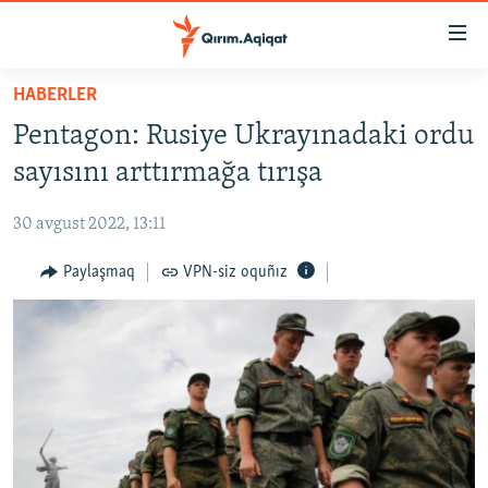
Link
açıqlığı
Esas
HABERLER
mündericege
HABERLER
Pentagon: Rusiye Ukrayınadaki ordu
qaytmaq
SİYASET
Baş
sayısını arttırmağa tırışa
İQTİSADİYAT
navigatsiyağa
qaytmaq
30 avgust 2022, 13:11
CEMİYET
Qıdıruvğa
MEDENİYET
Paylaşmaq
VPN-siz oquñız
qaytmaq
İNSAN AQLARI
VİDEO
SÜRET
BLOGLAR
FİKİR