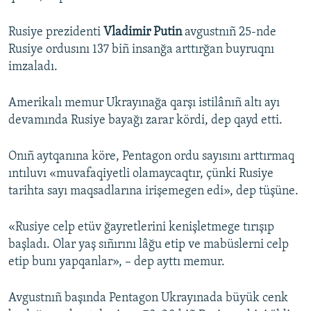
Rusiye prezidenti
Vladimir Putin
avgustnıñ 25-nde
Rusiye ordusını 137 biñ insanğa arttırğan buyruqnı
imzaladı.
Amerikalı memur Ukrayınağa qarşı istilânıñ altı ayı
devamında Rusiye bayağı zarar kördi, dep qayd etti.
Onıñ aytqanına köre, Pentagon ordu sayısını arttırmaq
ıntıluvı «muvafaqiyetli olamaycaqtır, çünki Rusiye
tarihta sayı maqsadlarına irişemegen edi», dep tüşüne.
«Rusiye celp etüv ğayretlerini kenişletmege tırışıp
başladı. Olar yaş sıñırını lâğu etip ve mabüslerni celp
etip bunı yapqanlar», – dep ayttı memur.
Avgustnıñ başında Pentagon Ukrayınada büyük cenk