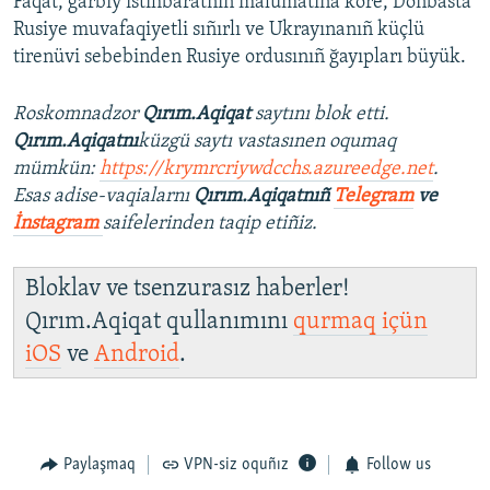
Faqat, ğarbiy istihbaratnıñ malümatına köre, Donbasta
Rusiye muvafaqiyetli sıñırlı ve Ukrayınanıñ küçlü
tirenüvi sebebinden Rusiye ordusınıñ ğayıpları büyük.
Roskomnadzor
Qırım.Aqiqat
saytını blok etti.
Qırım.Aqiqatnı
küzgü saytı vastasınen oqumaq
mümkün:
https://krymrcriywdcchs.azureedge.net
.
Esas adise-vaqialarnı
Qırım.Aqiqatnıñ
Telegram
ve
İnstagram
saifelerinden taqip etiñiz.
Bloklav ve tsenzurasız haberler!
Qırım.Aqiqat qullanımını
qurmaq içün
iOS
ve
Android
.
Paylaşmaq
VPN-siz oquñız
Follow us