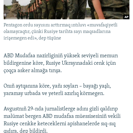
Русский
Українською
Pentagon ordu sayısını arttırmaq ıntıluvı «muvafaqiyetli
olamaycaqtır, çünki Rusiye tarihta sayı maqsadlarına
QOŞULIÑIZ!
irişemegen edi», dep tüşüne
ABD Mudafaa nazirliginiñ yüksek seviyeli memurı
bildirgenine köre, Rusiye Ukrayınadaki cenk içün
RFE/RS bütün saytları
çoqça asker almağa tırışa.
Onıñ aytqanına köre, yañı soyları – bayağı yaşlı,
yaramay urbada ve yeterli azırlıq körmegen.
Avgustnıñ 29-nda jurnalistlerge adını gizli qaldırıp
malümat bergen ABD mudafaa müessisesiniñ vekili
Rusiye cenkke keteceklerni apishanelerde sıq-sıq
qıdıra, dep bildirdi.