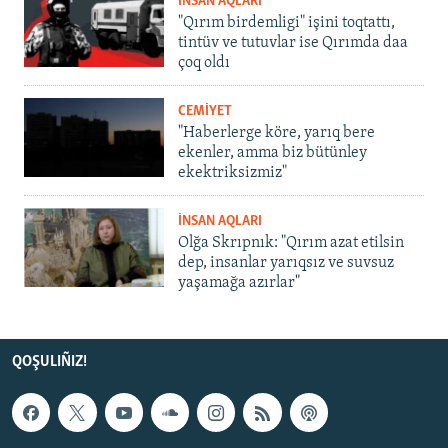
İNSAN AQLARI
"Qırım birdemligi" işini toqtattı,
tintüv ve tutuvlar ise Qırımda daa
çoq oldı
CEMİYET
"Haberlerge köre, yarıq bere
ekenler, amma biz bütünley
ekektriksizmiz"
İNSAN AQLARI
Olğa Skrıpnık: "Qırım azat etilsin
dep, insanlar yarıqsız ve suvsuz
yaşamağa azırlar"
QOŞULIÑIZ!