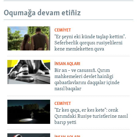
Oqumağa devam etiñiz
CEMİYET
"Er şeyni eki künde taşlap kettim".
Seferberlik qorqusı rusiyelilerni
kene memleketten quva
İNSAN AQLARI
Bir an – ve casussıñ. Qırım
mahkemeleri devlet hainligi
qabaatlavlarını daqqalar içinde
nasıl baqalar
CEMİYET
"Er kes qaça, er kes kete": cenk
Qırımdaki Rusiye turistlerine nasıl
barıp yetti