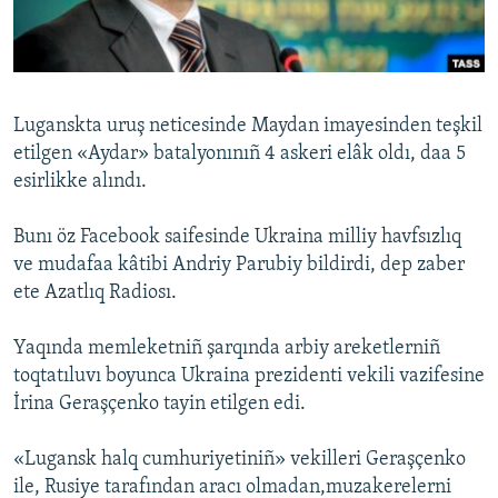
Русский
Українською
Luganskta uruş neticesinde Maydan imayesinden teşkil
QOŞULIÑIZ!
etilgen «Aydar» batalyonınıñ 4 askeri elâk oldı, daa 5
esirlikke alındı.
Bunı öz Facebook saifesinde Ukraina milliy havfsızlıq
RFE/RS bütün saytları
ve mudafaa kâtibi Andriy Parubiy bildirdi, dep zaber
ete Azatlıq Radiosı.
Yaqında memleketniñ şarqında arbiy areketlerniñ
toqtatıluvı boyunca Ukraina prezidenti vekili vazifesine
İrina Geraşçenko tayin etilgen edi.
«Lugansk halq cumhuriyetiniñ» vekilleri Geraşçenko
ile, Rusiye tarafından aracı olmadan,muzakerelerni