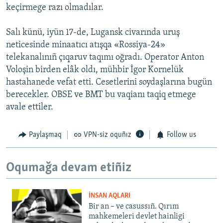
keçirmege razı olmadılar.
Salı künü, iyün 17-de, Lugansk civarında uruş
neticesinde minaatıcı atışqa «Rossiya-24»
telekanalınıñ çıqaruv taqımı oğradı. Operator Anton
Voloşin birden elâk oldı, mühbir İgor Kornelük
hastahanede vefat etti. Cesetlerini soydaşlarına bugün
berecekler. OBSE ve BMT bu vaqianı taqiq etmege
avale ettiler.
Paylaşmaq
VPN-siz oquñız
Follow us
Oqumağa devam etiñiz
İNSAN AQLARI
Bir an – ve casussıñ. Qırım
mahkemeleri devlet hainligi