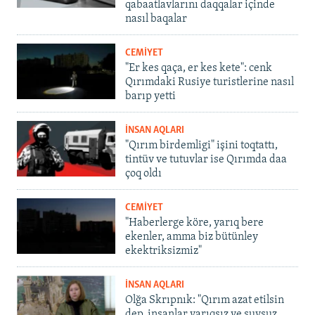
qabaatlavlarını daqqalar içinde
nasıl baqalar
CEMİYET
"Er kes qaça, er kes kete": cenk
Qırımdaki Rusiye turistlerine nasıl
barıp yetti
İNSAN AQLARI
"Qırım birdemligi" işini toqtattı,
tintüv ve tutuvlar ise Qırımda daa
çoq oldı
CEMİYET
"Haberlerge köre, yarıq bere
ekenler, amma biz bütünley
ekektriksizmiz"
İNSAN AQLARI
Olğa Skrıpnık: "Qırım azat etilsin
dep, insanlar yarıqsız ve suvsuz