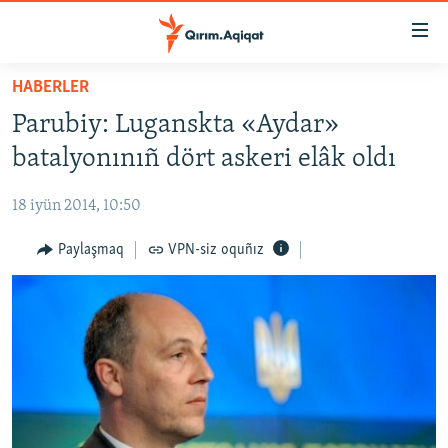
Link
açıqlığı
Esas
HABERLER
mündericege
HABERLER
Parubiy: Luganskta «Aydar»
qaytmaq
SİYASET
Baş
batalyonınıñ dört askeri elâk oldı
İQTİSADİYAT
navigatsiyağa
qaytmaq
18 iyün 2014, 10:50
CEMİYET
Qıdıruvğa
MEDENİYET
Paylaşmaq
VPN-siz oquñız
qaytmaq
İNSAN AQLARI
VİDEO
SÜRET
BLOGLAR
FİKİR