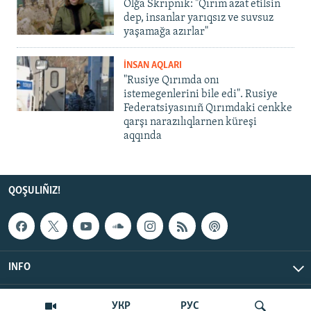
Olğa Skrıpnık: "Qırım azat etilsin
dep, insanlar yarıqsız ve suvsuz
yaşamağa azırlar"
İNSAN AQLARI
"Rusiye Qırımda onı
istemegenlerini bile edi". Rusiye
Federatsiyasınıñ Qırımdaki cenkke
qarşı narazılıqlarnen küreşi
aqqında
QOŞULIÑIZ!
INFO
© Qırım.Aqiqat, 2026 | All Rights Reserved.
УКР
РУС