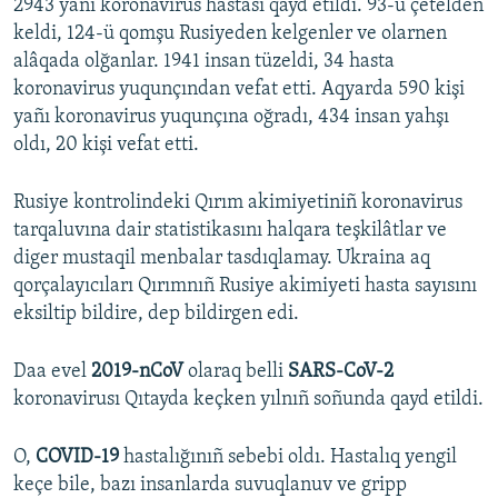
2943 yañı koronavirus hastası qayd etildi. 93-ü çetelden
keldi, 124-ü qomşu Rusiyeden kelgenler ve olarnen
alâqada olğanlar. 1941 insan tüzeldi, 34 hasta
koronavirus yuqunçından vefat etti. Aqyarda 590 kişi
yañı koronavirus yuqunçına oğradı, 434 insan yahşı
oldı, 20 kişi vefat etti.
Rusiye kontrolindeki Qırım akimiyetiniñ koronavirus
tarqaluvına dair statistikasını halqara teşkilâtlar ve
diger mustaqil menbalar tasdıqlamay. Ukraina aq
qorçalayıcıları Qırımnıñ Rusiye akimiyeti hasta sayısını
eksiltip bildire, dep bildirgen edi.
Daa evel
2019-nCoV
olaraq belli
SARS-CoV-2
koronavirusı Qıtayda keçken yılnıñ soñunda qayd etildi.
O,
COVID-19
hastalığınıñ sebebi oldı. Hastalıq yengil
keçe bile, bazı insanlarda suvuqlanuv ve gripp