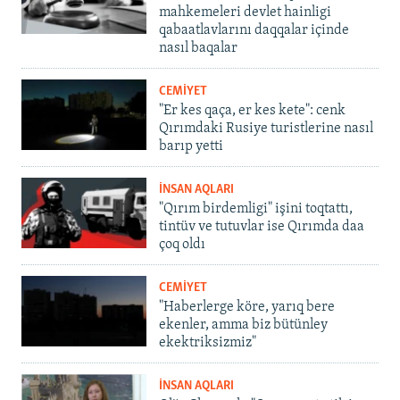
mahkemeleri devlet hainligi
qabaatlavlarını daqqalar içinde
nasıl baqalar
CEMİYET
"Er kes qaça, er kes kete": cenk
Qırımdaki Rusiye turistlerine nasıl
barıp yetti
İNSAN AQLARI
"Qırım birdemligi" işini toqtattı,
tintüv ve tutuvlar ise Qırımda daa
çoq oldı
CEMİYET
"Haberlerge köre, yarıq bere
ekenler, amma biz bütünley
ekektriksizmiz"
İNSAN AQLARI