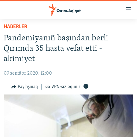
Link
açıqlığı
Esas
HABERLER
mündericege
HABERLER
Pandemiyanıñ başından berli
qaytmaq
SİYASET
Baş
Qırımda 35 hasta vefat etti -
İQTİSADİYAT
navigatsiyağa
akimiyet
qaytmaq
CEMİYET
Qıdıruvğa
09 sentâbr 2020, 12:00
MEDENİYET
qaytmaq
Paylaşmaq
VPN-siz oquñız
İNSAN AQLARI
VİDEO
SÜRET
BLOGLAR
FİKİR