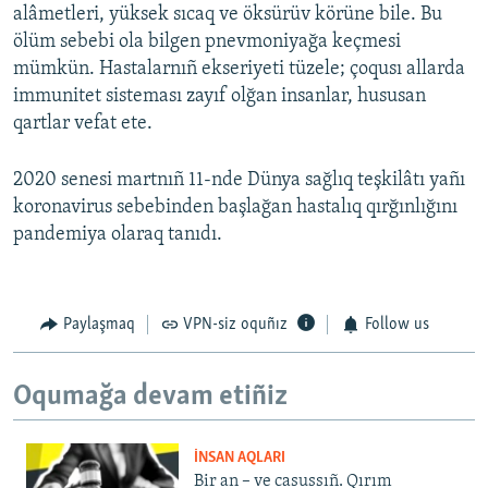
alâmetleri, yüksek sıcaq ve öksürüv körüne bile. Bu
ölüm sebebi ola bilgen pnevmoniyağa keçmesi
mümkün. Hastalarnıñ ekseriyeti tüzele; çoqusı allarda
immunitet sisteması zayıf olğan insanlar, hususan
qartlar vefat ete.
2020 senesi martnıñ 11-nde Dünya sağlıq teşkilâtı yañı
koronavirus sebebinden başlağan hastalıq qırğınlığını
pandemiya olaraq tanıdı.
Paylaşmaq
VPN-siz oquñız
Follow us
Oqumağa devam etiñiz
İNSAN AQLARI
Bir an – ve casussıñ. Qırım