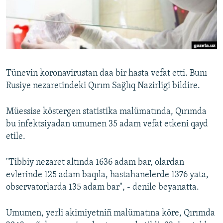
Русский
Українською
QOŞULIÑIZ!
Tünevin koronavirustan daa bir hasta vefat etti. Bunı
Rusiye nezaretindeki Qırım Sağlıq Nazirligi bildire.
RFE/RS bütün saytları
Müessise köstergen statistika malümatında, Qırımda
bu infektsiyadan umumen 35 adam vefat etkeni qayd
etile.
"Tibbiy nezaret altında 1636 adam bar, olardan
evlerinde 125 adam baqıla, hastahanelerde 1376 yata,
observatorlarda 135 adam bar", - denile beyanatta.
Umumen, yerli akimiyetniñ malümatına köre, Qırımda