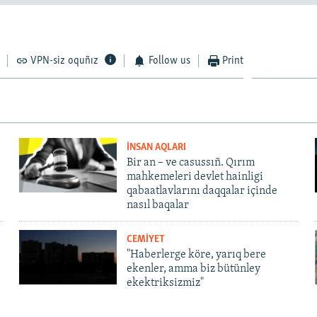
VPN-siz oquñız
Follow us
Print
İNSAN AQLARI
Bir an – ve casussıñ. Qırım
mahkemeleri devlet hainligi
qabaatlavlarını daqqalar içinde
nasıl baqalar
CEMİYET
"Haberlerge köre, yarıq bere
ekenler, amma biz bütünley
ekektriksizmiz"