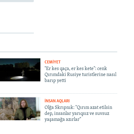
CEMİYET
"Er kes qaça, er kes kete": cenk
Qırımdaki Rusiye turistlerine nasıl
barıp yetti
İNSAN AQLARI
Olğa Skrıpnık: "Qırım azat etilsin
dep, insanlar yarıqsız ve suvsuz
yaşamağa azırlar"