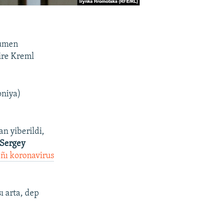
mumen
ire Kreml
oniya)
n yiberildi,
Sergey
ñı koronavirus
ı arta, dep