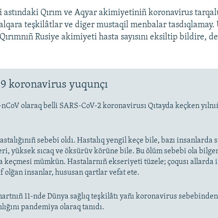
i astındaki Qırım ve Aqyar akimiyetiniñ koronavirus tarqal
 halqara teşkilâtlar ve diger mustaqil menbalar tasdıqlamay.
 Qırımnıñ Rusiye akimiyeti hasta sayısını eksiltip bildire, d
9 koronavirus yuqunçı
-nCoV olaraq belli SARS-CoV-2 koronavirusı Qıtayda keçken yıln
stalığınıñ sebebi oldı. Hastalıq yengil keçe bile, bazı insanlarda
eri, yüksek sıcaq ve öksürüv körüne bile. Bu ölüm sebebi ola bilge
keçmesi mümkün. Hastalarnıñ ekseriyeti tüzele; çoqusı allarda
f olğan insanlar, hususan qartlar vefat ete.
artnıñ 11-nde Dünya sağlıq teşkilâtı yañı koronavirus sebebinde
nlığını pandemiya olaraq tanıdı.