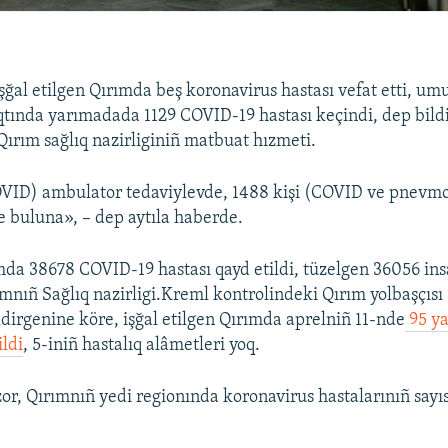
ğal etilgen Qırımda beş koronavirus hastası vefat etti, u
tında yarımadada 1129 COVID-19 hastası keçindi, dep bild
Qırım sağlıq nazirliginiñ matbuat hızmeti.
OVID) ambulator tedaviylevde, 1488 kişi (COVID ve pnevm
 buluna», – dep aytıla haberde.
 38678 COVID-19 hastası qayd etildi, tüzelgen 36056 insa
mnıñ Sağlıq nazirligi.Kreml kontrolindeki Qırım yolbaşçısı
ldirgenine köre, işğal etilgen Qırımda aprelniñ 11-nde
95 ya
ildi
, 5-iniñ hastalıq alâmetleri yoq.
r, Qırımnıñ yedi regionında koronavirus hastalarınıñ sayıs