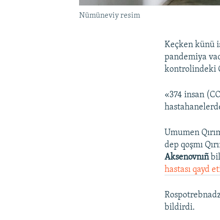
Nümüneviy resim
Keçken künü iş
pandemiya vaq
kontrolindeki 
«374 insan (C
hastahanelerde
Umumen Qırımda
dep qoşmı Qırı
Aksenovnıñ
bi
hastası qayd et
Rospotrebnadzo
bildirdi.