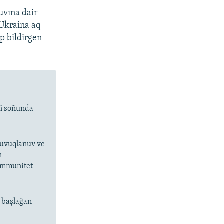
uvına dair
 Ukraina aq
ep bildirgen
ıñ soñunda
 suvuqlanuv ve
n
 immunitet
n başlağan