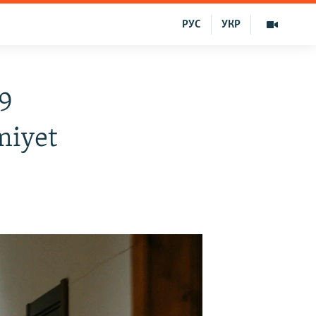
РУС
УКР
9
miyet