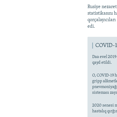
Rusiye nezaret
statistikasını
qorçalayıcıları
edi.
COVID-1
Daa evel 2019
qayd etildi.
O, COVID-19 ha
gripp alâmetl
pnevmoniyağa 
sisteması zayı
2020 senesi m
hastalıq qırğı