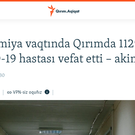
iya vaqtında Qırımda 112
19 hastası vefat etti – aki
:30
VPN-siz oquñız