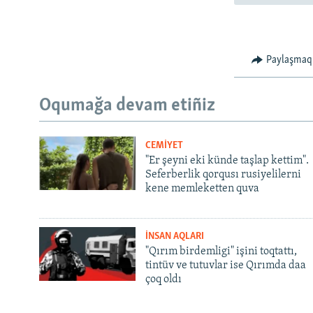
Paylaşmaq
Oqumağa devam etiñiz
CEMİYET
"Er şeyni eki künde taşlap kettim".
Seferberlik qorqusı rusiyelilerni
kene memleketten quva
İNSAN AQLARI
"Qırım birdemligi" işini toqtattı,
tintüv ve tutuvlar ise Qırımda daa
çoq oldı