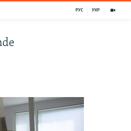
РУС
УКР
nde