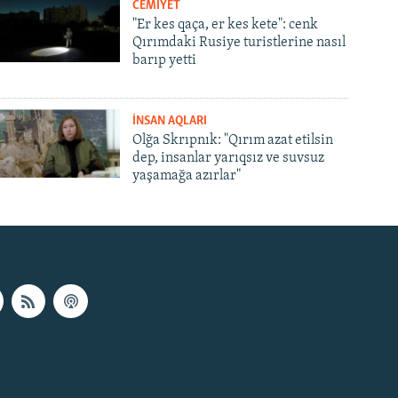
CEMİYET
"Er kes qaça, er kes kete": cenk
Qırımdaki Rusiye turistlerine nasıl
barıp yetti
İNSAN AQLARI
Olğa Skrıpnık: "Qırım azat etilsin
dep, insanlar yarıqsız ve suvsuz
yaşamağa azırlar"