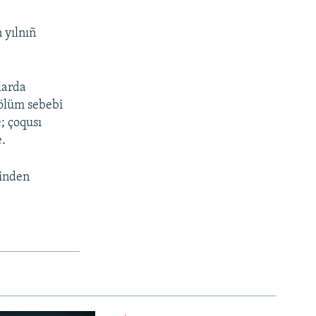
 yılnıñ
larda
 ölüm sebebi
; çoqusı
e.
binden