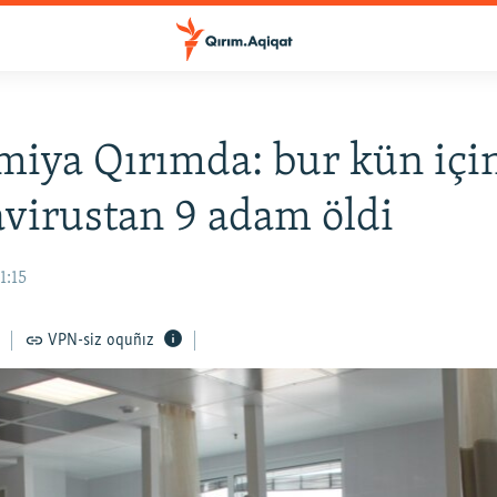
iya Qırımda: bur kün içi
virustan 9 adam öldi
1:15
VPN-siz oquñız