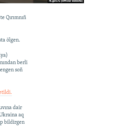
te Qırımnıñ
ta ölgen.
iya)
nından berli
lengen soñ
tildi.
uvına dair
 Ukraina aq
ep bildirgen