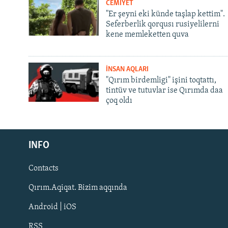
CEMİYET
"Er şeyni eki künde taşlap kettim".
Seferberlik qorqusı rusiyelilerni
kene memleketten quva
İNSAN AQLARI
"Qırım birdemligi" işini toqtattı,
tintüv ve tutuvlar ise Qırımda daa
çoq oldı
Русский
INFO
Українською
Contacts
QOŞULIÑIZ!
Qırım.Aqiqat. Bizim aqqında
Android | iOS
RSS