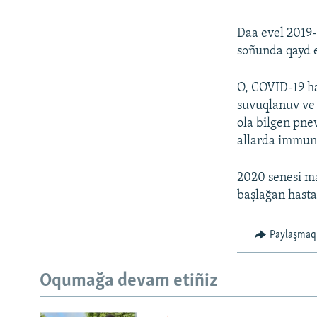
Daa evel 2019-
soñunda qayd e
O, COVID-19 has
suvuqlanuv ve 
ola bilgen pne
allarda immunit
2020 senesi ma
başlağan hasta
Paylaşmaq
Oqumağa devam etiñiz