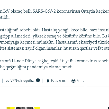
nCoV olaraq belli SARS-CoV-2 koronavirusı Qıtayda keçken
tildi.
talığınıñ sebebi oldı. Hastalıq yengil keçe bile, bazı insan
gripp alâmetleri, yüksek sıcaq ve öksürüv körüne bile. Bu
vmoniyağa keçmesi mümkün. Hastalarnıñ ekseriyeti tüzele
et sisteması zayıf olğan insanlar, hususan qartlar vefat et
rtnıñ 11-nde Dünya sağlıq teşkilâtı yañı koronavirus sebe
lıq qırğınlığını pandemiya olaraq tanıdı.
VPN-siz oquñız
Follow us
Print