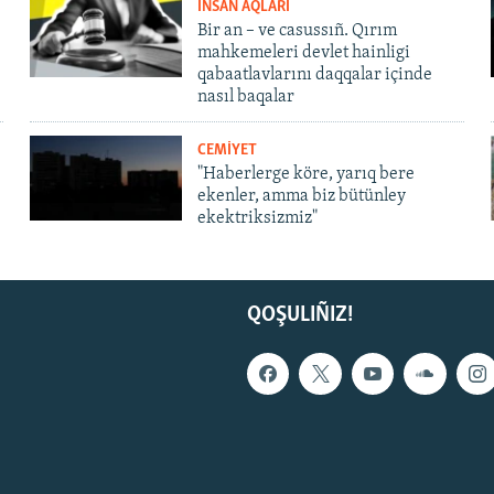
İNSAN AQLARI
Bir an – ve casussıñ. Qırım
mahkemeleri devlet hainligi
qabaatlavlarını daqqalar içinde
nasıl baqalar
CEMİYET
"Haberlerge köre, yarıq bere
ekenler, amma biz bütünley
ekektriksizmiz"
QOŞULIÑIZ!