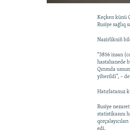
Keçken künü Q
Rusiye sağlıq s
Nazirlikniñ bi
“3856 insan (c
hastahanede bu
Qırımda umume
yiberildi”, – 
Hatırlatamız k
Rusiye nezaret
statistikasını
qorçalayıcıları
edi.