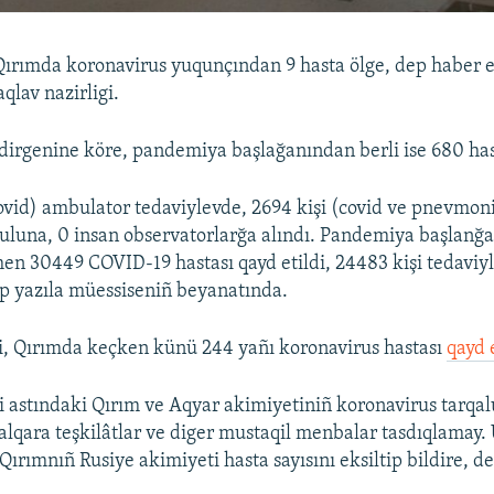
ırımda koronavirus yuqunçından 9 hasta ölge, dep haber e
aqlav nazirligi.
ldirgenine köre, pandemiya başlağanından berli ise 680 has
ovid) ambulator tedaviylevde, 2694 kişi (covid ve pnevmon
luna, 0 insan observatorlarğa alındı. Pandemiya başlanğa
n 30449 COVID-19 hastası qayd etildi, 24483 kişi tedaviy
dep yazıla müessiseniñ beyanatında.
i, Qırımda keçken künü 244 yañı koronavirus hastası
qayd e
i astındaki Qırım ve Aqyar akimiyetiniñ koronavirus tarqal
 halqara teşkilâtlar ve diger mustaqil menbalar tasdıqlamay.
 Qırımnıñ Rusiye akimiyeti hasta sayısını eksiltip bildire, d