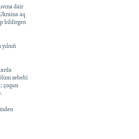
uvına dair
 Ukraina aq
ep bildirgen
 yılnıñ
larda
 ölüm sebebi
; çoqusı
e.
binden