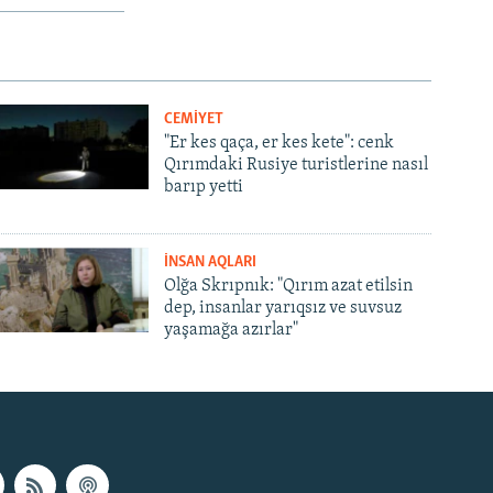
CEMİYET
"Er kes qaça, er kes kete": cenk
Qırımdaki Rusiye turistlerine nasıl
barıp yetti
İNSAN AQLARI
Olğa Skrıpnık: "Qırım azat etilsin
dep, insanlar yarıqsız ve suvsuz
yaşamağa azırlar"