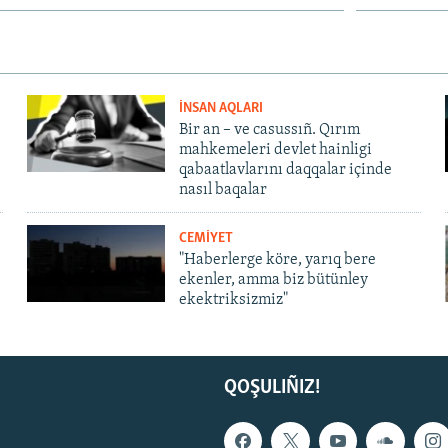
İNSAN AQLARI
Bir an – ve casussıñ. Qırım
mahkemeleri devlet hainligi
qabaatlavlarını daqqalar içinde
nasıl baqalar
CEMİYET
"Haberlerge köre, yarıq bere
ekenler, amma biz bütünley
ekektriksizmiz"
QOŞULIÑIZ!