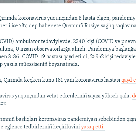
ırımda koronavirus yuqunçından 8 hasta ölgen, pandemiy
rli ise 737, dep haber ete Qırımnıñ Rusiye sağlıq saqlav naz
COVID) ambulator tedaviylevde, 2340 kişi (COVID ve pnev
luna, 0 insan observatorlarğa alındı. Pandemiya başlanğa
 31861 COVID-19 hastası qayd etildi, 25952 kişi tedaviyl
dep yazıla müessiseniñ beyanatında.
i, Qırımda keçken künü 181 yañı koronavirus hastası
qayd e
virus yuqunçından vefat etkenlerniñ sayısı yüksek qala,
d
or.
ımnıñ başlıqları koronavirus pandemiyası sebebinden qış
ve eglence tedbirlerniñ keçirilüvini
yasaq etti.