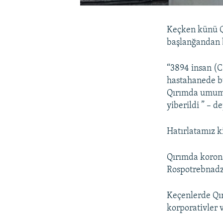
Keçken künü Q
başlanğandan be
“3894 insan (
hastahanede bu
Qırımda umumen
yiberildi ” – 
Hatırlatamız k
Qırımda korona
Rospotrebnadz
Keçenlerde Qır
korporativler 