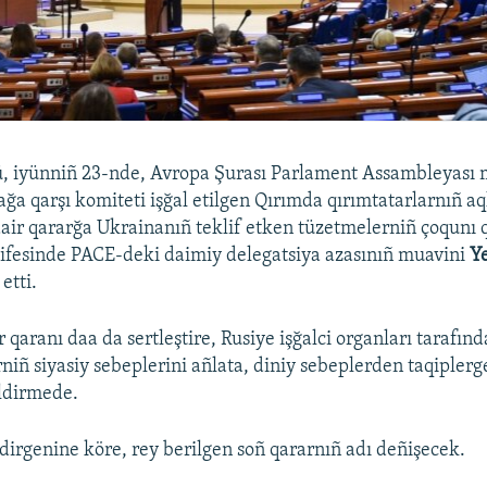
, iyünniñ 23-nde, Avropa Şurası Parlament Assambleyası 
ağa qarşı komiteti işğal etilgen Qırımda qırımtatarlarnıñ aq
ir qararğa Ukrainanıñ teklif etken tüzetmelerniñ çoqunı q
ifesinde PACE-deki daimiy delegatsiya azasınıñ muavini
Y
etti.
qaranı daa da sertleştire, Rusiye işğalci organları tarafın
rniñ siyasiy sebeplerini añlata, diniy sebeplerden taqiplerg
ildirmede.
dirgenine köre, rey berilgen soñ qararnıñ adı deñişecek.