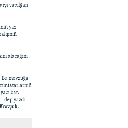
qarşı yapılğan
ınıñ yaz
halqınıñ
ını alacağını
i. Bu mevzuğa
ırımtatarlarnıñ
yacı bar.
–​ dep yazdı
Kravçuk.