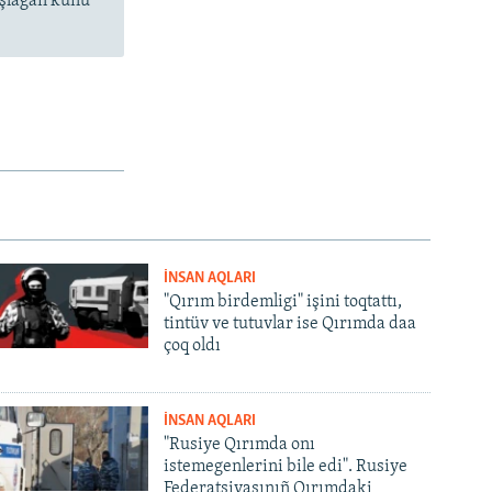
aşlağan künü
İNSAN AQLARI
"Qırım birdemligi" işini toqtattı,
tintüv ve tutuvlar ise Qırımda daa
çoq oldı
İNSAN AQLARI
"Rusiye Qırımda onı
istemegenlerini bile edi". Rusiye
Federatsiyasınıñ Qırımdaki