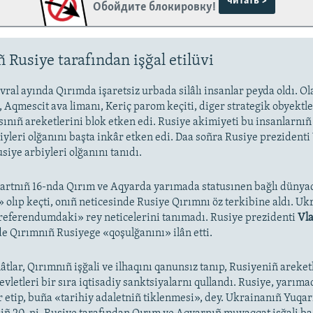
читать >
Обойдите блокировку!
 Rusiye tarafından işğal etilüvi
vral ayında Qırımda işaretsiz urbada silâlı insanlar peyda oldı. O
 Aqmescit ava limanı, Keriç parom keçiti, diger strategik obyektler
ınıñ areketlerini blok etken edi. Rusiye akimiyeti bu insanlarnıñ
iyleri olğanını başta inkâr etken edi. Daa soñra Rusiye prezidenti
siye arbiyleri olğanını tanıdı.
artnıñ 16-nda Qırım ve Aqyarda yarımada statusınen bağlı dünya
olıp keçti, onıñ neticesinde Rusiye Qırımnı öz terkibine aldı. Uk
«referendumdaki» rey neticelerini tanımadı. Rusiye prezidenti
Vla
e Qırımnıñ Rusiyege «qoşulğanını» ilân etti.
âtlar, Qırımnıñ işğali ve ilhaqını qanunsız tanıp, Rusiyeniñ areket
devletleri bir sıra iqtisadiy sanktsiyalarnı qullandı. Rusiye, yarıma
r etip, buña «tarihiy adaletniñ tiklenmesi», dey. Ukrainanıñ Yuqar