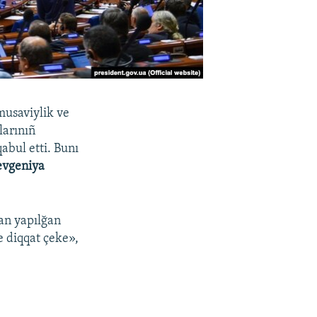
musaviylik ve
larınıñ
abul etti. Bunı
evgeniya
dan yapılğan
e diqqat çeke»,