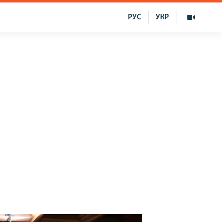
РУС
УКР