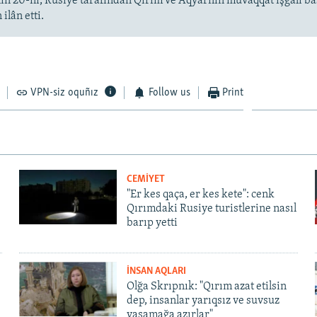
niñ 20-ni, Rusiye tarafından Qırım ve Aqyarnıñ muvaqqat işğali b
ilân etti.
VPN-siz oquñız
Follow us
Print
CEMİYET
"Er kes qaça, er kes kete": cenk
Qırımdaki Rusiye turistlerine nasıl
barıp yetti
İNSAN AQLARI
Olğa Skrıpnık: "Qırım azat etilsin
dep, insanlar yarıqsız ve suvsuz
yaşamağa azırlar"