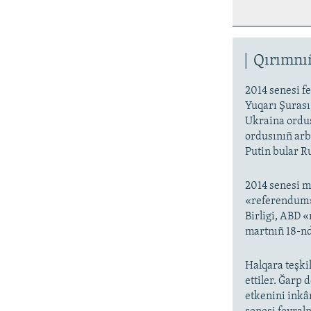
Qırımnıñ
2014 senesi fe
Yuqarı Şurası,
Ukraina ordus
ordusınıñ arb
Putin bular Ru
2014 senesi m
«referendum» 
Birligi, ABD 
martnıñ 18-nd
Halqara teşkil
ettiler. Ğarp 
etkenini inkâ