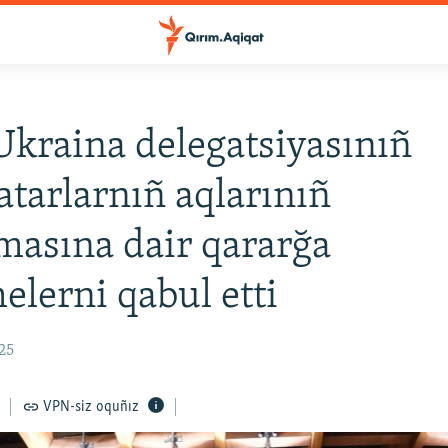
kraina delegatsiyasınıñ
atarlarnıñ aqlarınıñ
asına dair qararğa
elerni qabul etti
:25
VPN-siz oquñız