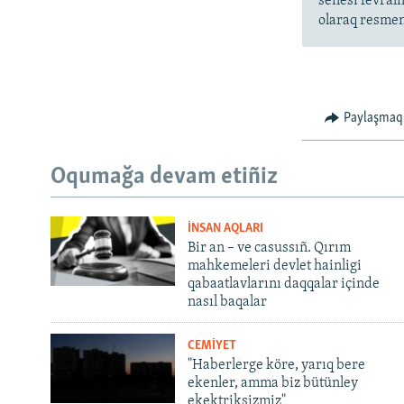
senesi fevral
olaraq resmen 
Paylaşmaq
Oqumağa devam etiñiz
İNSAN AQLARI
Bir an – ve casussıñ. Qırım
mahkemeleri devlet hainligi
qabaatlavlarını daqqalar içinde
nasıl baqalar
CEMİYET
"Haberlerge köre, yarıq bere
ekenler, amma biz bütünley
ekektriksizmiz"