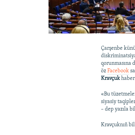
Çarşenbe künü
diskriminatsiy
qorunmasına da
öz
Facebook
sa
Kravçuk
haber 
«Bu tüzetmeler 
siyasiy taqiple
– dep yazıla b
Kravçuknıñ bil