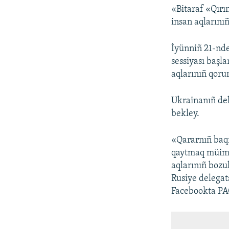
«Bitaraf «Qırım
insan aqlarını
İyünniñ 21-nde
sessiyası başl
aqlarınıñ qoru
Ukrainanıñ del
bekley.
«Qararnıñ baqı
qaytmaq müim b
aqlarınıñ bozu
Rusiye delegat
Facebookta PA