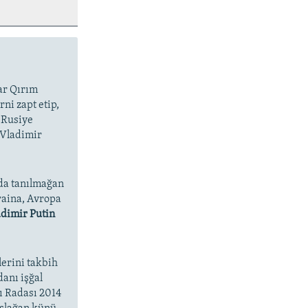
lar Qırım
ni zapt etip,
 Rusiye
 Vladimir
da tanılmağan
raina, Avropa
dimir Putin
lerini takbih
danı işğal
ı Radası 2014