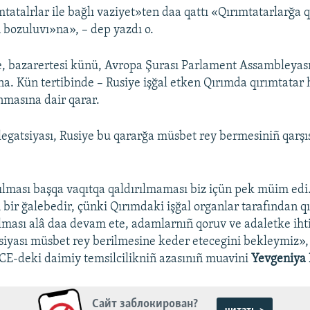
tatalrlar ile bağlı vaziyet»ten daa qattı «Qırımtatarlarğa 
ñ bozuluvı»na», – dep yazdı o.
, bazarertesi künü, Avropa Şurası Parlament Assambleyas
ana. Kün tertibinde – Rusiye işğal etken Qırımda qırımtatar 
nmasına dair qarar.
egatsiyası, Rusiye bu qararğa müsbet rey bermesiniñ qarşıs
lması başqa vaqıtqa qaldırılmaması biz içün pek müim ed
ir ğalebedir, çünki Qırımdaki işğal organlar tarafından q
lması alâ daa devam ete, adamlarnıñ qoruv ve adaletke ihti
siyası müsbet rey berilmesine keder etecegini bekleymiz», 
CE-deki daimiy temsilcilikniñ azasınıñ muavini
Yevgeniya 
Сайт заблокирован?