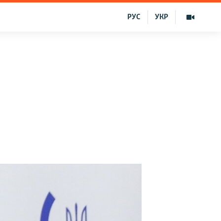
РУС
УКР