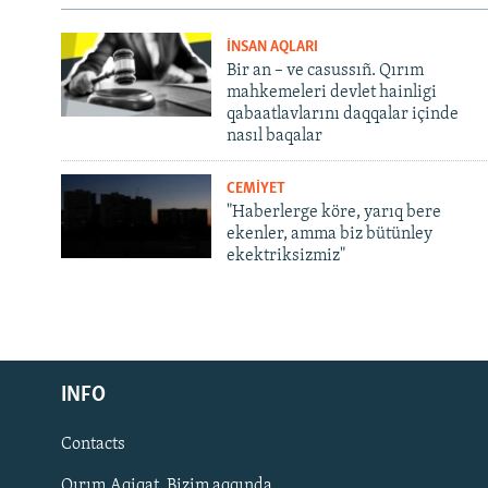
İNSAN AQLARI
Bir an – ve casussıñ. Qırım
mahkemeleri devlet hainligi
qabaatlavlarını daqqalar içinde
nasıl baqalar
CEMİYET
"Haberlerge köre, yarıq bere
ekenler, amma biz bütünley
ekektriksizmiz"
Русский
INFO
Українською
Contacts
QOŞULIÑIZ!
Qırım.Aqiqat. Bizim aqqında