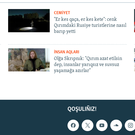
CEMİYET
"Er kes qaça, er kes kete": cenk
Qırımdaki Rusiye turistlerine nasıl
barıp yetti
İNSAN AQLARI
Olğa Skrıpnık: "Qırım azat etilsin
dep, insanlar yarıqsız ve suvsuz
yaşamağa azırlar"
QOŞULIÑIZ!