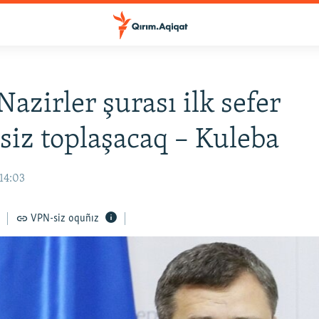
azirler şurası ilk sefer
siz toplaşacaq – Kuleba
14:03
VPN-siz oquñız