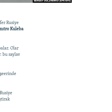
efer Rusiye
ıtro Kuleba
palar. Olar
: bu saylav
 şeerinde
 Rusiye
ştirak