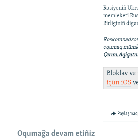
Rusiyeniñ Ukra
memleketi Rus
Birliginiñ dige
Roskomnadzo
oqumaq müm
Qırım.Aqiqatn
Bloklav ve
içün
iOS
v
Paylaşmaq
Oqumağa devam etiñiz