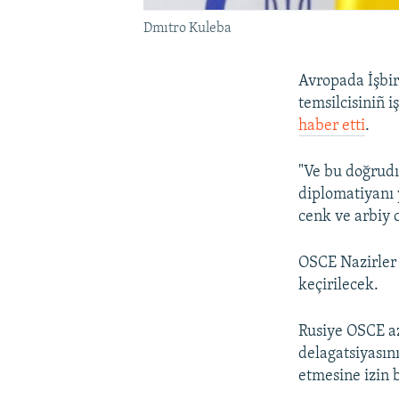
Dmıtro Kuleba
Avropada İşbirl
temsilcisiniñ 
haber etti
.
"Ve bu doğrudır
diplomatiyanı y
cenk ve arbiy c
OSCE Nazirler 
keçirilecek.
Rusiye OSCE a
delagatsiyasını
etmesine izin 