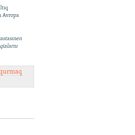
ltıq
n Avropa
vastasınen
qialarnı
qurmaq