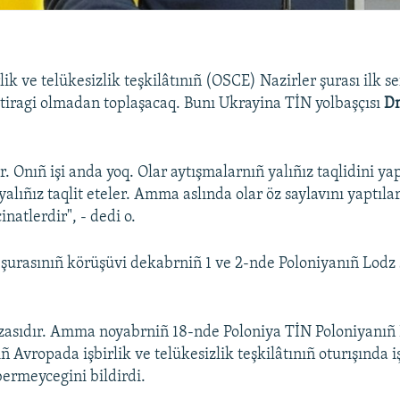
ik ve telükesizlik teşkilâtınıñ (OSCE) Nazirler şurası ilk s
iştiragi olmadan toplaşacaq. Bunı Ukrayina TİN yolbaşçısı
Dm
. Onıñ işi anda yoq. Olar aytışmalarnıñ yalıñız taqlidini ya
alıñız taqlit eteler. Amma aslında olar öz saylavını yaptılar
inatlerdir", - dedi o.
şurasınıñ körüşüvi dekabrniñ 1 ve 2-nde Poloniyanıñ Lodz
zasıdır. Amma noyabrniñ 18-nde Poloniya TİN Poloniyanıñ
ñ Avropada işbirlik ve telükesizlik teşkilâtınıñ oturışında i
bermeycegini bildirdi.