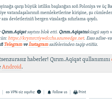
yinağa qarşı büyük istilâsı başlanğan soñ Poloniya ve üç Ba
iye vatandaşalarınıñ memleketlerine kirişine, şu cümlede
r aza devletleriniñ bergen vizalarğa sıñırlama qoydı.
r
Qırım.Aqiqat
saytını blok etti.
Qırım.Aqiqatnı
küzgü saytı 
kün:
https://krymrcriywdcchs.azureedge.net
. Esas adise-va
ıñ
Telegram
ve
İnstagram
saifelerinden taqip etiñiz.
 tsenzurasız haberler! Qırım.Aqiqat qullanımını
e
Android
.
VPN-siz oquñız
Follow us
Print