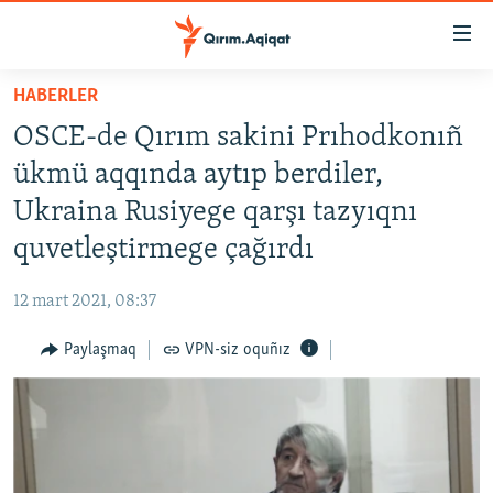
Link
açıqlığı
Esas
HABERLER
mündericege
HABERLER
OSCE-de Qırım sakini Prıhodkonıñ
qaytmaq
SİYASET
Baş
ükmü aqqında aytıp berdiler,
İQTİSADİYAT
navigatsiyağa
Ukraina Rusiyege qarşı tazyıqnı
qaytmaq
CEMİYET
quvetleştirmege çağırdı
Qıdıruvğa
MEDENİYET
qaytmaq
12 mart 2021, 08:37
İNSAN AQLARI
Paylaşmaq
VPN-siz oquñız
VİDEO
SÜRET
BLOGLAR
FİKİR