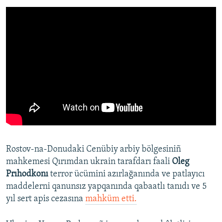
Rostov-na-Donudaki Cenübiy arbiy bölgesiniñ
mahkemesi Qırımdan ukrain tarafdarı faali
Oleg
Prıhodkonı
terror ücümini azırlağanında ve patlayıcı
maddelerni qanunsız yapqanında qabaatlı tanıdı ve 5
yıl sert apis cezasına
mahküm etti.