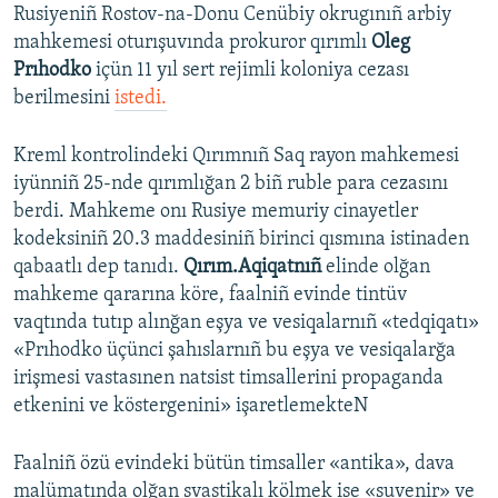
Rusiyeniñ Rostov-na-Donu Cenübiy okrugınıñ arbiy
mahkemesi oturışuvında prokuror qırımlı
Oleg
Prıhodko
içün 11 yıl sert rejimli koloniya cezası
berilmesini
istedi.
Kreml kontrolindeki Qırımnıñ Saq rayon mahkemesi
iyünniñ 25-nde qırımlığan 2 biñ ruble para cezasını
berdi. Mahkeme onı Rusiye memuriy cinayetler
kodeksiniñ 20.3 maddesiniñ birinci qısmına istinaden
qabaatlı dep tanıdı.
Qırım.Aqiqatnıñ
elinde olğan
mahkeme qararına köre, faalniñ evinde tintüv
vaqtında tutıp alınğan eşya ve vesiqalarnıñ «tedqiqatı»
«Prıhodko üçünci şahıslarnıñ bu eşya ve vesiqalarğa
irişmesi vastasınen natsist timsallerini propaganda
etkenini ve köstergenini» işaretlemekteN
Faalniñ özü evindeki bütün timsaller «antika», dava
malümatında olğan svastikalı kölmek ise «suvenir» ve