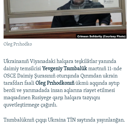
Русский
Українською
QOŞULIÑIZ!
Oleg Prıhodko
Ukrainanıñ Viyanadaki halqara teşkilâtlar yanında
RFE/RS bütün saytları
daimiy temsilcisi
Yevgeniy Tsımbalük
martnıñ 11-nde
OSCE Daimiy Şurasınıñ oturışında Qırımdan ukrain
tarafdarı faali
Oleg Prıhodkonıñ
ükmü aqqında aytıp
berdi ve yarımadada insan aqlarına riayet etilmesi
maqsadınen Rusiyege qarşı halqara tazyıqnı
quvetleştirmege çağırdı. ​
Tsımbalüknıñ çıqışı Ukraina TİN saytında yayınlanğan.