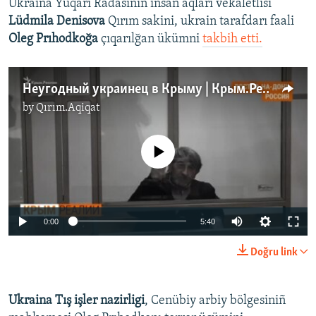
Ukraina Yuqarı Radasınıñ insan aqları vekâletlisi
Lüdmila Denisova
Qırım sakini, ukrain tarafdarı faali
Oleg Prıhodkoğa
çıqarılğan ükümni
takbih etti.
Неугодный украинец в Крыму | Крым.Реалии ТВ (видео)
by
Qırım.Aqiqat
No media source currently available
Auto
0:00
5:40
240p
Doğru link
360p
Auto
240p
360p
480p
480p
Ukraina Tış işler nazirligi
, Cenübiy arbiy bölgesiniñ