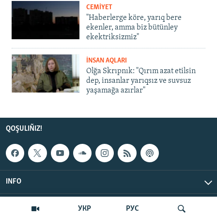
CEMİYET
"Haberlerge köre, yarıq bere
ekenler, amma biz bütünley
ekektriksizmiz"
İNSAN AQLARI
Olğa Skrıpnık: "Qırım azat etilsin
dep, insanlar yarıqsız ve suvsuz
yaşamağa azırlar"
QOŞULIÑIZ!
INFO
© Qırım.Aqiqat, 2026 | All Rights Reserved.
УКР
РУС