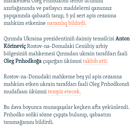
mahkemesi Oleg Prıhodkonı terror ücümini
720p
720p
1080p
azırlağanında ve patlayıcı maddelerni qanunsız
1080p
yapqanında qabaatlı tanıp, 5 yıl sert apis cezasına
mahküm etkenine
narazılıq bildirdi.
Qırımda Ukraina prezidentiniñ daimiy temsilcisi
Anton
Körineviç
Rostov-na-Donudaki Cenübiy arbiy
bölgesiniñ mahkemesi Qırımdan ukrain tarafdarı faali
Oleg Prıhodkoğa
çıqarğan ükümni
takbih etti.
Rostov-na-Donudaki mahkeme beş yıl apis cezasına
mahküm etken ukrain tarafdarı faali Oleg Prıhodkonıñ
mudafaası ükümni
temyiz etecek.
Bu dava boyunca munaqaşalar keçken afta yekünlendi.
Prıhodko soñki sözne çıqışta bulunıp, qabaatını
tanımağanını bildirdi.