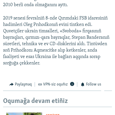
2010 berli onda olmağanını ayttı.
2019 senesi fevralniñ 8-nde Qırımdaki FSB idaresiniñ
hadimleri Oleg Prıhodkonıñ evini tintken edi.
Quvetçiler ukrain timsalleri, «Svoboda» firqasınıñ
bayraqları, qırmızı-qara bayraqlar, Stepan Banderanıñ
süretleri, tehnika ve ev CD-disklerini aldı. Tintüvden
soñ Prihodkonı Aqmescitke alıp ketkenler, anda
faaliyeti ve esas Ukraina ile bağları aqqında sorap
sorğuğa çekkenler.
Paylaşmaq
VPN-siz oquñız
Follow us
Oqumağa devam etiñiz