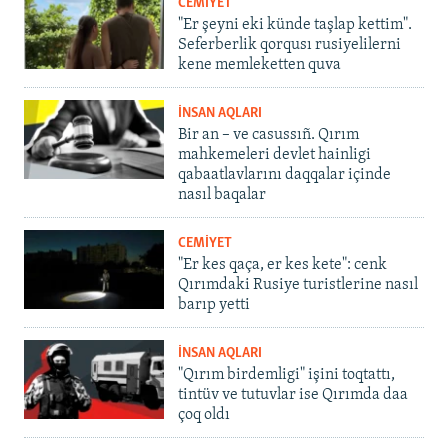
CEMİYET
"Er şeyni eki künde taşlap kettim".
Seferberlik qorqusı rusiyelilerni
kene memleketten quva
İNSAN AQLARI
Bir an – ve casussıñ. Qırım
mahkemeleri devlet hainligi
qabaatlavlarını daqqalar içinde
nasıl baqalar
CEMİYET
"Er kes qaça, er kes kete": cenk
Qırımdaki Rusiye turistlerine nasıl
barıp yetti
İNSAN AQLARI
"Qırım birdemligi" işini toqtattı,
tintüv ve tutuvlar ise Qırımda daa
çoq oldı