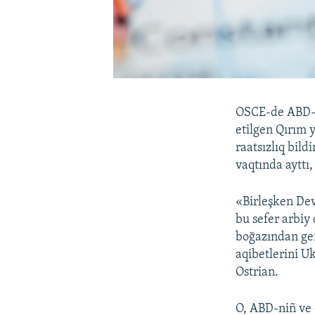
OSCE-de ABD-n
etilgen Qırım 
raatsızlıq bil
vaqtında ayttı
«Birleşken Dev
bu sefer arbiy
boğazından gem
aqibetlerini Uk
Ostrian.
O, ABD-niñ ve 