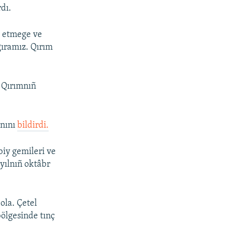
dı.
t etmege ve
ıramız. Qırım
 Qırımnıñ
anını
bildirdi.
biy gemileri ve
yılnıñ oktâbr
ola. Çetel
ölgesinde tınç