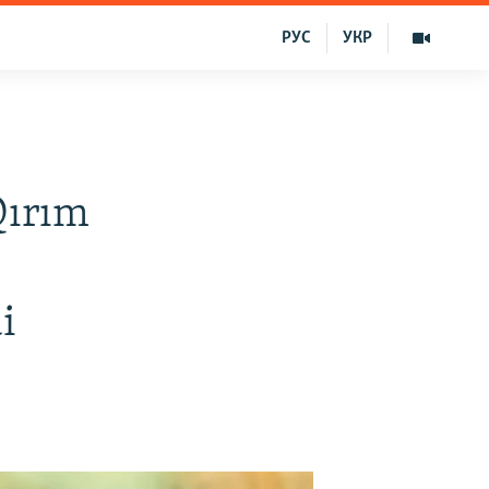
РУС
УКР
e
Qırım
i