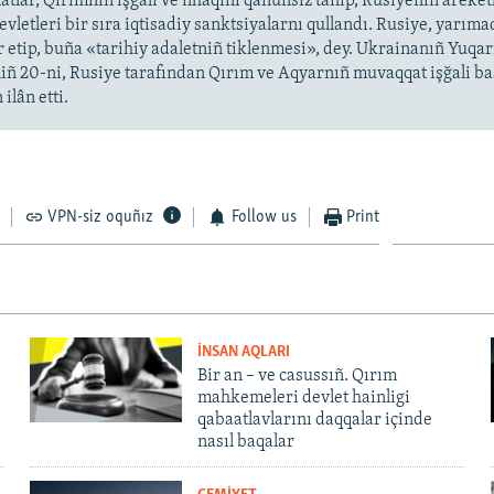
âtlar, Qırımnıñ işğali ve ilhaqını qanunsız tanıp, Rusiyeniñ areket
devletleri bir sıra iqtisadiy sanktsiyalarnı qullandı. Rusiye, yarıma
r etip, buña «tarihiy adaletniñ tiklenmesi», dey. Ukrainanıñ Yuqar
niñ 20-ni, Rusiye tarafından Qırım ve Aqyarnıñ muvaqqat işğali b
ilân etti.
VPN-siz oquñız
Follow us
Print
İNSAN AQLARI
Bir an – ve casussıñ. Qırım
mahkemeleri devlet hainligi
qabaatlavlarını daqqalar içinde
nasıl baqalar