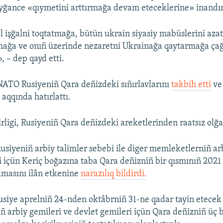
oyğance «qıymetini arttırmağa devam eteceklerine» inandır
l işğalni toqtatmağa, bütün ukrain siyasiy mabüslerini aza
mağa ve onıñ üzerinde nezaretni Ukrainağa qaytarmağa çağ
, – dep qayd etti.
NATO Rusiyeniñ Qara deñizdeki sıñırlavlarını
takbih etti
ve
i aqqında hatırlattı.
irligi, Rusiyeniñ Qara deñizdeki areketlerinden raatsız olğ
usiyeniñ arbiy talimler sebebi ile diger memleketlerniñ ar
i içün Keriç boğazına taba Qara deñizniñ bir qısmınıñ 2021 
lmasını ilân etkenine
narazılıq bildirdi.
Rusiye aprelniñ 24-nden oktâbrniñ 31-ne qadar tayin etecek 
 arbiy gemileri ve devlet gemileri içün Qara deñizniñ üç b