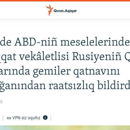
de ABD-niñ meselelerind
at vekâletlisi Rusiyeniñ 
arında gemiler qatnavını
ağanından raatsızlıq bildird
11
VPN-siz oquñız