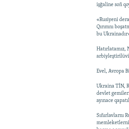
işğaline soñ q
«Rusiyeni dera
Qırımnı boşat
bu Ukrainadır»
Hatırlatamız, 
arbiyleştirilüv
Evel, Avropa B
Ukraina TİN, R
devlet gemiler
ayınace qapatı
Sıñırlavlarnı 
memleketlerniñ