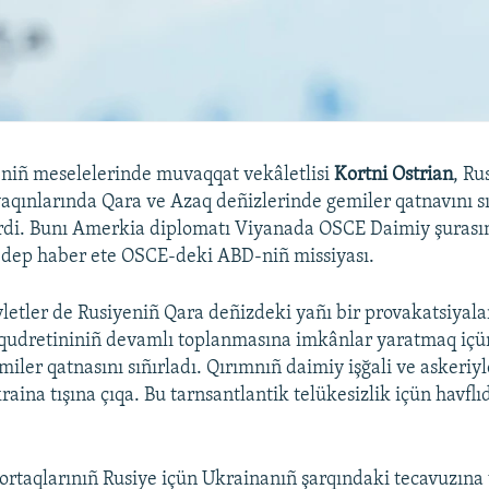
iñ meselelerinde muvaqqat vekâletlisi
Kortni Ostrian
, Ru
yaqınlarında Qara ve Azaq deñizlerinde gemiler qatnavını 
dirdi. Bunı Amerkia diplomatı Viyanada OSCE Daimiy şurasın
, dep haber ete OSCE-deki ABD-niñ missiyası.
letler de Rusiyeniñ Qara deñizdeki yañı bir provakatsiyala
 qudretininiñ devamlı toplanmasına imkânlar yaratmaq içü
iler qatnasını sıñırladı. Qırımnıñ daimiy işğali ve askeriyl
raina tışına çıqa. Bu tarnsantlantik telükesizlik içün havflıd
ortaqlarınıñ Rusiye içün Ukrainanıñ şarqındaki tecavuzına