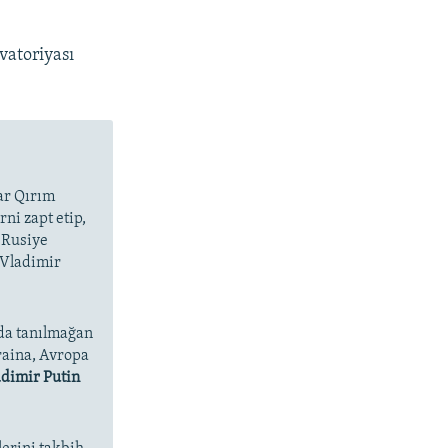
vatoriyası
lar Qırım
ni zapt etip,
 Rusiye
 Vladimir
da tanılmağan
raina, Avropa
dimir Putin