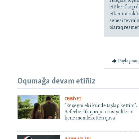
Halqara teşkil
ettiler. Ğarp 
etkenini inkâ
senesi fevral
olaraq resmen 
Paylaşmaq
Oqumağa devam etiñiz
CEMİYET
"Er şeyni eki künde taşlap kettim".
Seferberlik qorqusı rusiyelilerni
kene memleketten quva