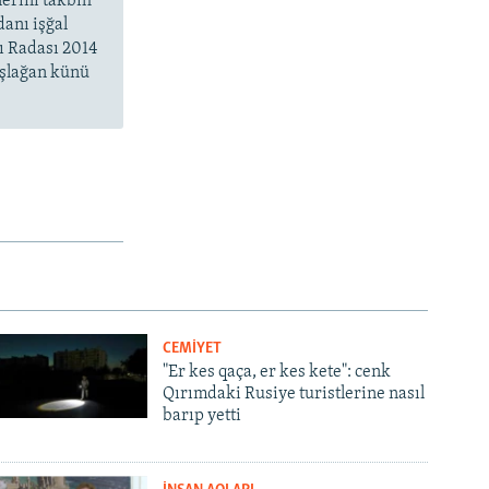
lerini takbih
danı işğal
ı Radası 2014
aşlağan künü
CEMİYET
"Er kes qaça, er kes kete": cenk
Qırımdaki Rusiye turistlerine nasıl
barıp yetti