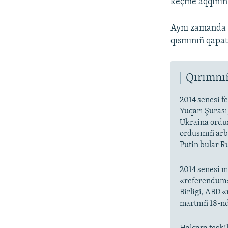
keçme aqqınıñ 
Aynı zamanda R
qısmınıñ qapa
Qırımnıñ
2014 senesi fe
Yuqarı Şurası,
Ukraina ordus
ordusınıñ arb
Putin bular Ru
2014 senesi m
«referendum» 
Birligi, ABD 
martnıñ 18-nd