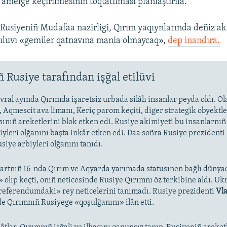
amelge keçirilmesiniñ toqtatılması planlaştırıla.
usiyeniñ Mudafaa nazirligi, Qırım yaqıynlarında deñiz ak
tıluvı «gemiler qatnavına mania olmaycaq»,
dep inandıra.
 Rusiye tarafından işğal etilüvi
vral ayında Qırımda işaretsiz urbada silâlı insanlar peyda oldı. O
 Aqmescit ava limanı, Keriç parom keçiti, diger strategik obyektler
ınıñ areketlerini blok etken edi. Rusiye akimiyeti bu insanlarnıñ
iyleri olğanını başta inkâr etken edi. Daa soñra Rusiye prezidenti
siye arbiyleri olğanını tanıdı.
artnıñ 16-nda Qırım ve Aqyarda yarımada statusınen bağlı dünya
olıp keçti, onıñ neticesinde Rusiye Qırımnı öz terkibine aldı. Uk
«referendumdaki» rey neticelerini tanımadı. Rusiye prezidenti
Vla
e Qırımnıñ Rusiyege «qoşulğanını» ilân etti.