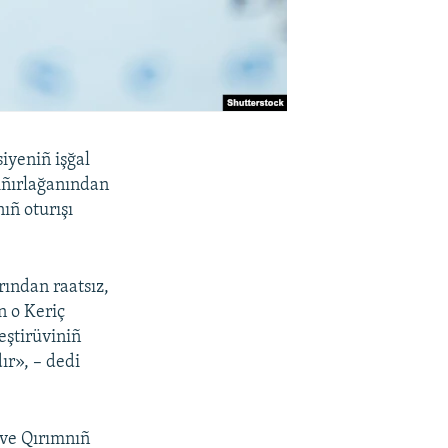
siyeniñ işğal
sıñırlağanından
ıñ oturışı
rından raatsız,
n o Keriç
eştirüviniñ
ır», – dedi
 ve Qırımnıñ