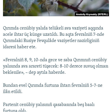
Русский
Українською
Qırımda cenübiy yalıda telükeli ava vaziyeti aqqında
QOŞULIÑIZ!
acele ihtar üç künge uzatıldı. Bu aqta fevralniñ 7-nde
Qırımdaki Rusiye Fevqulâde vaziyetler nazirliginiñ
idaresi haber ete.
RFE/RS bütün saytları
«Fevralniñ 8, 9, 10-nda gece ve saba Qırımnıñ cenübiy
yalısında ava arareti tüşecek: 8-10 derece suvuq olması
beklenile», – dep aytıla haberde.
Bundan evel Qırımda furtuna ihtarı fevralniñ 5-7-ne
ilân etildi.
Partenit cenübiy yalısınıñ qasabasında beş baalı
furtuna oldı.