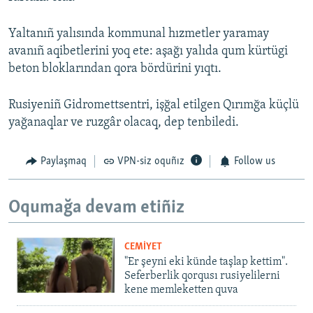
Yaltanıñ yalısında kommunal hızmetler yaramay
avanıñ aqibetlerini yoq ete: aşağı yalıda qum kürtügi
beton bloklarından qora bördürini yıqtı.
Rusiyeniñ Gidromettsentri, işğal etilgen Qırımğa küçlü
yağanaqlar ve ruzgâr olacaq, dep tenbiledi.
Paylaşmaq
VPN-siz oquñız
Follow us
Oqumağa devam etiñiz
CEMİYET
"Er şeyni eki künde taşlap kettim".
Seferberlik qorqusı rusiyelilerni
kene memleketten quva