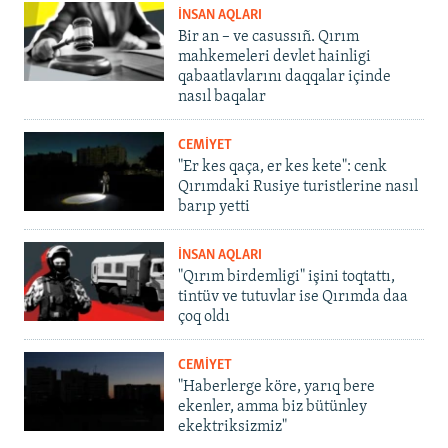
İNSAN AQLARI
Bir an – ve casussıñ. Qırım
mahkemeleri devlet hainligi
qabaatlavlarını daqqalar içinde
nasıl baqalar
CEMİYET
"Er kes qaça, er kes kete": cenk
Qırımdaki Rusiye turistlerine nasıl
barıp yetti
İNSAN AQLARI
"Qırım birdemligi" işini toqtattı,
tintüv ve tutuvlar ise Qırımda daa
çoq oldı
CEMİYET
"Haberlerge köre, yarıq bere
ekenler, amma biz bütünley
ekektriksizmiz"