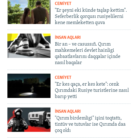
CEMİYET
"Er şeyni eki künde taşlap kettim".
Seferberlik qorqusı rusiyelilerni
kene memleketten quva
İNSAN AQLARI
Bir an – ve casussıñ. Qırım
mahkemeleri devlet hainligi
qabaatlavlarını daqqalar içinde
nasıl baqalar
CEMİYET
"Er kes qaça, er kes kete": cenk
Qırımdaki Rusiye turistlerine nasıl
barıp yetti
İNSAN AQLARI
"Qırım birdemligi" işini toqtattı,
tintüv ve tutuvlar ise Qırımda daa
çoq oldı