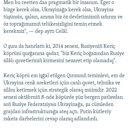
Men bu ceetten daa pragmatik bir insanım. Eger o
bizge kerek olsa, Ukrayinağa kerek olsa, Ukrayina
tüşünsin, qalsın, amma biz öz devletimizniñ sıñırını ve
öz toprağımıznıñ telükesizligini temin etmek
kerekmiz", — dep ayttı Celâl.
O şunı da hatırlattı ki, 2014 senesi, Rusiyeniñ Keriç
köprüni qurğanına qadar, "biz Keriç boğazından Rusiye
silâlı quvetleriniñ kirmesini nezaret etip olamadıq".
Keriç köprü em işğal etilgen Qırımnıñ teminlevi, em de
Ukrayina cenk areketleri içün canlı quvet, tehnika ve
silânı ketirmek içün strategik olaraq müimdir. 2022
senesi oktâbrniñ 8-nde köpürde yüz bergen patlavdan
soñ Rusiye Federatsiyası Ukrayinağa, şu cümleden
grajdan infrastrukturağa ateş açtı. Putin kütleviy
raketa darbelerini cevap olaraq adlandırdı.