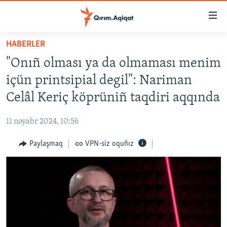
Link
açıqlığı
Esas
HABERLER
mündericege
HABERLER
"Onıñ olması ya da olmaması menim
qaytmaq
SİYASET
Baş
içün printsipial degil": Nariman
İQTİSADİYAT
navigatsiyağa
Celâl Keriç köprüniñ taqdiri aqqında
qaytmaq
CEMİYET
Qıdıruvğa
11 noyabr 2024, 10:56
MEDENİYET
qaytmaq
Paylaşmaq
VPN-siz oquñız
İNSAN AQLARI
VİDEO
SÜRET
BLOGLAR
FİKİR