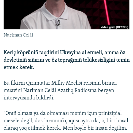
Русский
Українською
Nariman Celâl
QOŞULIÑIZ!
Keriç köprüniñ taqdirini Ukrayina al etmeli, amma öz
devletiniñ sıñırını ve öz toprağınıñ telükesizligini temin
RFE/RS bütün saytları
etmek kerek.
Bu fikirni Qırımtatar Milliy Meclisi reisiniñ birinci
muavini Nariman Celâl Azatlıq Radiosına bergen
intervyüsında bildirdi.
"Onıñ olması ya da olmaması menim içün printsipial
mesele degil, dostlarımnıñ çoqusı aytsa da, o, bir timsal
olaraq yoq etilmek kerek. Men böyle bir insan degilim.