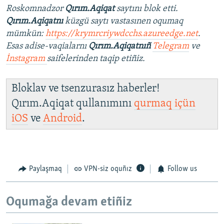
Roskomnadzor
Qırım.Aqiqat
saytını blok etti.
Qırım.Aqiqatnı
küzgü saytı vastasınen oqumaq
mümkün:
https://krymrcriywdcchs.azureedge.net
.
Esas adise-vaqialarnı
Qırım.Aqiqatnıñ
Telegram
ve
İnstagram
saifelerinden taqip etiñiz.
Bloklav ve tsenzurasız haberler!
Qırım.Aqiqat qullanımını
qurmaq içün
iOS
ve
Android
.
Paylaşmaq
VPN-siz oquñız
Follow us
Oqumağa devam etiñiz