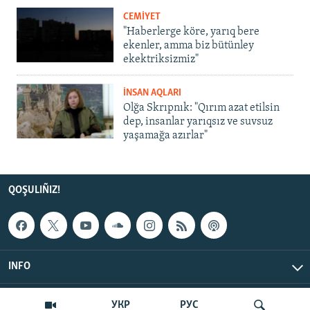
CEMİYET
"Haberlerge köre, yarıq bere
ekenler, amma biz bütünley
ekektriksizmiz"
İNSAN AQLARI
Olğa Skrıpnık: "Qırım azat etilsin
dep, insanlar yarıqsız ve suvsuz
yaşamağa azırlar"
QOŞULIÑIZ!
INFO
© Qırım.Aqiqat, 2026 | All Rights Reserved.
УКР
РУС