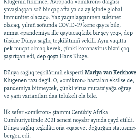
Klugeniñ fikirince, Avropada «omikron» dalğası
yavaşlaşqan soñ bir qaç afta ya da ay içinde global
immunitet olacaq». Yaz yaqınlaşqanınen sukünet
olacaq, yılnıñ soñunda COVID-19 kene qayta bile,
amma «pandemiya ille qaytacaq kibi bir şey yoq», dep
tüşüne Dünya sağlıq teşkilâtınıñ vekili. Aynı vaqıtta
pek muqat olmaq kerek, çünki koronavirus bizni çoq
şaşırtqan edi, dep qoştı Hans Kluge.
Dünya sağlıq teşkilâtınıñ eksperti
Mariya van Kerkhove
Klugenen razı degil. O, «omikron» hastaları eksilse de,
pandemiya bitmeycek, çünki virus mutatsiyağa oğray
ve yañı variantları daa telükeli ola bile.
İlk sefer «omikron» ştammı Cenübiy Afrika
Cumhuriyetinde 2021 senesi noyabr ayında qayd etildi.
Dünya sağlıq teşkilâtı oña «qasevet doğurğan statusını»
bergen edi.