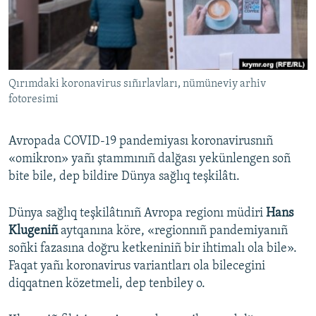
Русский
Українською
Qırımdaki koronavirus sıñırlavları, nümüneviy arhiv
QOŞULIÑIZ!
fotoresimi
Avropada COVID-19 pandemiyası koronavirusnıñ
RFE/RS bütün saytları
«omikron» yañı ştammınıñ dalğası yekünlengen soñ
bite bile, dep bildire Dünya sağlıq teşkilâtı.
Dünya sağlıq teşkilâtınıñ Avropa regionı müdiri
Hans
Klugeniñ
aytqanına köre, «regionnıñ pandemiyanıñ
soñki fazasına doğru ketkeniniñ bir ihtimalı ola bile».
Faqat yañı koronavirus variantları ola bilecegini
diqqatnen közetmeli, dep tenbiley o.