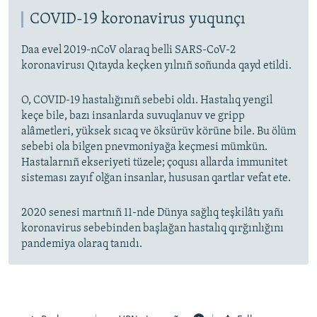
COVID-19 koronavirus yuqunçı
Daa evel 2019-nCoV olaraq belli SARS-CoV-2
koronavirusı Qıtayda keçken yılnıñ soñunda qayd etildi.
O, COVID-19 hastalığınıñ sebebi oldı. Hastalıq yengil
keçe bile, bazı insanlarda suvuqlanuv ve gripp
alâmetleri, yüksek sıcaq ve öksürüv körüne bile. Bu ölüm
sebebi ola bilgen pnevmoniyağa keçmesi mümkün.
Hastalarnıñ ekseriyeti tüzele; çoqusı allarda immunitet
sisteması zayıf olğan insanlar, hususan qartlar vefat ete.
2020 senesi martnıñ 11-nde Dünya sağlıq teşkilâtı yañı
koronavirus sebebinden başlağan hastalıq qırğınlığını
pandemiya olaraq tanıdı.