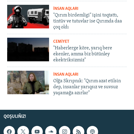
İNSAN AQLARI
"Qırım birdemligi" işini toqtattı,
tintüv ve tutuvlar ise Qırımda daa
çoq oldı
CEMİYET
"Haberlerge köre, yarıq bere
ekenler, amma biz bütünley
ekektriksizmiz"
İNSAN AQLARI
Olğa Skrıpnık: "Qırım azat etilsin
dep, insanlar yarıqsız ve suvsuz
yaşamağa azırlar"
QOŞULIÑIZ!