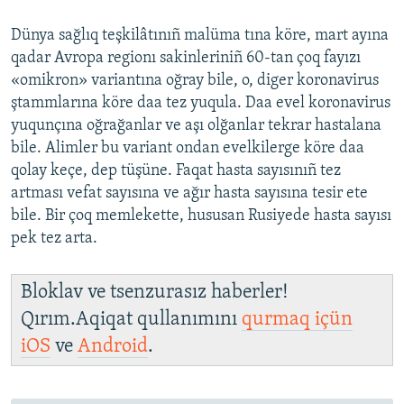
Dünya sağlıq teşkilâtınıñ malüma tına köre, mart ayına
qadar Avropa regionı sakinleriniñ 60-tan çoq fayızı
«omikron» variantına oğray bile, o, diger koronavirus
ştammlarına köre daa tez yuqula. Daa evel koronavirus
yuqunçına oğrağanlar ve aşı olğanlar tekrar hastalana
bile. Alimler bu variant ondan evelkilerge köre daa
qolay keçe, dep tüşüne. Faqat hasta sayısınıñ tez
artması vefat sayısına ve ağır hasta sayısına tesir ete
bile. Bir çoq memlekette, hususan Rusiyede hasta sayısı
pek tez arta.
Bloklav ve tsenzurasız haberler!
Qırım.Aqiqat qullanımını
qurmaq içün
iOS
ve
Android
.