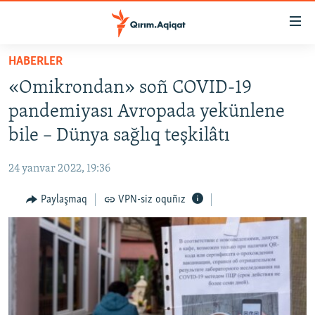
Link
açıqlığı
Esas
HABERLER
mündericege
HABERLER
«Omikrondan» soñ COVID-19
qaytmaq
SİYASET
Baş
pandemiyası Avropada yekünlene
İQTİSADİYAT
navigatsiyağa
bile – Dünya sağlıq teşkilâtı
qaytmaq
CEMİYET
Qıdıruvğa
24 yanvar 2022, 19:36
MEDENİYET
qaytmaq
Paylaşmaq
VPN-siz oquñız
İNSAN AQLARI
VİDEO
SÜRET
BLOGLAR
FİKİR