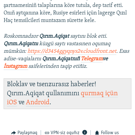
şartnamesiniñ talaplarına köre tutula, dep tarif etti.
Onıñ aytqanına köre, Rusiye esirleri içün lagerge Qızıl
Haç temsilcileri muntazam sürette kele.
Roskomnadzor
Qırım.Aqiqat
saytını blok etti.
Qırım.Aqiqatnı
küzgü saytı vastasınen oqumaq
mümkün:
https://d3454ggyqnys2v.cloudfront.net
. Esas
adise-vaqialarnı
Qırım.Aqiqatnıñ
Telegram
ve
İnstagram
saifelerinden taqip etiñiz.
Bloklav ve tsenzurasız haberler!
Qırım.Aqiqat qullanımını
qurmaq içün
iOS
ve
Android
.
Paylaşmaq
VPN-siz oquñız
Follow us