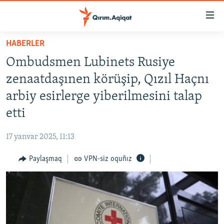
Link
açıqlığı
Esas
HABERLER
mündericege
HABERLER
Ombudsmen Lubinets Rusiye
qaytmaq
SİYASET
Baş
zenaatdaşınen körüşip, Qızıl Haçnı
İQTİSADİYAT
navigatsiyağa
arbiy esirlerge yiberilmesini talap
qaytmaq
CEMİYET
etti
Qıdıruvğa
MEDENİYET
qaytmaq
17 yanvar 2025, 11:13
İNSAN AQLARI
Paylaşmaq
VPN-siz oquñız
VİDEO
SÜRET
BLOGLAR
FİKİR