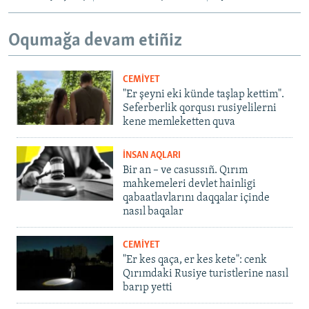
Oqumağa devam etiñiz
CEMİYET
"Er şeyni eki künde taşlap kettim".
Seferberlik qorqusı rusiyelilerni
kene memleketten quva
İNSAN AQLARI
Bir an – ve casussıñ. Qırım
mahkemeleri devlet hainligi
qabaatlavlarını daqqalar içinde
nasıl baqalar
CEMİYET
"Er kes qaça, er kes kete": cenk
Qırımdaki Rusiye turistlerine nasıl
barıp yetti