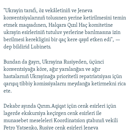
"Ukrayin tarafı, öz vekâletiniñ ve Jeneva
konventsiyalarınıñ tolusınen yerine ketirilmesini temin
etmek maqsadınen, Halqara Qızıl Haç komitetine
ukrayin esirleriniñ tutuluv yerlerine barılmasına izin
berilmesi kerekligini bir qaç kere qayd etken edi", —
dep bildirid Lubinets.
Bundan da ğayrı, Ukrayina Rusiyeden, üçünci
konventsiyağa köre, ağır yaralanğan ve ağır
hastalarnıñ Ukrayinağa prioritetli repatriatsiyası içün
qarışıq tibbiy komissiyalarnı meydanğa ketirmekni rica
ete.
Dekabr ayında Qırım.Aqiqat içün cenk esirleri içün
lagerde ekskursiya keçirgen cenk esirleri ile
munasebet meseleleri Koordinatsion ştabınıñ vekili
Petro Yatsenko, Rusiye cenk esirleri Jeneva