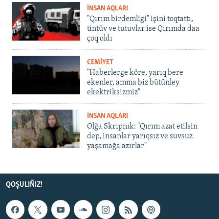
İNSAN AQLARI
"Qırım birdemligi" işini toqtattı,
tintüv ve tutuvlar ise Qırımda daa
çoq oldı
CEMİYET
"Haberlerge köre, yarıq bere
ekenler, amma biz bütünley
ekektriksizmiz"
İNSAN AQLARI
Olğa Skrıpnık: "Qırım azat etilsin
dep, insanlar yarıqsız ve suvsuz
yaşamağa azırlar"
QOŞULIÑIZ!