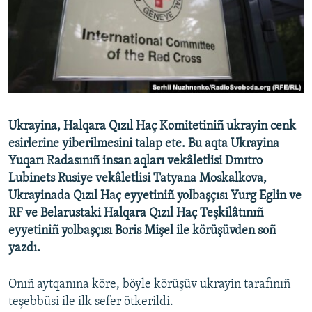
Русский
Українською
QOŞULIÑIZ!
Ukrayina, Halqara Qızıl Haç Komitetiniñ ukrayin cenk
esirlerine yiberilmesini talap ete. Bu aqta Ukrayina
RFE/RS bütün saytları
Yuqarı Radasınıñ insan aqları vekâletlisi Dmıtro
Lubinets Rusiye vekâletlisi Tatyana Moskalkova,
Ukrayinada Qızıl Haç eyyetiniñ yolbaşçısı Yurg Eglin ve
RF ve Belarustaki Halqara Qızıl Haç Teşkilâtınıñ
eyyetiniñ yolbaşçısı Boris Mişel ile körüşüvden soñ
yazdı.
Onıñ aytqanına köre, böyle körüşüv ukrayin tarafınıñ
teşebbüsi ile ilk sefer ötkerildi.