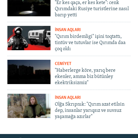
"Er kes qaça, er kes kete": cenk
Qırımdaki Rusiye turistlerine nasıl
barıp yetti
İNSAN AQLARI
"Qırım birdemligi" işini toqtattı,
tintüv ve tutuvlar ise Qırımda daa
çoq oldı
CEMİYET
"Haberlerge köre, yarıq bere
ekenler, amma biz bütünley
ekektriksizmiz"
İNSAN AQLARI
Olğa Skrıpnık: "Qırım azat etilsin
dep, insanlar yarıqsız ve suvsuz
yaşamağa azırlar"