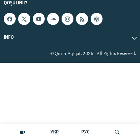
QOŞULIÑIZ!
INFO
© Qırım.Aqiqat, 2026 | All Rights Reserved.
УКР
РУС