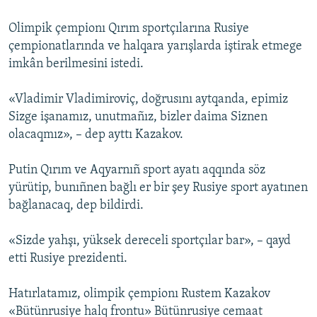
Olimpik çempionı Qırım sportçılarına Rusiye
çempionatlarında ve halqara yarışlarda iştirak etmege
imkân berilmesini istedi.
«Vladimir Vladimiroviç, doğrusını aytqanda, epimiz
Sizge işanamız, unutmañız, bizler daima Siznen
olacaqmız», – dep ayttı Kazakov.
Putin Qırım ve Aqyarnıñ sport ayatı aqqında söz
yürütip, bunıñnen bağlı er bir şey Rusiye sport ayatınen
bağlanacaq, dep bildirdi.
«Sizde yahşı, yüksek dereceli sportçılar bar», – qayd
etti Rusiye prezidenti.
Hatırlatamız, olimpik çempionı Rustem Kazakov
«Bütünrusiye halq frontu» Bütünrusiye cemaat