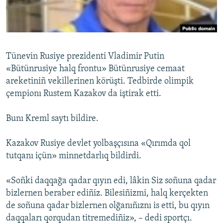
Русский
Українською
Tünevin Rusiye prezidenti Vladimir Putin
QOŞULIÑIZ!
«Bütünrusiye halq frontu» Bütünrusiye cemaat
areketiniñ vekillerinen körüşti. Tedbirde olimpik
çempionı Rustem Kazakov da iştirak etti.
RFE/RS bütün saytları
Bunı Kreml saytı bildire.
Kazakov Rusiye devlet yolbaşçısına «Qırımda qol
tutqanı içün» minnetdarlıq bildirdi.
«Soñki daqqağa qadar qıyın edi, lâkin Siz soñuna qadar
bizlernen beraber ediñiz. Bilesiñizmi, halq kerçekten
de soñuna qadar bizlernen olğanıñıznı is etti, bu qıyın
daqqaları qorqudan titremediñiz», – dedi sportçı.