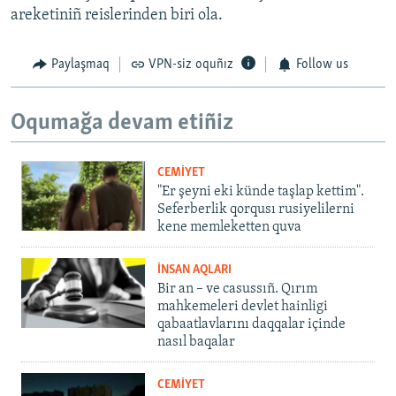
areketiniñ reislerinden biri ola.
Paylaşmaq
VPN-siz oquñız
Follow us
Oqumağa devam etiñiz
CEMİYET
"Er şeyni eki künde taşlap kettim".
Seferberlik qorqusı rusiyelilerni
kene memleketten quva
İNSAN AQLARI
Bir an – ve casussıñ. Qırım
mahkemeleri devlet hainligi
qabaatlavlarını daqqalar içinde
nasıl baqalar
CEMİYET