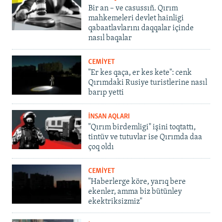
Bir an – ve casussıñ. Qırım
mahkemeleri devlet hainligi
qabaatlavlarını daqqalar içinde
nasıl baqalar
CEMİYET
"Er kes qaça, er kes kete": cenk
Qırımdaki Rusiye turistlerine nasıl
barıp yetti
İNSAN AQLARI
"Qırım birdemligi" işini toqtattı,
tintüv ve tutuvlar ise Qırımda daa
çoq oldı
CEMİYET
"Haberlerge köre, yarıq bere
ekenler, amma biz bütünley
ekektriksizmiz"