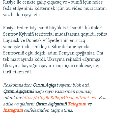
Rusiye ile cenkte ğalip çıqacaq ve «bunıñ içün neler
feda etilgenini» köstermek içün bu video muracaatını
yazdı, dep qayd etti.
Rusiye Federatsiyasınıñ büyük istilâsınıñ ilk künleri
Sentsov Kyivniñ territorial mudafaasına qoşuldı, soñra
Lugansk ve Donetsk vilâyetleriniñ eñ sıcaq
yönelişlerinde cenkleşti. Bıltır dekabr ayında
Sentsovnıñ oğlu doğdı, adını Demyan qoyğanlar. Onı
tek mart ayında kördi. Ukrayına rejissöri «Qırımğa
Ukrayına bayrağını qaytarmaq» içün cenkleşe, dep
tarif etken edi.
Roskomnadzor
Qırım.Aqiqat
saytını blok etti.
Qırım.Aqiqatnı
küzgü saytı vastasınen oqumaq
mümkün:
https://d1ug5n8f9xpr1h.cloudfront.net
. Esas
adise-vaqialarnı
Qırım.Aqiqatnıñ
Telegram
ve
İnstagram
saifelerinden taqip etiñiz.