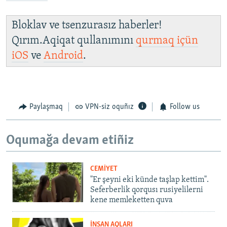
Bloklav ve tsenzurasız haberler!
Qırım.Aqiqat qullanımını
qurmaq içün
iOS
ve
Android
.
Paylaşmaq
VPN-siz oquñız
Follow us
Oqumağa devam etiñiz
CEMİYET
"Er şeyni eki künde taşlap kettim".
Seferberlik qorqusı rusiyelilerni
kene memleketten quva
İNSAN AQLARI