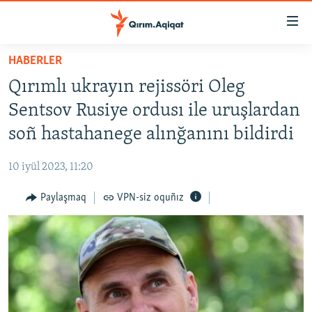
Link
açıqlığı
Esas
HABERLER
mündericege
HABERLER
Qırımlı ukrayın rejissöri Oleg
qaytmaq
SİYASET
Baş
Sentsov Rusiye ordusı ile uruşlardan
İQTİSADİYAT
navigatsiyağa
soñ hastahanege alınğanını bildirdi
qaytmaq
CEMİYET
Qıdıruvğa
10 iyül 2023, 11:20
MEDENİYET
qaytmaq
Paylaşmaq
VPN-siz oquñız
İNSAN AQLARI
VİDEO
SÜRET
BLOGLAR
FİKİR