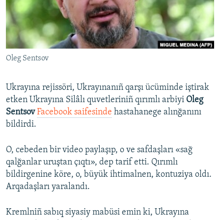
Русский
Українською
Oleg Sentsov
QOŞULIÑIZ!
Ukrayına rejissöri, Ukrayınanıñ qarşı ücüminde iştirak
etken Ukrayına Silâlı quvetleriniñ qırımlı arbiyi
Oleg
RFE/RS bütün saytları
Sentsov
Facebook saifesinde
hastahanege alınğanını
bildirdi.
O, cebeden bir video paylaşıp, o ve safdaşları «sağ
qalğanlar uruştan çıqtı», dep tarif etti. Qırımlı
bildirgenine köre, o, büyük ihtimalnen, kontuziya oldı.
Arqadaşları yaralandı.
Kremlniñ sabıq siyasiy mabüsi emin ki, Ukrayına