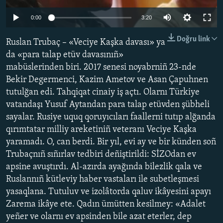
Русский
0:00
3:20
Українською
Doğru link
Ruslan Trubaç – «Veciye Kaşka davası» ya
da «para talap etüv davasınıñ»
QOŞULIÑIZ!
mabüslerinden biri. 2017 senesi noyabrniñ 23-nde
Bekir Degermenci, Kazim Ametov ve Asan Çapuhnen
tutulğan edi. Tahqiqat cinaiy iş açtı. Olarnı Türkiye
vatandaşı Yusuf Aytandan para talap etüvden şübheli
RFE/RS bütün saytları
sayalar. Rusiye uquq qoruyıcıları faallerni tutıp alğanda
qırımtatar milliy areketiniñ veteranı Veciye Kaşka
yaramadı. O, can berdi. Bir yıl, evi ay ve bir künden soñ
Trubaçnıñ sıñırlav tedbiri deñiştirildi: SİZOdan ev
apsine avuştırdı. Al-azırda ayağında bilezlik qala ve
Ruslannıñ kütleviy haber vastaları ile subetleşmesi
yasaqlana. Tutuluv ve izolâtorda qaluv ikâyesini apayı
Zarema ikâye ete. Qadın ümütten kesilmey: «Adalet
yeñer ve olarnı ev apsinden bile azat eterler, dep