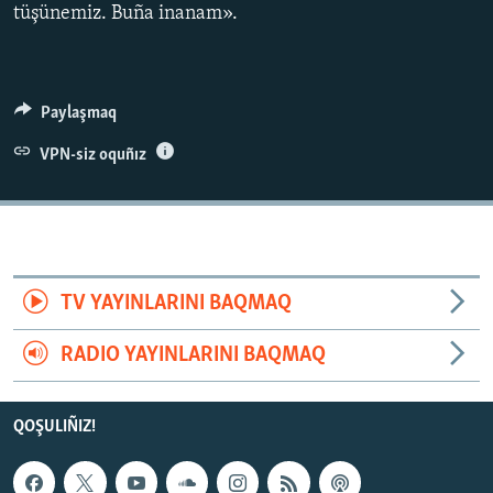
tüşünemiz. Buña inanam».
Paylaşmaq
VPN-siz oquñız
TV YAYINLARINI BAQMAQ
RADIO YAYINLARINI BAQMAQ
QOŞULIÑIZ!