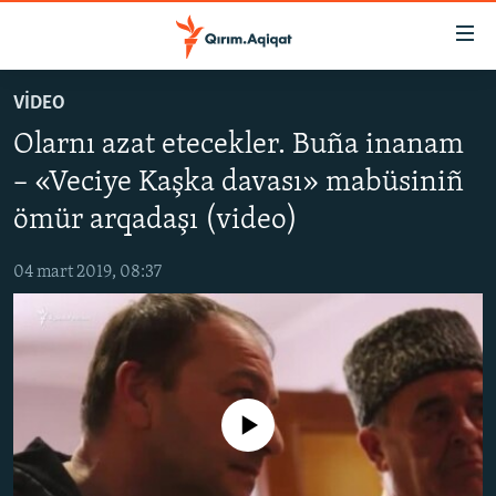
Link
açıqlığı
Esas
VİDEO
mündericege
HABERLER
Olarnı azat etecekler. Buña inanam
qaytmaq
SİYASET
Baş
– «Veciye Kaşka davası» mabüsiniñ
İQTİSADİYAT
navigatsiyağa
ömür arqadaşı (video)
qaytmaq
CEMİYET
Qıdıruvğa
04 mart 2019, 08:37
MEDENİYET
qaytmaq
İNSAN AQLARI
VİDEO
SÜRET
No media source currently available
BLOGLAR
FİKİR