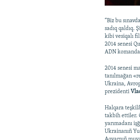
“Biz bu sınavd
sadıq qaldıq. 
kibi vesiqalı 
2014 senesi Qı
ADN komandan
2014 senesi m
tanılmağan «re
Ukraina, Avrop
prezidenti
Vla
Halqara teşkilâ
takbih ettiler.
yarımadanı işğ
Ukrainanıñ Yuq
Aqyarnıñ muvaq