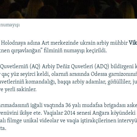
ñ numayışı
 Holodnaya adına Art merkezinde ukrain arbiy mühbir
Vik
knen qırşavlanğan” filminiñ numayışı keçirildi.
Quvetlerniñ (AQ) Arbiy Deñiz Quvetleri (ADQ) bildirgeni k
 qaç yüz seyirci keldi, olarnıñ arasında Odessa garnizonınıñ
vetleriniñ komandalığı, başqa arbiy adamlar, göñülliler, j
ve yerli sakinler.
arımadasınıñ işğali vaqtında 36 yalı mudafaa brigadası aske
tirenüvini ikâye ete. Vaqialar 2014 senesi Anğara köyündeki
alı filmge unikal videolar ve vaqia iştirakçilerinen intervyü 
ta.