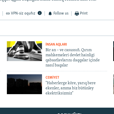
VPN-siz oquñız
Follow us
Print
İNSAN AQLARI
Bir an – ve casussıñ. Qırım
mahkemeleri devlet hainligi
qabaatlavlarını daqqalar içinde
nasıl baqalar
CEMİYET
"Haberlerge köre, yarıq bere
ekenler, amma biz bütünley
ekektriksizmiz"