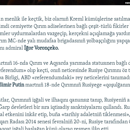
an menlik ile keçtik, biz olarnıñ Kreml kümüşlerine satılm
Şimdi cemiyette Qırım adiselerinen bağlı çeşit-türlü fikirle
filmler uydurmalardan vazgeçip, kerçekni açıqlamağa yardım
rım MC-nde yalı mudafaa brigadasınıñ yolbaşçılığını yapq
ı admiral
İğor Voronçeko.
artnıñ 16-nda Qırım ve Aqyarda yarımada statusınen bağlı
ferendum» olıp keçti, onıñ neticesinde Rusiye Qırımnı öz t
a Birligi, ABD «referendumdaki» rey neticelerini tanımadı
dimir Putin
martnıñ 18-nde Qırımnıñ Rusiyege «qoşulğanını»
tlar, Qırımnıñ işğali ve ilhaqını qanunsız tanıp, Rusiyeniñ a
 Ğarp devletleri bir sıra iqtisadiy sanktsiyalarnı qullandı. Ru
al etkenini inkâr etip, buña «tarihiy adaletniñ tiklenmesi»,
arı Radası 2014 senesi fevralniñ 20-ni, Rusiye tarafından 
qat işğali başlağan künü olaraq resmen ilân etti.