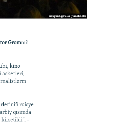
tor Grom
nıñ
ibi, kino
 askerleri,
urnalistlerm
rleriniñ ruisye
 arbiy qısımda
kirsetildi”, -