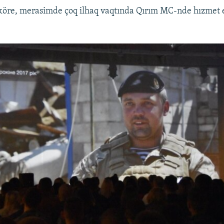
 köre, merasimde çoq ilhaq vaqtında Qırım MC-nde hızmet 