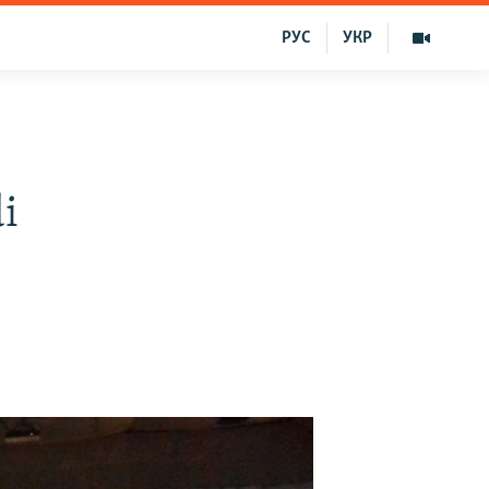
РУС
УКР
di