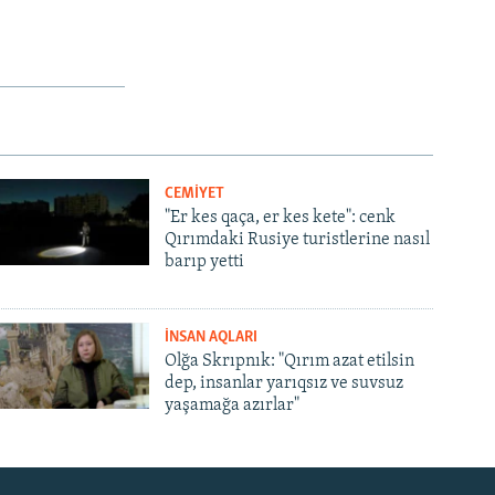
CEMİYET
"Er kes qaça, er kes kete": cenk
Qırımdaki Rusiye turistlerine nasıl
barıp yetti
İNSAN AQLARI
Olğa Skrıpnık: "Qırım azat etilsin
dep, insanlar yarıqsız ve suvsuz
yaşamağa azırlar"