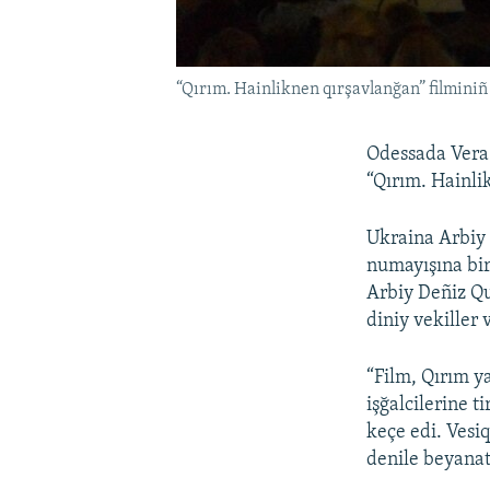
“Qırım. Hainliknen qırşavlanğan” filmini
Odessada Vera
“Qırım. Hainli
Ukraina Arbiy 
numayışına bir
Arbiy Deñiz Qu
diniy vekiller 
“Film, Qırım y
işğalcilerine 
keçe edi. Vesiq
denile beyanat