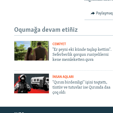
Paylaşmaq
Oqumağa devam etiñiz
CEMİYET
"Er şeyni eki künde taşlap kettim".
Seferberlik qorqusı rusiyelilerni
kene memleketten quva
İNSAN AQLARI
"Qırım birdemligi" işini toqtattı,
tintüv ve tutuvlar ise Qırımda daa
çoq oldı
Русский