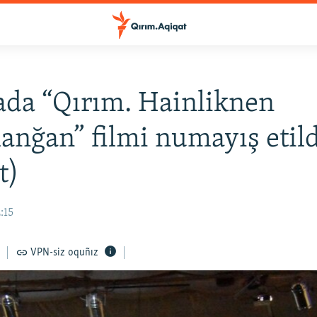
da “Qırım. Hainliknen
lanğan” filmi numayış etil
t)
:15
VPN-siz oquñız