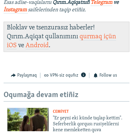
Esas adise-vaqialarnı
Qırım.Aqiqatnıñ
Telegram
ve
İnstagram
saifelerinden taqip etiñiz.
Bloklav ve tsenzurasız haberler!
Qırım.Aqiqat qullanımını
qurmaq içün
iOS
ve
Android
.
Paylaşmaq
VPN-siz oquñız
Follow us
Oqumağa devam etiñiz
CEMİYET
"Er şeyni eki künde taşlap kettim".
Seferberlik qorqusı rusiyelilerni
kene memleketten quva