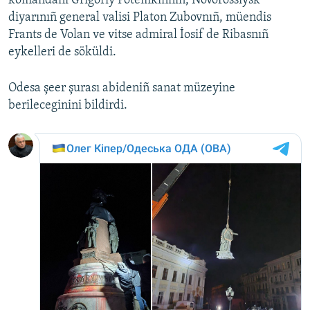
komandanı Grigoriy Potemkinniñ, Novorossiysk
diyarınıñ general valisi Platon Zubovnıñ, müendis
Frants de Volan ve vitse admiral İosif de Ribasnıñ
eykelleri de söküldi.
Odesa şeer şurası abideniñ sanat müzeyine
berileceginini bildirdi.