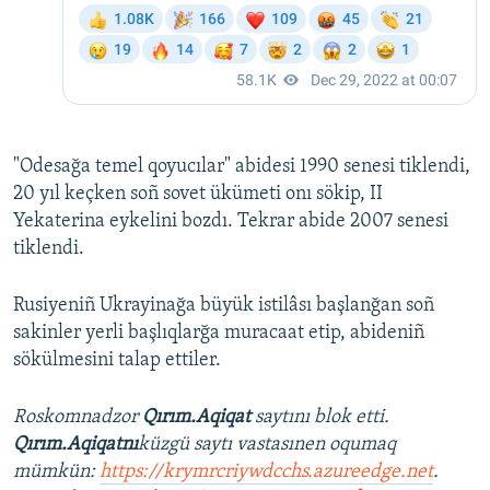
"Odesağa temel qoyucılar" abidesi 1990 senesi tiklendi,
20 yıl keçken soñ sovet ükümeti onı sökip, II
Yekaterina eykelini bozdı. Tekrar abide 2007 senesi
tiklendi.
Rusiyeniñ Ukrayinağa büyük istilâsı başlanğan soñ
sakinler yerli başlıqlarğa muracaat etip, abideniñ
sökülmesini talap ettiler.
Roskomnadzor
Qırım.Aqiqat
saytını blok etti.
Qırım.Aqiqatnı
küzgü saytı vastasınen oqumaq
mümkün:
https://krymrcriywdcchs.azureedge.net
.