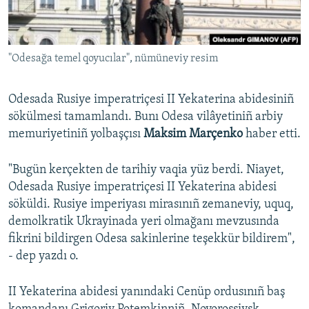
Русский
Українською
"Odesağa temel qoyucılar", nümüneviy resim
QOŞULIÑIZ!
Odesada Rusiye imperatriçesi II Yekaterina abidesiniñ
sökülmesi tamamlandı. Bunı Odesa vilâyetiniñ arbiy
memuriyetiniñ yolbaşçısı
Maksim Marçenko
haber etti.
RFE/RS bütün saytları
"Bugün kerçekten de tarihiy vaqia yüz berdi. Niayet,
Odesada Rusiye imperatriçesi II Yekaterina abidesi
söküldi. Rusiye imperiyası mirasınıñ zemaneviy, uquq,
demolkratik Ukrayinada yeri olmağanı mevzusında
fikrini bildirgen Odesa sakinlerine teşekkür bildirem",
- dep yazdı o.
II Yekaterina abidesi yanındaki Cenüp ordusınıñ baş