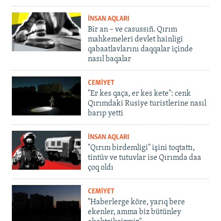
İNSAN AQLARI
Bir an – ve casussıñ. Qırım
mahkemeleri devlet hainligi
qabaatlavlarını daqqalar içinde
nasıl baqalar
CEMİYET
"Er kes qaça, er kes kete": cenk
Qırımdaki Rusiye turistlerine nasıl
barıp yetti
İNSAN AQLARI
"Qırım birdemligi" işini toqtattı,
tintüv ve tutuvlar ise Qırımda daa
çoq oldı
CEMİYET
"Haberlerge köre, yarıq bere
ekenler, amma biz bütünley