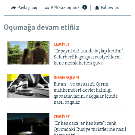
Paylaşmaq
VPN-siz oquñız
Follow us
Oqumağa devam etiñiz
CEMİYET
"Er şeyni eki künde taşlap kettim".
Seferberlik qorqusı rusiyelilerni
kene memleketten quva
İNSAN AQLARI
Bir an – ve casussıñ. Qırım
mahkemeleri devlet hainligi
qabaatlavlarını daqqalar içinde
nasıl baqalar
CEMİYET
"Er kes qaça, er kes kete": cenk
Qırımdaki Rusiye turistlerine nasıl