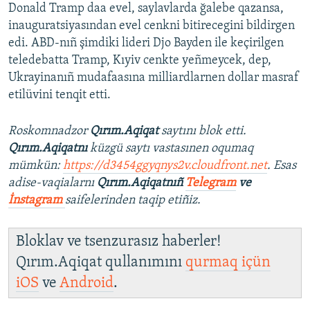
Donald Tramp daa evel, saylavlarda ğalebe qazansa,
inauguratsiyasından evel cenkni bitirecegini bildirgen
edi. ABD-nıñ şimdiki lideri Djo Bayden ile keçirilgen
teledebatta Tramp, Kıyiv cenkte yeñmeycek, dep,
Ukrayinanıñ mudafaasına milliardlarnen dollar masraf
etilüvini tenqit etti.
Roskomnadzor
Qırım.Aqiqat
saytını blok etti.
Qırım.Aqiqatnı
küzgü saytı vastasınen oqumaq
mümkün:
https://d3454ggyqnys2v.cloudfront.net
. Esas
adise-vaqialarnı
Qırım.Aqiqatnıñ
Telegram
ve
İnstagram
saifelerinden taqip etiñiz.
Bloklav ve tsenzurasız haberler!
Qırım.Aqiqat qullanımını
qurmaq içün
iOS
ve
Android
.