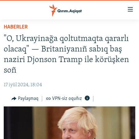
Link
açıqlığı
Esas
HABERLER
mündericege
HABERLER
"O, Ukrayinağa qoltutmaqta qararlı
qaytmaq
SİYASET
Baş
olacaq" — Britaniyanıñ sabıq baş
İQTİSADİYAT
navigatsiyağa
naziri Djonson Tramp ile körüşken
qaytmaq
CEMİYET
soñ
Qıdıruvğa
MEDENİYET
qaytmaq
17 iyül 2024, 18:04
İNSAN AQLARI
Paylaşmaq
VPN-siz oquñız
VİDEO
SÜRET
BLOGLAR
FİKİR