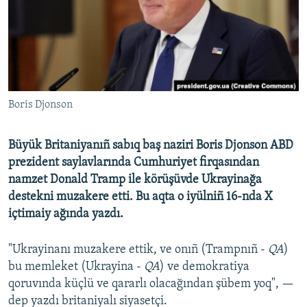
Русский
Українською
QOŞULIÑIZ!
Boris Djonson
Büyük Britaniyanıñ sabıq baş naziri Boris Djonson ABD
RFE/RS bütün saytları
prezident saylavlarında Cumhuriyet firqasından
namzet Donald Tramp ile körüşüvde Ukrayinağa
destekni muzakere etti. Bu aqta o iyülniñ 16-nda X
içtimaiy ağında yazdı.
"Ukrayinanı muzakere ettik, ve onıñ (Trampnıñ -
QA
)
bu memleket (Ukrayina -
QA
) ve demokratiya
qoruvında küçlü ve qararlı olacağından şübem yoq", —
dep yazdı britaniyalı siyasetçi.