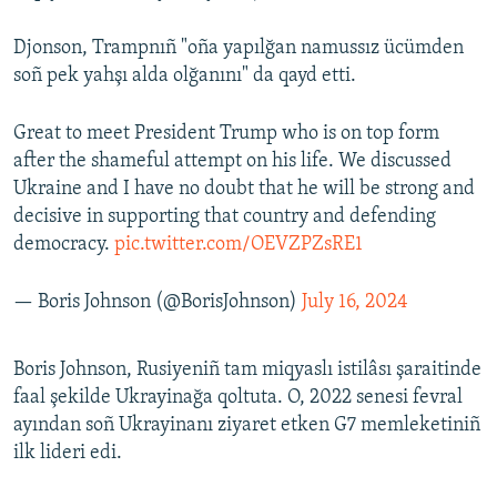
Djonson, Trampnıñ "oña yapılğan namussız ücümden
soñ pek yahşı alda olğanını" da qayd etti.
Great to meet President Trump who is on top form
after the shameful attempt on his life. We discussed
Ukraine and I have no doubt that he will be strong and
decisive in supporting that country and defending
democracy.
pic.twitter.com/OEVZPZsRE1
— Boris Johnson (@BorisJohnson)
July 16, 2024
Boris Johnson, Rusiyeniñ tam miqyaslı istilâsı şaraitinde
faal şekilde Ukrayinağa qoltuta. O, 2022 senesi fevral
ayından soñ Ukrayinanı ziyaret etken G7 memleketiniñ
ilk lideri edi.