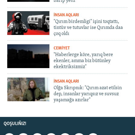
barıp yetti
İNSAN AQLARI
"Qırım birdemligi" işini toqtattı,
tintüv ve tutuvlar ise Qırımda daa
çoq oldı
CEMİYET
"Haberlerge köre, yarıq bere
ekenler, amma biz bütünley
ekektriksizmiz"
İNSAN AQLARI
Olğa Skrıpnık: "Qırım azat etilsin
dep, insanlar yarıqsız ve suvsuz
yaşamağa azırlar"
QOŞULIÑIZ!