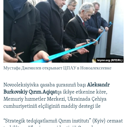
Мустафа Джемилев открывает ЦПАУ в Новоалексеевке
Novooleksiyivka qasaba şurasınıñ başı
Aleksandr
Burkovskiy Qırım.Aqiqat
qa ikâye etkenine köre,
Memuriy hızmetler Merkezi, Ukrainada Çehiya
cumhuriyetiniñ elçiliginiñ maddiy destegi ile
“Strategik tedqiqatlarnıñ Qırım institutı” (Kyiv) cemaat