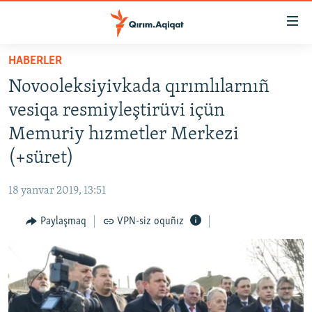
Link
açıqlığı
Esas
HABERLER
mündericege
HABERLER
Novooleksiyivkada qırımlılarnıñ
qaytmaq
SİYASET
Baş
vesiqa resmiyleştirüvi içün
İQTİSADİYAT
navigatsiyağa
Memuriy hızmetler Merkezi
qaytmaq
CEMİYET
(+süret)
Qıdıruvğa
MEDENİYET
qaytmaq
18 yanvar 2019, 13:51
İNSAN AQLARI
Paylaşmaq
VPN-siz oquñız
VİDEO
SÜRET
BLOGLAR
FİKİR