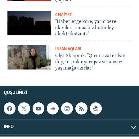
çoq oldı
CEMİYET
"Haberlerge köre, yarıq bere
ekenler, amma biz bütünley
ekektriksizmiz"
İNSAN AQLARI
Olğa Skrıpnık: "Qırım azat etilsin
dep, insanlar yarıqsız ve suvsuz
yaşamağa azırlar"
QOŞULIÑIZ!
INFO