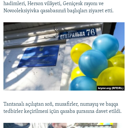
hadimleri, Herson vilâyeti, Geniçesk rayonı ve
Novooleksiyivka qasabasınıñ başlıqları ziyaret etti.
Tantanalı açılıştan soñ, musafirler, numayış ve başqa
tedbirler keçirilmesi içün qasaba şurasına davet etildi.