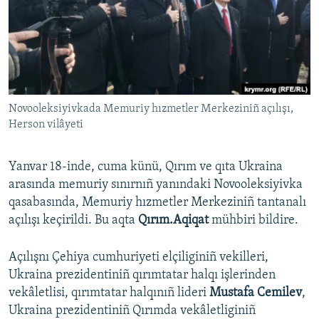
Русский
Українською
QOŞULIÑIZ!
Novooleksiyivkada Memuriy hızmetler Merkeziniñ açılışı,
Herson vilâyeti
RFE/RS bütün saytları
Yanvar 18-inde, cuma künü, Qırım ve qıta Ukraina
arasında memuriy sınırnıñ yanındaki Novooleksiyivka
qasabasında, Memuriy hızmetler Merkeziniñ tantanalı
açılışı keçirildi. Bu aqta
Qırım.Aqiqat
mühbiri bildire.
Açılışnı Çehiya cumhuriyeti elçiliginiñ vekilleri,
Ukraina prezidentiniñ qırımtatar halqı işlerinden
vekâletlisi, qırımtatar halqınıñ lideri
Mustafa Cemilev
,
Ukraina prezidentiniñ Qırımda vekâletliginiñ