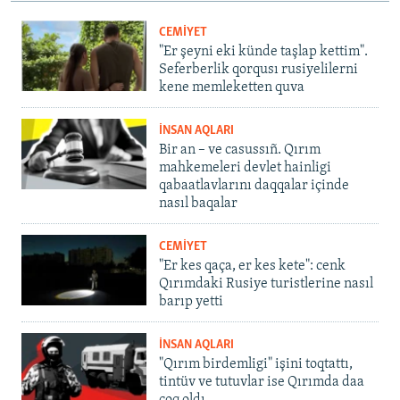
CEMİYET
"Er şeyni eki künde taşlap kettim".
Seferberlik qorqusı rusiyelilerni
kene memleketten quva
İNSAN AQLARI
Bir an – ve casussıñ. Qırım
mahkemeleri devlet hainligi
qabaatlavlarını daqqalar içinde
nasıl baqalar
CEMİYET
"Er kes qaça, er kes kete": cenk
Qırımdaki Rusiye turistlerine nasıl
barıp yetti
İNSAN AQLARI
"Qırım birdemligi" işini toqtattı,
tintüv ve tutuvlar ise Qırımda daa