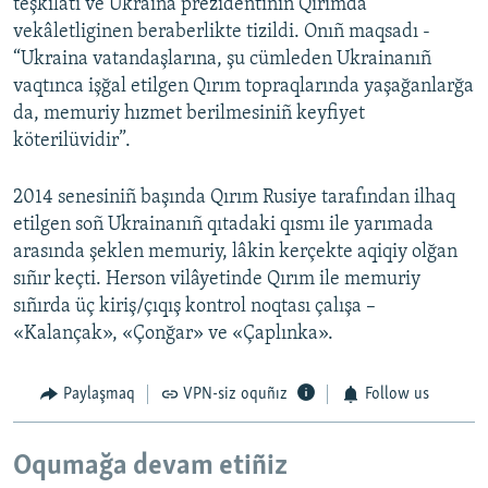
teşkilâtı ve Ukraina prezidentiniñ Qırımda
vekâletliginen beraberlikte tizildi. Onıñ maqsadı -
“Ukraina vatandaşlarına, şu cümleden Ukrainanıñ
vaqtınca işğal etilgen Qırım topraqlarında yaşağanlarğa
da, memuriy hızmet berilmesiniñ keyfiyet
köterilüvidir”.
2014 senesiniñ başında Qırım Rusiye tarafından ilhaq
etilgen soñ Ukrainanıñ qıtadaki qısmı ile yarımada
arasında şeklen memuriy, lâkin kerçekte aqiqiy olğan
sıñır keçti. Herson vilâyetinde Qırım ile memuriy
sıñırda üç kiriş/çıqış kontrol noqtası çalışa –
«Kalançak», «Çonğar» ve «Çaplınka».
Paylaşmaq
VPN-siz oquñız
Follow us
Oqumağa devam etiñiz