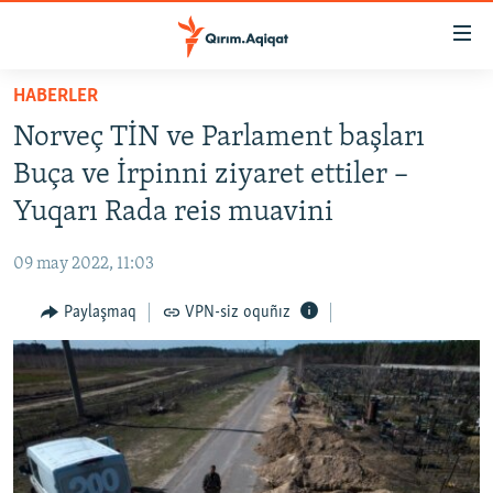
Link
açıqlığı
Esas
HABERLER
mündericege
HABERLER
Norveç TİN ve Parlament başları
qaytmaq
SİYASET
Baş
Buça ve İrpinni ziyaret ettiler –
İQTİSADİYAT
navigatsiyağa
Yuqarı Rada reis muavini
qaytmaq
CEMİYET
Qıdıruvğa
09 may 2022, 11:03
MEDENİYET
qaytmaq
Paylaşmaq
VPN-siz oquñız
İNSAN AQLARI
VİDEO
SÜRET
BLOGLAR
FİKİR