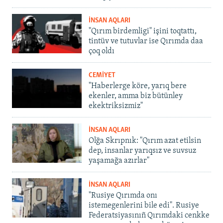
İNSAN AQLARI
"Qırım birdemligi" işini toqtattı,
tintüv ve tutuvlar ise Qırımda daa
çoq oldı
CEMİYET
"Haberlerge köre, yarıq bere
ekenler, amma biz bütünley
ekektriksizmiz"
İNSAN AQLARI
Olğa Skrıpnık: "Qırım azat etilsin
dep, insanlar yarıqsız ve suvsuz
yaşamağa azırlar"
İNSAN AQLARI
"Rusiye Qırımda onı
istemegenlerini bile edi". Rusiye
Federatsiyasınıñ Qırımdaki cenkke