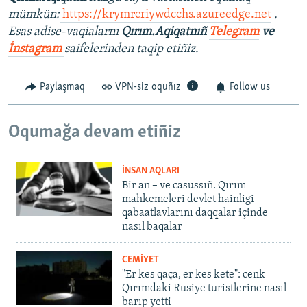
mümkün:
https://krymrcriywdcchs.azureedge.net
.
Esas adise-vaqialarnı
Qırım.Aqiqatnıñ
Telegram
ve
İnstagram
saifelerinden taqip etiñiz.
Paylaşmaq
VPN-siz oquñız
Follow us
Oqumağa devam etiñiz
İNSAN AQLARI
Bir an – ve casussıñ. Qırım
mahkemeleri devlet hainligi
qabaatlavlarını daqqalar içinde
nasıl baqalar
CEMİYET
"Er kes qaça, er kes kete": cenk
Qırımdaki Rusiye turistlerine nasıl
barıp yetti