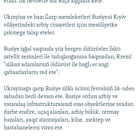
etildi. İlk nevbette söz Buça aqqında kete.
Ukrayina ve bazı Ğarp memleketleri Rusiyeni Kıyiv
vilâyetindeki arbiy cinayetleri içün mesüliyetke
çekmege talap eteler.
Rusiye işğal vaqtında yüz bergen öldürüvler faktı
satellit resimleri ile tadıqlanğanına baqmadan, Kreml
"silâsız adamlarnıñ öldürüvi ile bağlı er angi
qabaatlavlarnı red ete".
Ukrayinağa qarşı Rusiye silâlı ücümi fevralniñ 24-nden
sabadan berli devam ete. Rusiye ordusı arbiy ve
vatandaş infrastrukturasınıñ esas obyektlerine avadan
darbe endire, uçaq alanları, arbiy bölük, cermay
bazaları, yaqıt stantsiyaları, kilse, mektep ve
hastahanelerni viran ete.