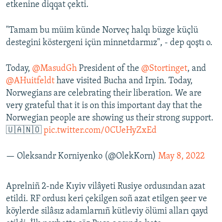
etkenine diqqat çekti.
"Tamam bu müim künde Norveç halqı büzge küçlü
destegini köstergeni içün minnetdarmız", - dep qoştı o.
Today,
@MasudGh
President of the
@Stortinget
, and
@AHuitfeldt
have visited Bucha and Irpin. Today,
Norwegians are celebrating their liberation. We are
very grateful that it is on this important day that the
Norwegian people are showing us their strong support.
🇺🇦🇳🇴
pic.twitter.com/0CUeHyZxEd
— Oleksandr Korniyenko (@OlekKorn)
May 8, 2022
Aprelniñ 2-nde Kıyiv vilâyeti Rusiye ordusından azat
etildi. RF ordusı keri çekilgen soñ azat etilgen şeer ve
köylerde silâsız adamlarnıñ kütleviy ölümi alları qayd