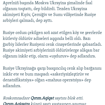
Aprelniñ başında Moskva Ukrayina şimalinde faal
olğanını toqtattı, dep bildirdi. Tezden Ukrayina
akimiyeti Kıyiv, Çerniğiv ve Sumı vilâyetinde Rusiye
arbiyleri qalmadı, dep ayttı.
Rusiye ordusı çekilgen soñ azat etilgen köy ve şeerlerde
kütleviy öldürüv adiseleri aqqında belli oldı. Bazı
ğarbiy liderler Rusiyeni cenk cinayetlerinde qabaatladı.
Rusiye akimiyeti arbiyleriniñ öldürüvlerge alâqası bar
olğanını inkâr etip, olarnı «uyduruv» dep adlandıra.
Rusiye Ukrayinağa qarşı basqıncılıq cenk alıp barğanını
inkâr ete ve bunı maqsadı «askeriysizleştirüv ve
denatsifikatsiya» olğan «mahsus operatsiya» dep
adlandıra.
Roskomnadzor
Qırım.Aqiqat
saytını blok etti.
Qırım.Aqiqatnı
küzgü saytı vastasınen oqumaq