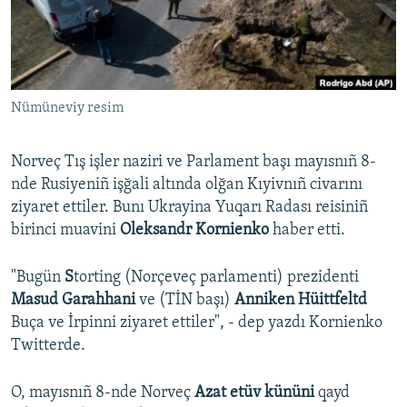
Русский
Українською
Nümüneviy resim
QOŞULIÑIZ!
Norveç Tış işler naziri ve Parlament başı mayısnıñ 8-
nde Rusiyeniñ işğali altında olğan Kıyivnıñ civarını
RFE/RS bütün saytları
ziyaret ettiler. Bunı Ukrayina Yuqarı Radası reisiniñ
birinci muavini
Oleksandr Kornienko
haber etti.
"Bugün
S
torting (Norçeveç parlamenti) prezidenti
Masud Garahhani
ve (TİN başı)
Anniken Hüittfeltd
Buça ve İrpinni ziyaret ettiler", - dep yazdı Kornienko
Twitterde.
O, mayısnıñ 8-nde Norveç
Azat etüv kününi
qayd