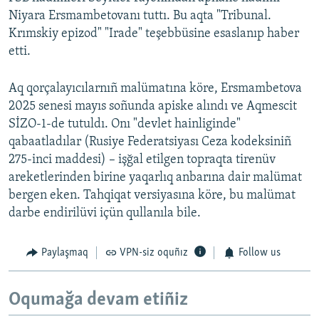
Niyara Ersmambetovanı tuttı. Bu aqta "Tribunal.
Krımskiy epizod" "Irade" teşebbüsine esaslanıp haber
etti.
Aq qorçalayıcılarnıñ malümatına köre, Ersmambetova
2025 senesi mayıs soñunda apiske alındı ve Aqmescit
SİZO-1-de tutuldı. Onı "devlet hainliginde"
qabaatladılar (Rusiye Federatsiyası Ceza kodeksiniñ
275-inci maddesi) – işğal etilgen topraqta tirenüv
areketlerinden birine yaqarlıq anbarına dair malümat
bergen eken. Tahqiqat versiyasına köre, bu malümat
darbe endirilüvi içün qullanıla bile.
Paylaşmaq
VPN-siz oquñız
Follow us
Oqumağa devam etiñiz