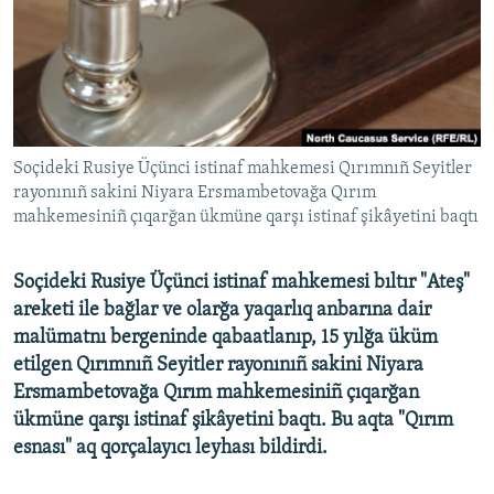
Русский
Українською
QOŞULIÑIZ!
Soçideki Rusiye Üçünci istinaf mahkemesi Qırımnıñ Seyitler
rayonınıñ sakini Niyara Ersmambetovağa Qırım
mahkemesiniñ çıqarğan ükmüne qarşı istinaf şikâyetini baqtı
RFE/RS bütün saytları
Soçideki Rusiye Üçünci istinaf mahkemesi bıltır "Ateş"
areketi ile bağlar ve olarğa yaqarlıq anbarına dair
malümatnı bergeninde qabaatlanıp, 15 yılğa üküm
etilgen Qırımnıñ Seyitler rayonınıñ sakini Niyara
Ersmambetovağa Qırım mahkemesiniñ çıqarğan
ükmüne qarşı istinaf şikâyetini baqtı. Bu aqta "Qırım
esnası" aq qorçalayıcı leyhası bildirdi.