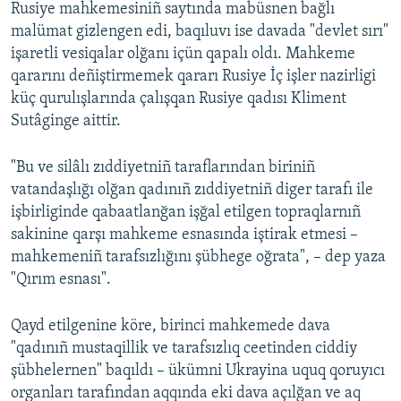
Rusiye mahkemesiniñ saytında mabüsnen bağlı
malümat gizlengen edi, baqıluvı ise davada "devlet sırı"
işaretli vesiqalar olğanı içün qapalı oldı. Mahkeme
qararını deñiştirmemek qararı Rusiye İç işler nazirligi
küç qurulışlarında çalışqan Rusiye qadısı Kliment
Sutâginge aittir.
"Bu ve silâlı zıddiyetniñ taraflarından biriniñ
vatandaşlığı olğan qadınıñ zıddiyetniñ diger tarafı ile
işbirliginde qabaatlanğan işğal etilgen topraqlarnıñ
sakinine qarşı mahkeme esnasında iştirak etmesi –
mahkemeniñ tarafsızlığını şübhege oğrata", – dep yaza
"Qırım esnası".
Qayd etilgenine köre, birinci mahkemede dava
"qadınıñ mustaqillik ve tarafsızlıq ceetinden ciddiy
şübhelernen" baqıldı – ükümni Ukrayina uquq qoruyıcı
organları tarafından aqqında eki dava açılğan ve aq