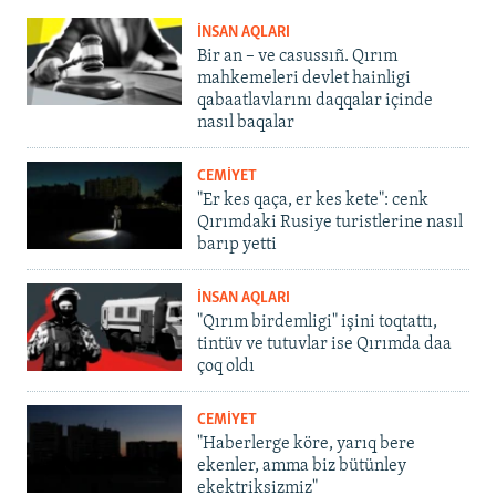
İNSAN AQLARI
Bir an – ve casussıñ. Qırım
mahkemeleri devlet hainligi
qabaatlavlarını daqqalar içinde
nasıl baqalar
CEMİYET
"Er kes qaça, er kes kete": cenk
Qırımdaki Rusiye turistlerine nasıl
barıp yetti
İNSAN AQLARI
"Qırım birdemligi" işini toqtattı,
tintüv ve tutuvlar ise Qırımda daa
çoq oldı
CEMİYET
"Haberlerge köre, yarıq bere
ekenler, amma biz bütünley
ekektriksizmiz"