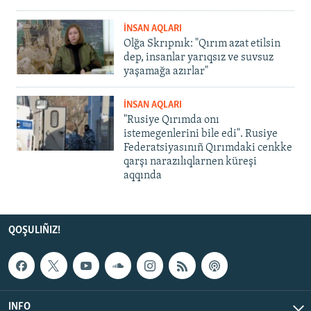
İNSAN AQLARI
Olğa Skrıpnık: "Qırım azat etilsin
dep, insanlar yarıqsız ve suvsuz
yaşamağa azırlar"
İNSAN AQLARI
"Rusiye Qırımda onı
istemegenlerini bile edi". Rusiye
Federatsiyasınıñ Qırımdaki cenkke
qarşı narazılıqlarnen küreşi
aqqında
QOŞULIÑIZ!
INFO