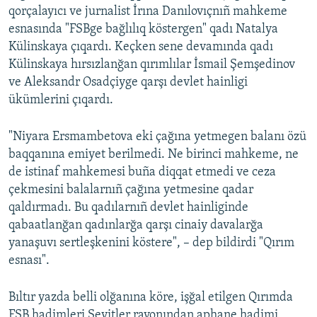
qorçalayıcı ve jurnalist İrına Danılovıçnıñ mahkeme
esnasında "FSBge bağlılıq köstergen" qadı Natalya
Külinskaya çıqardı. Keçken sene devamında qadı
Külinskaya hırsızlanğan qırımlılar İsmail Şemşedinov
ve Aleksandr Osadçiyge qarşı devlet hainligi
ükümlerini çıqardı.
"Niyara Ersmambetova eki çağına yetmegen balanı özü
baqqanına emiyet berilmedi. Ne birinci mahkeme, ne
de istinaf mahkemesi buña diqqat etmedi ve ceza
çekmesini balalarnıñ çağına yetmesine qadar
qaldırmadı. Bu qadılarnıñ devlet hainliginde
qabaatlanğan qadınlarğa qarşı cinaiy davalarğa
yanaşuvı sertleşkenini köstere", – dep bildirdi "Qırım
esnası".
Bıltır yazda belli olğanına köre, işğal etilgen Qırımda
FSB hadimleri Seyitler rayonından aphane hadimi