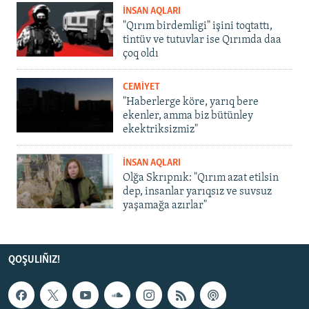
İNSAN AQLARI
"Qırım birdemligi" işini toqtattı,
tintüv ve tutuvlar ise Qırımda daa
çoq oldı
CEMİYET
"Haberlerge köre, yarıq bere
ekenler, amma biz bütünley
ekektriksizmiz"
İNSAN AQLARI
Olğa Skrıpnık: "Qırım azat etilsin
dep, insanlar yarıqsız ve suvsuz
yaşamağa azırlar"
QOŞULIÑIZ!