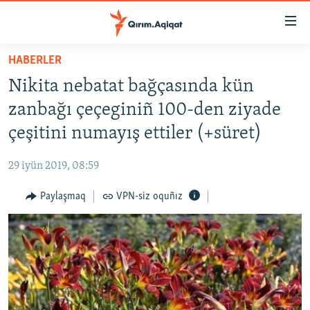
Link
açıqlığı
Esas
HABERLER
mündericege
HABERLER
Nikita nebatat bağçasında kün
qaytmaq
SİYASET
Baş
zanbağı çeçeginiñ 100-den ziyade
İQTİSADİYAT
navigatsiyağa
çeşitini numayış ettiler (+süret)
qaytmaq
CEMİYET
Qıdıruvğa
29 iyün 2019, 08:59
MEDENİYET
qaytmaq
Paylaşmaq
VPN-siz oquñız
İNSAN AQLARI
VİDEO
SÜRET
BLOGLAR
FİKİR