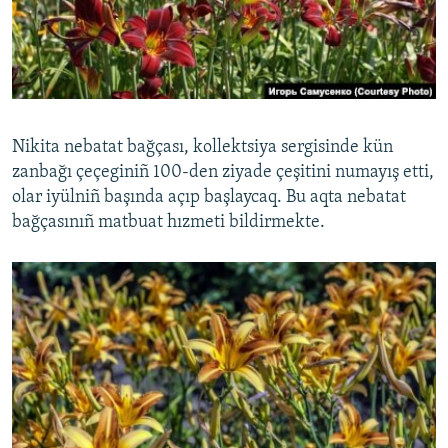
Русский
Українською
QOŞULIÑIZ!
Nikita nebatat bağçası, kollektsiya sergisinde kün
zanbağı çeçeginiñ 100-den ziyade çeşitini numayış etti,
olar iyülniñ başında açıp başlaycaq. Bu aqta nebatat
RFE/RS bütün saytları
bağçasınıñ matbuat hızmeti bildirmekte.