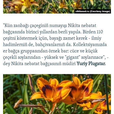
"Kün zanbağı çaçeginiñ numayışı Nikita nebatat
bağçasında birinci yıllardan berli yapıla. Birden 110
çeşitni köstermek içün, bayağı zamet kerek - ilmiy
hadimlerniñ de, bahçivanlarnıñ da. Kollektsiyamızda
er bağça gruppasından örnek bar: cüce ve küçük
çeçekli soylarından - yüksek ve "gigant" soylarınace", -
dey Nikita nebatat bağçasınıñ müdiri
Yuriy Plugatar.