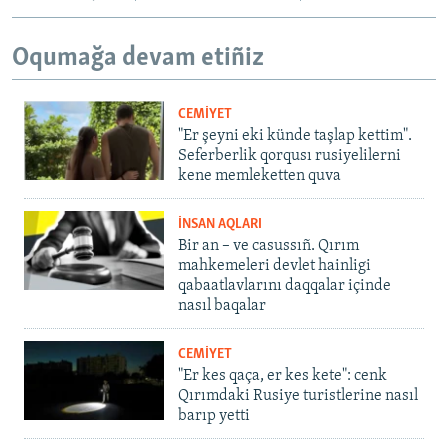
Oqumağa devam etiñiz
CEMİYET
"Er şeyni eki künde taşlap kettim".
Seferberlik qorqusı rusiyelilerni
kene memleketten quva
İNSAN AQLARI
Bir an – ve casussıñ. Qırım
mahkemeleri devlet hainligi
qabaatlavlarını daqqalar içinde
nasıl baqalar
CEMİYET
"Er kes qaça, er kes kete": cenk
Qırımdaki Rusiye turistlerine nasıl
barıp yetti