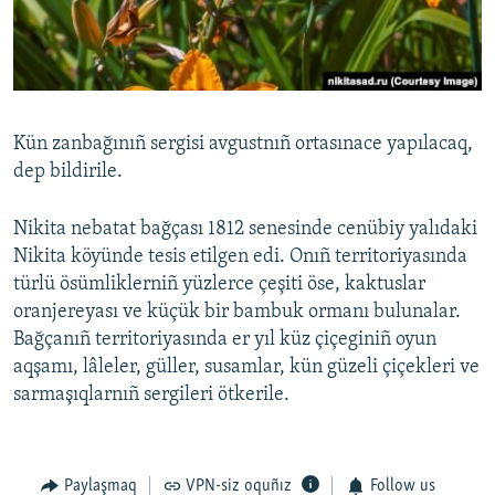
Kün zanbağınıñ sergisi avgustnıñ ortasınace yapılacaq,
dep bildirile.
Nikita nebatat bağçası 1812 senesinde cenübiy yalıdaki
Nikita köyünde tesis etilgen edi. Onıñ territoriyasında
türlü ösümliklerniñ yüzlerce çeşiti öse, kaktuslar
oranjereyası ve küçük bir bambuk ormanı bulunalar.
Bağçanıñ territoriyasında er yıl küz çiçeginiñ oyun
aqşamı, lâleler, güller, susamlar, kün güzeli çiçekleri ve
sarmaşıqlarnıñ sergileri ötkerile.
Paylaşmaq
VPN-siz oquñız
Follow us