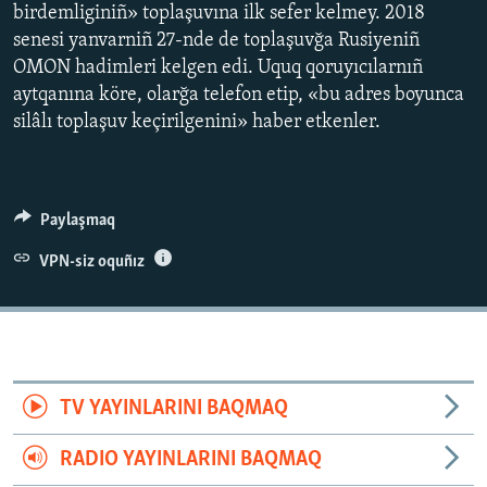
birdemliginiñ» toplaşuvına ilk sefer kelmey. 2018
senesi yanvarniñ 27-nde de toplaşuvğa Rusiyeniñ
OMON hadimleri kelgen edi. Uquq qoruyıcılarnıñ
aytqanına köre, olarğa telefon etip, «bu adres boyunca
silâlı toplaşuv keçirilgenini» haber etkenler.
Paylaşmaq
VPN-siz oquñız
TV YAYINLARINI BAQMAQ
RADIO YAYINLARINI BAQMAQ