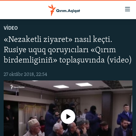
Link
açıqlığı
Esas
VİDEO
mündericege
HABERLER
«Nezaketli ziyaret» nasıl keçti.
qaytmaq
SİYASET
Baş
Rusiye uquq qoruyıcıları «Qırım
İQTİSADİYAT
navigatsiyağa
birdemliginiñ» toplaşuvında (video)
qaytmaq
CEMİYET
Qıdıruvğa
27 oktâbr 2018, 22:54
MEDENİYET
qaytmaq
İNSAN AQLARI
VİDEO
SÜRET
No media source currently available
BLOGLAR
FİKİR