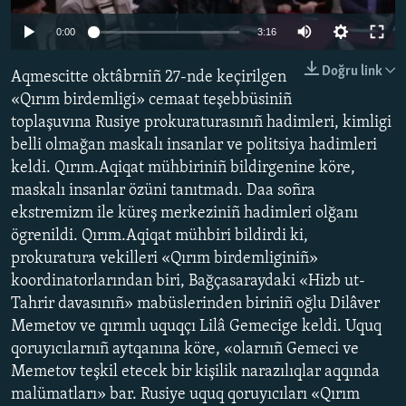
Русский
0:00
3:16
Українською
Doğru link
Aqmescitte oktâbrniñ 27-nde keçirilgen
«Qırım birdemligi» cemaat teşebbüsiniñ
QOŞULIÑIZ!
toplaşuvına Rusiye prokuraturasınıñ hadimleri, kimligi
belli olmağan maskalı insanlar ve politsiya hadimleri
keldi. Qırım.Aqiqat mühbiriniñ bildirgenine köre,
maskalı insanlar özüni tanıtmadı. Daa soñra
RFE/RS bütün saytları
ekstremizm ile küreş merkeziniñ hadimleri olğanı
ögrenildi. Qırım.Aqiqat mühbiri bildirdi ki,
prokuratura vekilleri «Qırım birdemliginiñ»
koordinatorlarından biri, Bağçasaraydaki «Hizb ut-
Tahrir davasınıñ» mabüslerinden biriniñ oğlu Dilâver
Memetov ve qırımlı uquqçı Lilâ Gemecige keldi. Uquq
qoruyıcılarnıñ aytqanına köre, «olarnıñ Gemeci ve
Memetov teşkil etecek bir kişilik narazılıqlar aqqında
malümatları» bar. Rusiye uquq qoruyıcıları «Qırım