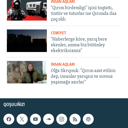
İNSAN AQLARI
"Qırım birdemligi" işini toqtattı,
tintüv ve tutuvlar ise Qırımda daa
çoq oldı
CEMİYET
"Haberlerge köre, yarıq bere
ekenler, amma biz bütünley
ekektriksizmiz"
İNSAN AQLARI
Olğa Skrıpnık: "Qırım azat etilsin
dep, insanlar yarıqsız ve suvsuz
yaşamağa azırlar"
QOŞULIÑIZ!