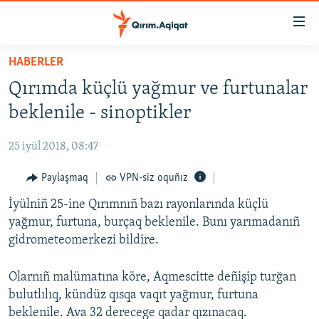
Link
açıqlığı
Esas
HABERLER
mündericege
HABERLER
Qırımda küçlü yağmur ve furtunalar
qaytmaq
SİYASET
Baş
beklenile - sinoptikler
İQTİSADİYAT
navigatsiyağa
qaytmaq
25 iyül 2018, 08:47
CEMİYET
Qıdıruvğa
MEDENİYET
Paylaşmaq
VPN-siz oquñız
qaytmaq
İNSAN AQLARI
İyülniñ 25-ine Qırımnıñ bazı rayonlarında küçlü
yağmur, furtuna, burçaq beklenile. Bunı yarımadanıñ
VİDEO
gidrometeomerkezi bildire.
SÜRET
Olarnıñ malümatına köre, Aqmescitte deñişip turğan
BLOGLAR
bulutlılıq, kündüz qısqa vaqıt yağmur, furtuna
FİKİR
beklenile. Ava 32 derecege qadar qızınacaq.