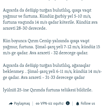
Русский
Aqyarda da deñişip turğan bulutlılıq, qısqa vaqıt
yağmur ve furtuna. Kündüz ğarbiy yel 5-10 m/s,
Українською
furtuna vaqtında 14 m/s qadar köterile. Kündüz ava
arareti 28-30 derecede.
QOŞULIÑIZ!
Kün boyunca Qırım Cenüp yalısında qısqa vaqıt
yağmur, furtuna. Şimal-şarq yeli 7-12 m/s, kündüz 15
RFE/RS bütün saytları
m/s-ge qadar. Ava arareti - 32 derecege qadar.
Aqyarda da deñişip turğan bulutlılıq, ağanaqlar
beklenmey. . Şimal-şarq yeli 6-11 m/s, kündüz 14 m/s-
ge qadar. Ava arareti – 31-33 derecege qadar
İyülniñ 25-ine Qırımda furtuna telükesi bildirile.
Paylaşmaq
VPN-siz oquñız
Follow us