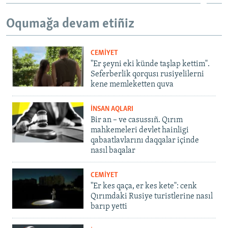
Oqumağa devam etiñiz
CEMİYET
"Er şeyni eki künde taşlap kettim".
Seferberlik qorqusı rusiyelilerni
kene memleketten quva
İNSAN AQLARI
Bir an – ve casussıñ. Qırım
mahkemeleri devlet hainligi
qabaatlavlarını daqqalar içinde
nasıl baqalar
CEMİYET
"Er kes qaça, er kes kete": cenk
Qırımdaki Rusiye turistlerine nasıl
barıp yetti