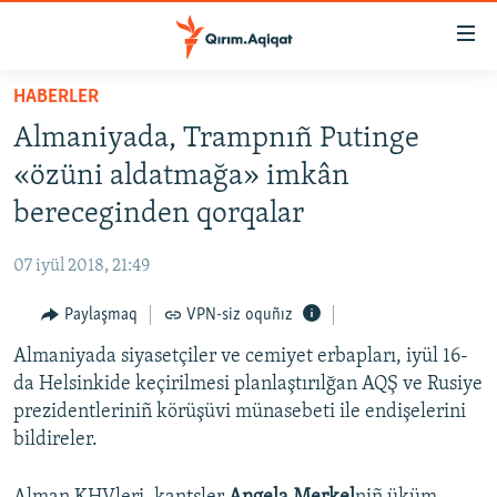
Link
açıqlığı
Esas
HABERLER
mündericege
HABERLER
Almaniyada, Trampnıñ Putinge
qaytmaq
SİYASET
Baş
«özüni aldatmağa» imkân
İQTİSADİYAT
navigatsiyağa
bereceginden qorqalar
qaytmaq
CEMİYET
Qıdıruvğa
07 iyül 2018, 21:49
MEDENİYET
qaytmaq
Paylaşmaq
VPN-siz oquñız
İNSAN AQLARI
Almaniyada siyasetçiler ve cemiyet erbapları, iyül 16-
VİDEO
da Helsinkide keçirilmesi planlaştırılğan AQŞ ve Rusiye
SÜRET
prezidentleriniñ körüşüvi münasebeti ile endişelerini
BLOGLAR
bildireler.
FİKİR