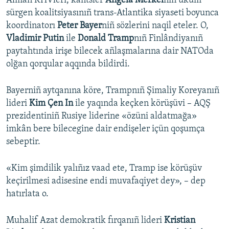
Alman KHVleri, kantsler
Angela Merkel
niñ üküm
sürgen koalitsiyasınıñ trans-Atlantika siyaseti boyunca
Русский
koordinatorı
Peter Bayer
niñ sözlerini naqil eteler. O,
Українською
Vladimir Putin
ile
Donald Tramp
nıñ Finlândiyanıñ
paytahtında irişe bilecek añlaşmalarına dair NATOda
olğan qorqular aqqında bildirdi.
QOŞULIÑIZ!
Bayerniñ aytqanına köre, Trampnıñ Şimaliy Koreyanıñ
lideri
Kim Çen In
ile yaqında keçken körüşüvi – AQŞ
RFE/RS bütün saytları
prezidentiniñ Rusiye liderine «özüni aldatmağa»
imkân bere bilecegine dair endişeler içün qoşumça
sebeptir.
«Kim şimdilik yalıñız vaad ete, Tramp ise körüşüv
keçirilmesi adisesine endi muvafaqiyet dey», – dep
hatırlata o.
Muhalif Azat demokratik fırqanıñ lideri
Kristian