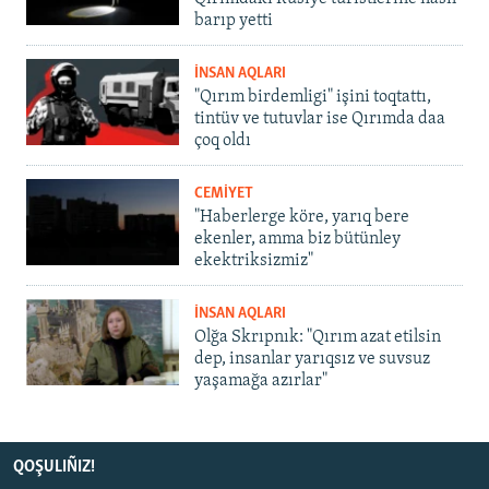
barıp yetti
İNSAN AQLARI
"Qırım birdemligi" işini toqtattı,
tintüv ve tutuvlar ise Qırımda daa
çoq oldı
CEMİYET
"Haberlerge köre, yarıq bere
ekenler, amma biz bütünley
ekektriksizmiz"
İNSAN AQLARI
Olğa Skrıpnık: "Qırım azat etilsin
dep, insanlar yarıqsız ve suvsuz
yaşamağa azırlar"
QOŞULIÑIZ!