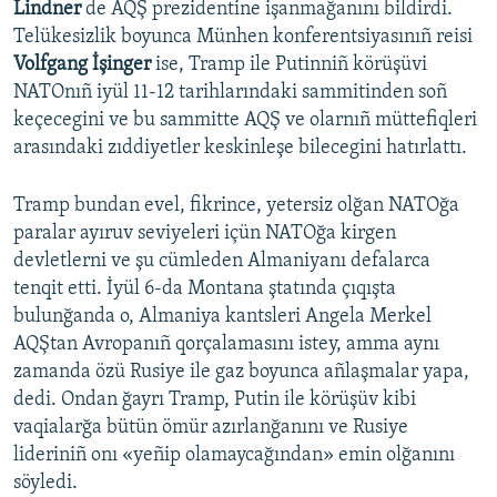
Lindner
de AQŞ prezidentine işanmağanını bildirdi.
Telükesizlik boyunca Münhen konferentsiyasınıñ reisi
Volfgang İşinger
ise, Tramp ile Putinniñ körüşüvi
NATOnıñ iyül 11-12 tarihlarındaki sammitinden soñ
keçecegini ve bu sammitte AQŞ ve olarnıñ müttefiqleri
arasındaki zıddiyetler keskinleşe bilecegini hatırlattı.
Tramp bundan evel, fikrince, yetersiz olğan NATOğa
paralar ayıruv seviyeleri içün NATOğa kirgen
devletlerni ve şu cümleden Almaniyanı defalarca
tenqit etti. İyül 6-da Montana ştatında çıqışta
bulunğanda o, Almaniya kantsleri Angela Merkel
AQŞtan Avropanıñ qorçalamasını istey, amma aynı
zamanda özü Rusiye ile gaz boyunca añlaşmalar yapa,
dedi. Ondan ğayrı Tramp, Putin ile körüşüv kibi
vaqialarğa bütün ömür azırlanğanını ve Rusiye
lideriniñ onı «yeñip olamaycağından» emin olğanını
söyledi.