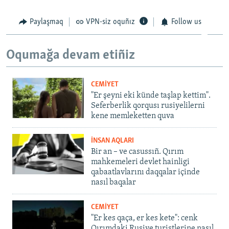
Paylaşmaq
VPN-siz oquñız
Follow us
Oqumağa devam etiñiz
CEMİYET
"Er şeyni eki künde taşlap kettim".
Seferberlik qorqusı rusiyelilerni
kene memleketten quva
İNSAN AQLARI
Bir an – ve casussıñ. Qırım
mahkemeleri devlet hainligi
qabaatlavlarını daqqalar içinde
nasıl baqalar
CEMİYET
"Er kes qaça, er kes kete": cenk
Qırımdaki Rusiye turistlerine nasıl