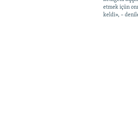
etmek içün onı
keldi», – denil