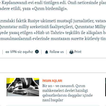
 Kaydanovanıñ evi endi tintilgen edi. Onıñ neticesinde pla
adere etildi, yaza «Qırım birdemligi».
ırımdaki faktik Rusiye ukümeti mustaqil jurnalistler, vata
 Qırımtatar milliy areketiniñ faaliyetçileri, Qırımtatar Milli
yede yasaq etilgen «Hizb ut-Tahrir» teşkilâtı ile alâqaları 
 musulmanlarınıñ evlerinde muntazam surette kütleviy tint
VPN-siz oquñız
Follow us
Print
İNSAN AQLARI
Bir an – ve casussıñ. Qırım
mahkemeleri devlet hainligi
qabaatlavlarını daqqalar içinde
nasıl baqalar