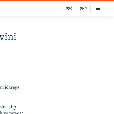
РУС
УКР
vini
üni idarege
sine alıp
k ve refaqat