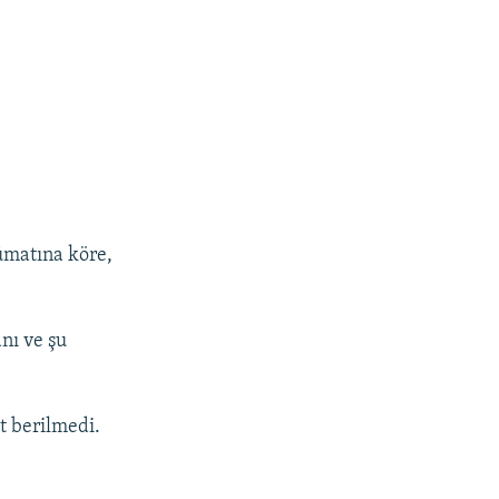
ümatına köre,
nı ve şu
t berilmedi.