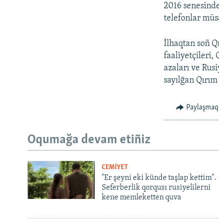
2016 senesinde
telefonlar müs
İlhaqtan soñ Q
faaliyetçileri,
azaları ve Rusi
sayılğan Qırım
Paylaşmaq
Oqumağa devam etiñiz
CEMİYET
"Er şeyni eki künde taşlap kettim".
Seferberlik qorqusı rusiyelilerni
kene memleketten quva