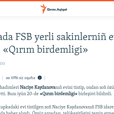
da FSB yerli sakinlerniñ e
 – «Qırım birdemligi»
:00
VPN-siz oquñız
hadimleri
Naciye Kaydanova
nıñ evini tintip, ondan soñ öz
etti. Bunı iyün 20-de
«Qırım birdemligi»
birleşüvi bildirdi.
lupkadaki evi tintilgen soñ Naciye Kaydanovanıñ FSB idare
nda haber alındı. Ömür arqadaşı, telükesizligini temin etme