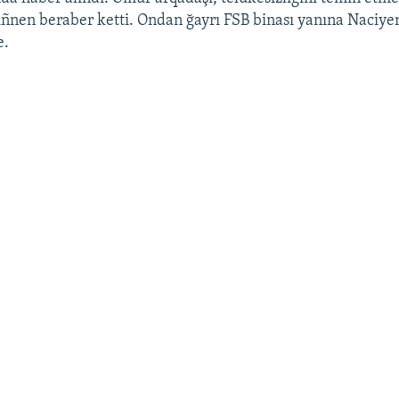
ñnen beraber ketti. Ondan ğayrı FSB binası yanına Naciye
e.