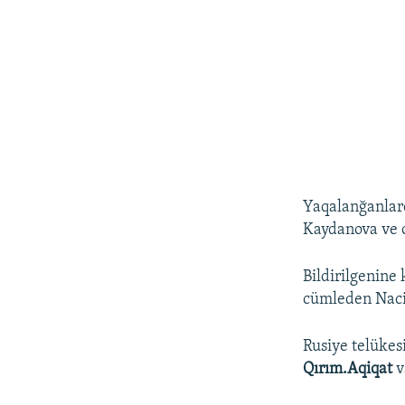
Yaqalanğanlard
Kaydanova ve o
Bildirilgenine
cümleden Naciy
Rusiye telükes
Qırım.Aqiqat
v