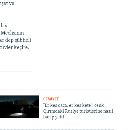
nşet ve
ndaş
y Meclisiniñ
bar dep şübheli
üvler keçire.
CEMİYET
"Er kes qaça, er kes kete": cenk
Qırımdaki Rusiye turistlerine nasıl
barıp yetti