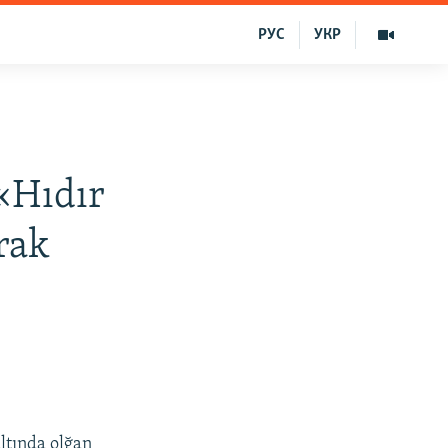
РУС
УКР
«Hıdır
rak
ltında olğan