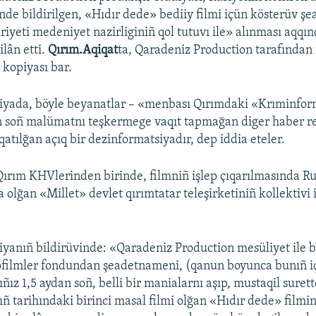
de bildirilgen, «Hıdır dede» bediiy filmi içün kösterüv ş
yeti medeniyet nazirliginiñ qol tutuvı ile» alınması aqq
ilân etti.
Qırım.Aqiqat
ta, Qaradeniz Production tarafından 
 kopiyası bar.
iyada, böyle beyanatlar – «menbası Qırımdaki «Krıminfor
n soñ malümatnı teşkermege vaqıt tapmağan diger haber re
atılğan açıq bir dezinformatsiyadır, dep iddia eteler.
Qırım KHVlerinden birinde, filmniñ işlep çıqarılmasında R
a olğan «Millet» devlet qırımtatar teleşirketiniñ kollektivi i
yanıñ bildirüvinde: «Qaradeniz Production mesüliyet ile b
nofilmler fondundan şeadetnameni, (qanun boyunca bunıñ 
lıñız 1,5 aydan soñ, belli bir manialarnı aşıp, mustaqil surett
ıñ tarihındaki birinci masal filmi olğan «Hıdır dede» filmi