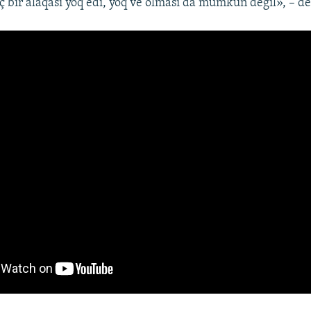
iç bir alâqası yoq edi, yoq ve olması da mümkün degil», – de