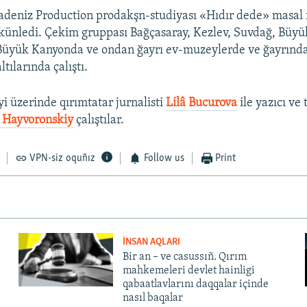
deniz Production prodakşn-studiyası «Hıdır dede» masal 
künledi. Çekim gruppası Bağçasaray, Kezlev, Suvdağ, Büy
 Büyük Kanyonda ve ondan ğayrı ev-muzeylerde ve ğayrında
ltılarında çalıştı.
yi üzerinde qırımtatar jurnalisti
Lilâ Bucurova
ile yazıcı ve 
 Hayvoronskiy
çalıştılar.
VPN-siz oquñız
Follow us
Print
İNSAN AQLARI
Bir an – ve casussıñ. Qırım
mahkemeleri devlet hainligi
qabaatlavlarını daqqalar içinde
nasıl baqalar