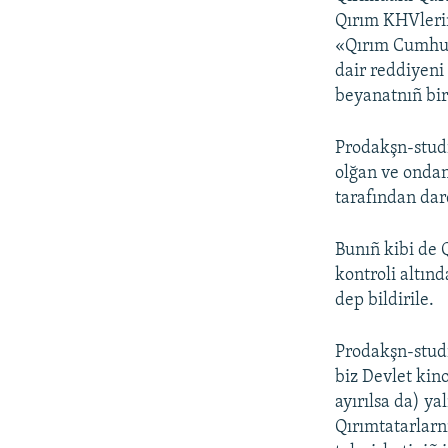
Qırım KHVlerin
«Qırım Cumhuri
dair reddiyeni 
beyanatnıñ bir
Prodakşn-stud
olğan ve onda
tarafından darq
Bunıñ kibi de 
kontroli altınd
dep bildirile.
Prodakşn-studi
biz Devlet ki
ayırılsa da) ya
Qırımtatarlarn