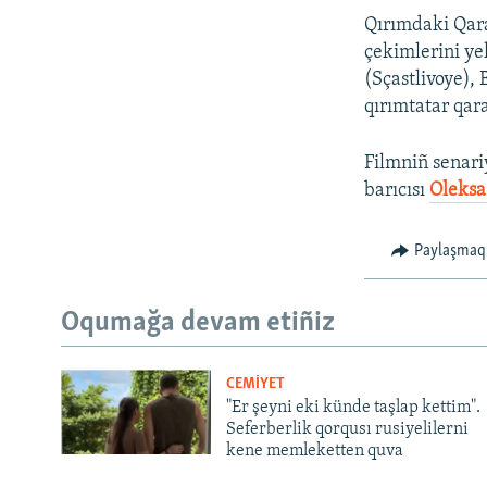
Qırımdaki Qara
çekimlerini ye
(Sçastlivoye),
qırımtatar qara
Filmniñ senari
barıcısı
Oleksa
Paylaşmaq
Oqumağa devam etiñiz
CEMİYET
"Er şeyni eki künde taşlap kettim".
Seferberlik qorqusı rusiyelilerni
kene memleketten quva