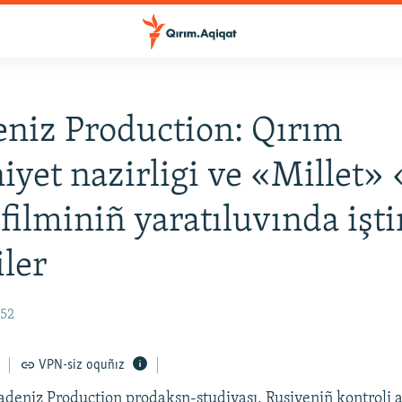
niz Production: Qırım
yet nazirligi ve «Millet» 
filminiñ yaratıluvında işti
ler
:52
VPN-siz oquñız
deniz Production prodakşn-studiyası, Rusiyeniñ kontroli a