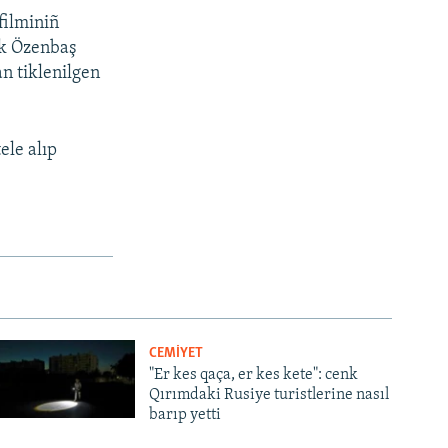
filminiñ
ük Özenbaş
n tiklenilgen
tele alıp
CEMİYET
"Er kes qaça, er kes kete": cenk
Qırımdaki Rusiye turistlerine nasıl
barıp yetti