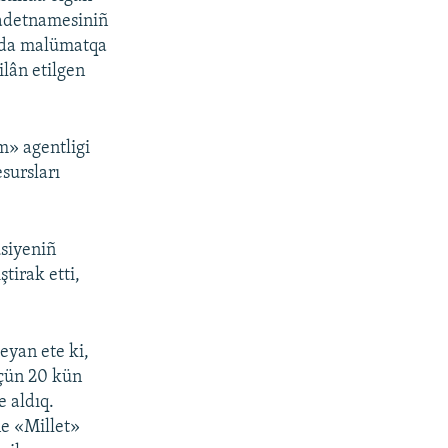
eadetnamesiniñ
ında malümatqa
ilân etilgen
m» agentligi
sursları
usiyeniñ
ştirak etti,
eyan ete ki,
içün 20 kün
e aldıq.
ne «Millet»