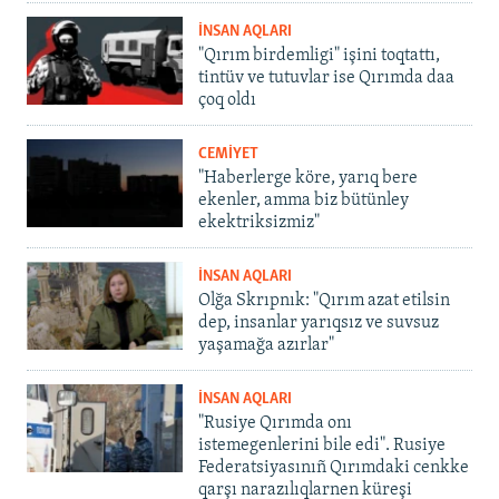
İNSAN AQLARI
"Qırım birdemligi" işini toqtattı,
tintüv ve tutuvlar ise Qırımda daa
çoq oldı
CEMİYET
"Haberlerge köre, yarıq bere
ekenler, amma biz bütünley
ekektriksizmiz"
İNSAN AQLARI
Olğa Skrıpnık: "Qırım azat etilsin
dep, insanlar yarıqsız ve suvsuz
yaşamağa azırlar"
İNSAN AQLARI
"Rusiye Qırımda onı
istemegenlerini bile edi". Rusiye
Federatsiyasınıñ Qırımdaki cenkke
qarşı narazılıqlarnen küreşi