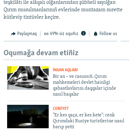
teşkilâtı ile alâqalı olğanlarından şübheli sayılğan
Qırım musulmanlarınıñ evlerinde muntazam surette
kütleviy tintüvler keçire.
Paylaşmaq
VPN-siz oquñız
Follow us
Oqumağa devam etiñiz
İNSAN AQLARI
Bir an – ve casussıñ. Qırım
mahkemeleri devlet hainligi
qabaatlavlarını daqqalar içinde
nasıl baqalar
CEMİYET
"Er kes qaça, er kes kete": cenk
Qırımdaki Rusiye turistlerine nasıl
barıp yetti