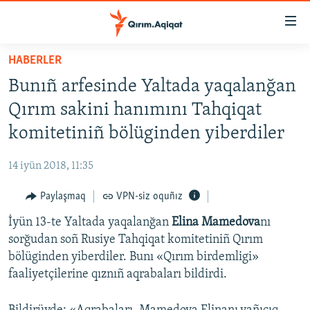
Link
açıqlığı
Esas
HABERLER
mündericege
HABERLER
Bunıñ arfesinde Yaltada yaqalanğan
qaytmaq
SİYASET
Baş
Qırım sakini hanımını Tahqiqat
İQTİSADİYAT
navigatsiyağa
komitetiniñ bölüginden yiberdiler
qaytmaq
CEMİYET
Qıdıruvğa
14 iyün 2018, 11:35
MEDENİYET
qaytmaq
Paylaşmaq
VPN-siz oquñız
İNSAN AQLARI
İyün 13-te Yaltada yaqalanğan
Elina Mamedova
nı
VİDEO
sorğudan soñ Rusiye Tahqiqat komitetiniñ Qırım
SÜRET
bölüginden yiberdiler. Bunı «Qırım birdemligi»
BLOGLAR
faaliyetçilerine qıznıñ aqrabaları bildirdi.
FİKİR