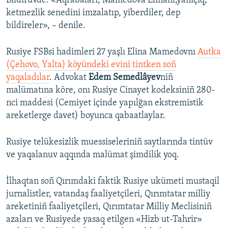
Bildirüvde: «Aqrabaları, Mamedova Elinanı,yañıçıq,
ketmezlik senedini imzalatıp, yiberdiler, dep
Русский
bildireler», – denile.
Українською
Rusiye FSBsi hadimleri 27 yaşlı Elina Mamedovnı
Autka
QOŞULIÑIZ!
(Çehovo, Yalta) köyündeki evini tintken soñ
yaqaladılar
. Advokat
Edem Semedlâyev
niñ
malümatına köre, onı Rusiye Cinayet kodeksiniñ 280-
nci maddesi (Cemiyet içinde yapılğan ekstremistik
RFE/RS bütün saytları
areketlerge davet) boyunca qabaatlaylar.
Rusiye telükesizlik muessiseleriniñ saytlarında tintüv
ve yaqalanuv aqqında malümat şimdilik yoq.
İlhaqtan soñ Qırımdaki faktik Rusiye ukümeti mustaqil
jurnalistler, vatandaş faaliyetçileri, Qırımtatar milliy
areketiniñ faaliyetçileri, Qırımtatar Milliy Meclisiniñ
azaları ve Rusiyede yasaq etilgen «Hizb ut-Tahrir»